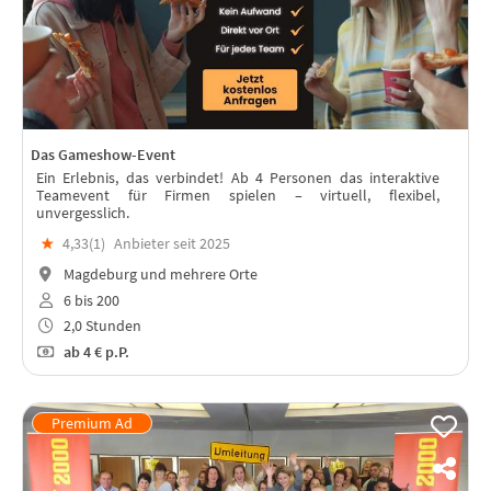
Das Gameshow-Event
Ein Erlebnis, das verbindet! Ab 4 Personen das interaktive
Teamevent für Firmen spielen – virtuell, flexibel,
unvergesslich.
★
4,33(
1
)
Anbieter seit 2025
Magdeburg und mehrere Orte
6 bis 200
2,0 Stunden
ab
4 €
p.P.