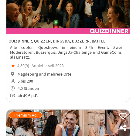
QUIZDINNER, QUIZZEN, DINGSDA, BUZZERN, BATTLE
Alle coolen Quizshows in einem 3-4h Event. Zwei
Moderatoren, Buzzerquiz, DingsDa-Challenge und GameCoins
als Einsatz.
★
4,80(
9
)
Anbieter seit 2023
Magdeburg und mehrere Orte
5 bis 200
4,0 Stunden
ab
49 €
p.P.