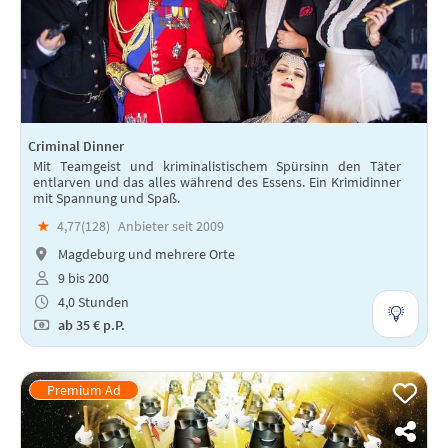
Criminal Dinner
Mit Teamgeist und kriminalistischem Spürsinn den Täter
entlarven und das alles während des Essens. Ein Krimidinner
mit Spannung und Spaß.
★
4,77(
128
)
Anbieter seit 2009
Magdeburg und mehrere Orte
9 bis 200
4,0 Stunden
ab
35 €
p.P.