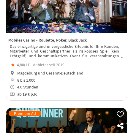
Mobiles Casino - Roulette, Poker, Black Jack
Das einzigartige und unvergessliche Erlebnis für Ihre Kunden,
Mitarbeiter und Geschäftspartner als risikoloses Spiel (kein
Echtgeld) und kommunikatives Event für Veranstaltungen
aller Art mit hochwertigem Equipment und geschultem
★
4,80(
11
)
Anbieter seit 2019
Casino Personal!
Magdeburg und Gesamt-Deutschland
8 bis 1.000
4,0 Stunden
ab
19 €
p.P.