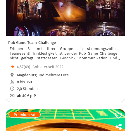
Pub Game Team-Challenge
Erleben Sie mit Ihrer Gruppe ein stimmungsvolles
Teamevent! Trinkfestigkeit ist bei der Pub Game Challenge
nicht gefragt, stattdessen Geschick, Kommunikation und
Teamgeist. Eine breite Palette an Herausforderungen steht
★
4,87(
49
)
Anbieter seit 2022
zur Auswahl!
Magdeburg und mehrere Orte
8 bis 350
2,0 Stunden
ab
40 €
p.P.