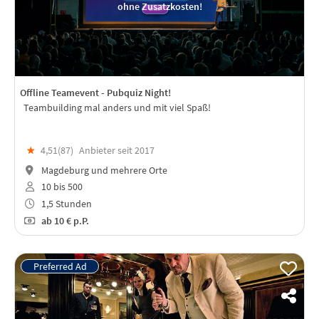
ohne Zusatzkosten!
Offline Teamevent - Pubquiz Night!
Teambuilding mal anders und mit viel Spaß!
★
4,51(
87
)
Anbieter seit 2017
Magdeburg und mehrere Orte
10 bis 500
1,5 Stunden
ab
10 €
p.P.