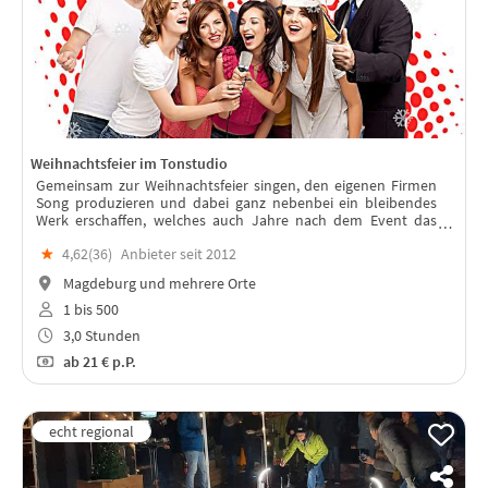
Weihnachtsfeier im Tonstudio
Gemeinsam zur Weihnachtsfeier singen, den eigenen Firmen
Song produzieren und dabei ganz nebenbei ein bleibendes
Werk erschaffen, welches auch Jahre nach dem Event das
Team stärkt.
★
4,62(
36
)
Anbieter seit 2012
Magdeburg und mehrere Orte
1 bis 500
3,0 Stunden
ab
21 €
p.P.