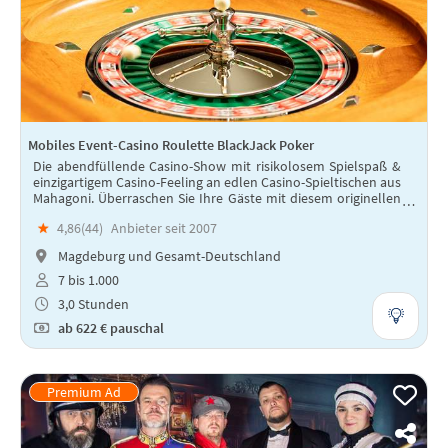
Mobiles Event-Casino Roulette BlackJack Poker
Die abendfüllende Casino-Show mit risikolosem Spielspaß &
einzigartigem Casino-Feeling an edlen Casino-Spieltischen aus
Mahagoni. Überraschen Sie Ihre Gäste mit diesem originellen
und hochwertigen Eventkonzept!
★
4,86(
44
)
Anbieter seit 2007
Magdeburg und Gesamt-Deutschland
7 bis 1.000
3,0 Stunden
ab
622 €
pauschal