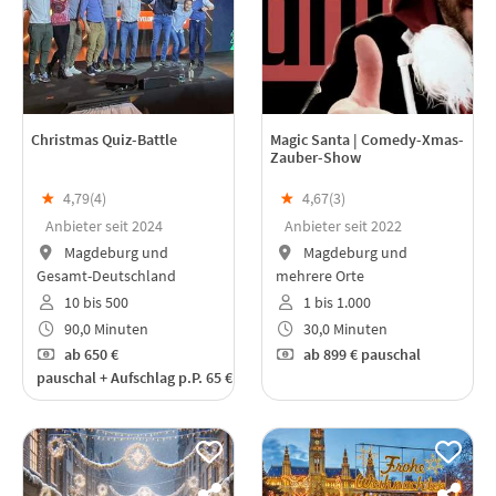
Christmas Quiz-Battle
Magic Santa | Comedy-Xmas-
Zauber-Show
★
4,79(
4
)
★
4,67(
3
)
Anbieter seit 2024
Anbieter seit 2022
Magdeburg und
Magdeburg und
Gesamt-Deutschland
mehrere Orte
10 bis 500
1 bis 1.000
90,0 Minuten
30,0 Minuten
ab
650 €
ab
899 €
pauschal
pauschal + Aufschlag p.P. 65 €