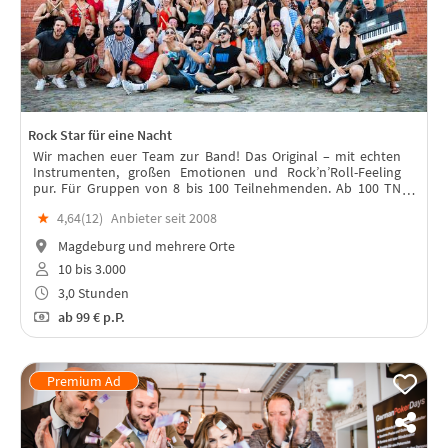
Rock Star für eine Nacht
Wir machen euer Team zur Band! Das Original – mit echten
Instrumenten, großen Emotionen und Rock’n’Roll-Feeling
pur. Für Gruppen von 8 bis 100 Teilnehmenden. Ab 100 TN
könnt ihr mit uns zur "Größten Band der Welt" werden!
★
4,64(
12
)
Anbieter seit 2008
Magdeburg und mehrere Orte
10 bis 3.000
3,0 Stunden
ab
99 €
p.P.