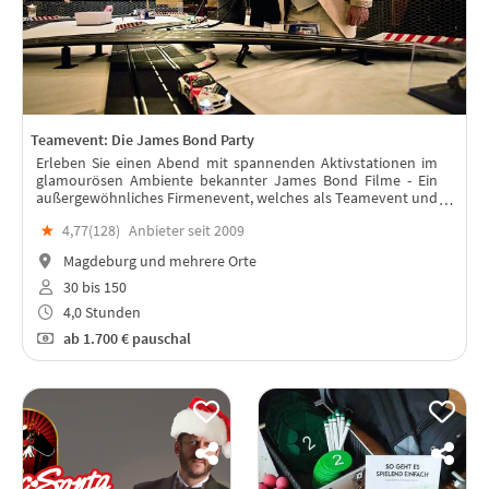
Teamevent: Die James Bond Party
Erleben Sie einen Abend mit spannenden Aktivstationen im
glamourösen Ambiente bekannter James Bond Filme - Ein
außergewöhnliches Firmenevent, welches als Teamevent und
Incentive bestens geeignet ist.
★
4,77(
128
)
Anbieter seit 2009
Magdeburg und mehrere Orte
30 bis 150
4,0 Stunden
ab
1.700 €
pauschal