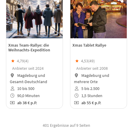
Xmas Team-Rallye: die
Xmas Tablet Rallye
Weihnachts-Expedition
★
4,79(
4
)
★
4,53(
49
)
Anbieter seit 2024
Anbieter seit 2008
Magdeburg und
Magdeburg und
Gesamt-Deutschland
mehrere Orte
10 bis 500
5 bis 2.500
90,0 Minuten
1,5 Stunden
ab
38 €
p.P.
ab
55 €
p.P.
401 Ergebnisse auf 9 Seiten