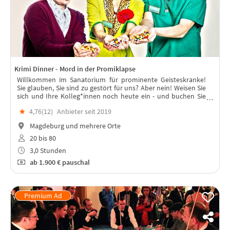
Krimi Dinner - Mord in der Promiklapse
Willkommen im Sanatorium für prominente Geisteskranke!
Sie glauben, Sie sind zu gestört für uns? Aber nein! Weisen Sie
sich und Ihre Kolleg*innen noch heute ein - und buchen Sie
interaktiven Krimi-Spaß für gesundes Betriebsklima...
★
4,76(
12
)
Anbieter seit 2019
Magdeburg und mehrere Orte
20 bis 80
3,0 Stunden
ab
1.900 €
pauschal