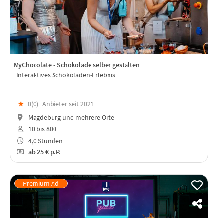
MyChocolate - Schokolade selber gestalten
Interaktives Schokoladen-Erlebnis
★
0(
0
)
Anbieter seit 2021
Magdeburg und mehrere Orte
10 bis 800
4,0 Stunden
ab
25 €
p.P.