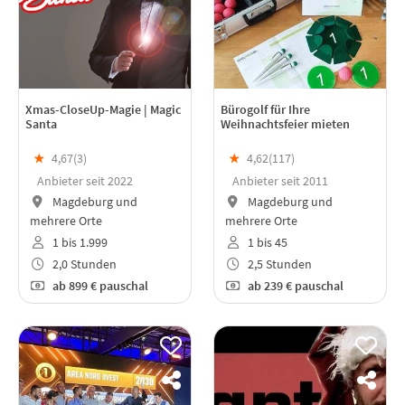
Xmas-CloseUp-Magie | Magic
Bürogolf für Ihre
Santa
Weihnachtsfeier mieten
★
4,67(
3
)
★
4,62(
117
)
Anbieter seit 2022
Anbieter seit 2011
Magdeburg und
Magdeburg und
mehrere Orte
mehrere Orte
1 bis 1.999
1 bis 45
2,0 Stunden
2,5 Stunden
ab
899 €
pauschal
ab
239 €
pauschal