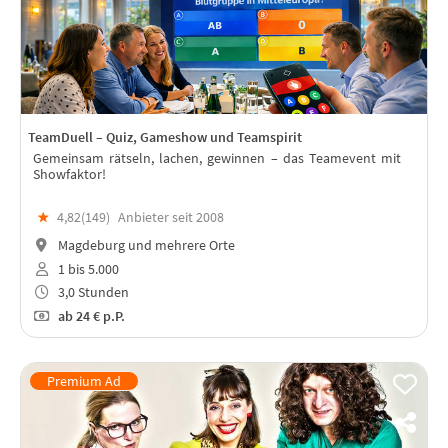
TeamDuell – Quiz, Gameshow und Teamspirit
Gemeinsam rätseln, lachen, gewinnen – das Teamevent mit
Showfaktor!
★
4,82(
149
)
Anbieter seit 2008
Magdeburg und mehrere Orte
1 bis 5.000
3,0 Stunden
ab
24 €
p.P.