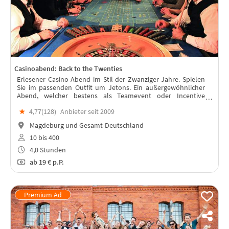
Casinoabend: Back to the Twenties
Erlesener Casino Abend im Stil der Zwanziger Jahre. Spielen
Sie im passenden Outfit um Jetons. Ein außergewöhnlicher
Abend, welcher bestens als Teamevent oder Incentive
geeignet ist.
★
4,77(
128
)
Anbieter seit 2009
Magdeburg und Gesamt-Deutschland
10 bis 400
4,0 Stunden
ab
19 €
p.P.