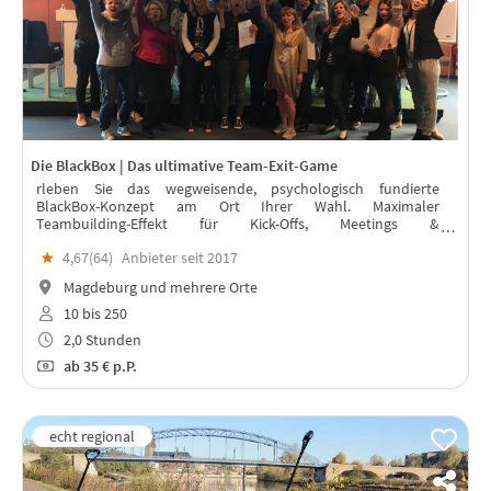
Die BlackBox | Das ultimative Team-Exit-Game
rleben Sie das wegweisende, psychologisch fundierte
BlackBox-Konzept am Ort Ihrer Wahl. Maximaler
Teambuilding-Effekt für Kick-Offs, Meetings &
Weihnachtsfeiern – live betreut von professionellen Trainern
★
4,67(
64
)
Anbieter seit 2017
vor Ort. für 10 bis 250 Personen.
Magdeburg und mehrere Orte
10 bis 250
2,0 Stunden
ab
35 €
p.P.