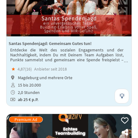
Santas Spendenjagd: Gemeinsam Gutes tun!
Entdecke die Welt des sozialen Engagements und der
Nachhaltigkeit, indem Du mit Deinem Team Aufgaben löst,
Punkte sammelst und gemeinsam eine Spende freispielst –
für ein unvergessliches Team-Building-Erlebnis voller Spaß
★
4,87(
16
)
Anbieter seit 2018
und WIR-Gefühl!
Magdeburg und mehrere Orte
15 bis 20.000
2,0 Stunden
ab
25 €
p.P.