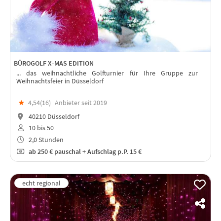
BÜROGOLF X-MAS EDITION
... das weihnachtliche Golfturnier für Ihre Gruppe zur
Weihnachtsfeier in Düsseldorf
★
4,54(
16
)
Anbieter seit 2019
40210 Düsseldorf
10 bis 50
2,0 Stunden
ab
250 €
pauschal + Aufschlag p.P. 15 €