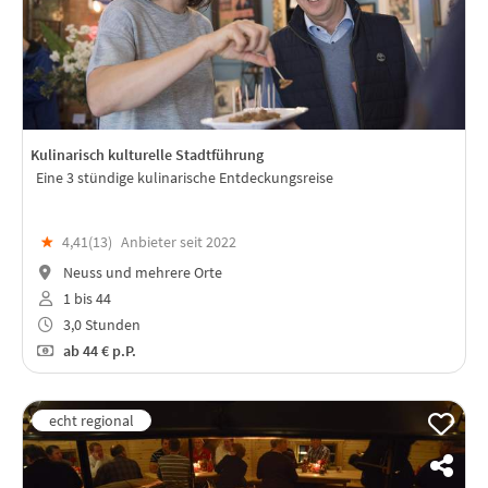
Kulinarisch kulturelle Stadtführung
Eine 3 stündige kulinarische Entdeckungsreise
★
4,41(
13
)
Anbieter seit 2022
Neuss und mehrere Orte
1 bis 44
3,0 Stunden
ab
44 €
p.P.