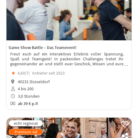
Game Show Battle – Das Teamevent!
Freut euch auf ein interaktives Erlebnis voller Spannung,
Spaß und Teamgeist! In packenden Challenges tretet ihr
gegeneinander an und stellt euer Geschick, Wissen und eure
Teamfähigkeit unter Beweis.
★
4,60(
7
)
Anbieter seit 2023
40231 Düsseldorf
4 bis 200
3,0 Stunden
ab
39 €
p.P.