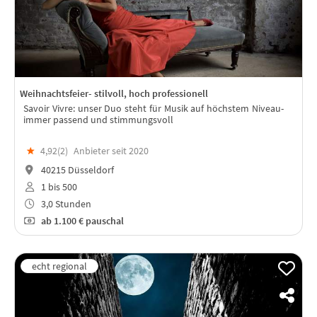
Weihnachtsfeier- stilvoll, hoch professionell
Savoir Vivre: unser Duo steht für Musik auf höchstem Niveau-
immer passend und stimmungsvoll
★
4,92(
2
)
Anbieter seit 2020
40215 Düsseldorf
1 bis 500
3,0 Stunden
ab
1.100 €
pauschal