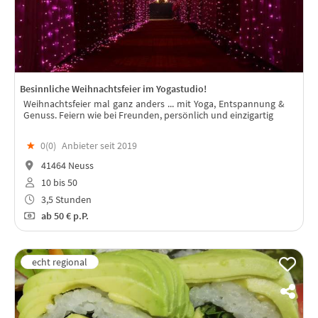
Besinnliche Weihnachtsfeier im Yogastudio!
Weihnachtsfeier mal ganz anders ... mit Yoga, Entspannung &
Genuss. Feiern wie bei Freunden, persönlich und einzigartig
★
0(
0
)
Anbieter seit 2019
41464 Neuss
10 bis 50
3,5 Stunden
ab
50 €
p.P.