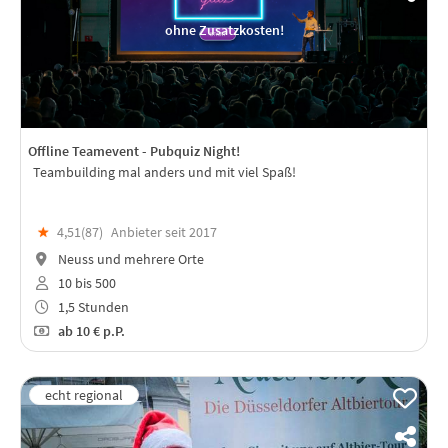
ohne Zusatzkosten!
Offline Teamevent - Pubquiz Night!
Teambuilding mal anders und mit viel Spaß!
★
4,51(
87
)
Anbieter seit 2017
Neuss und mehrere Orte
10 bis 500
1,5 Stunden
ab
10 €
p.P.