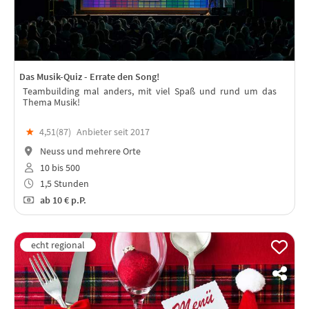
Das Musik-Quiz - Errate den Song!
Teambuilding mal anders, mit viel Spaß und rund um das
Thema Musik!
★
4,51(
87
)
Anbieter seit 2017
Neuss und mehrere Orte
10 bis 500
1,5 Stunden
ab
10 €
p.P.