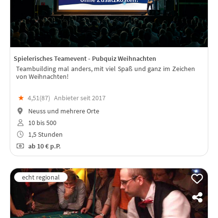
Spielerisches Teamevent - Pubquiz Weihnachten
Teambuilding mal anders, mit viel Spaß und ganz im Zeichen
von Weihnachten!
★
4,51(
87
)
Anbieter seit 2017
Neuss und mehrere Orte
10 bis 500
1,5 Stunden
ab
10 €
p.P.