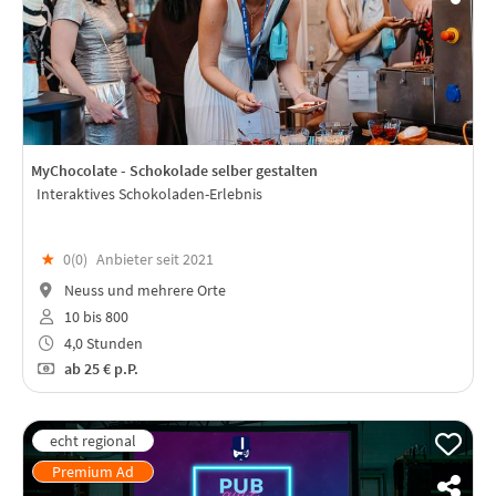
MyChocolate - Schokolade selber gestalten
Interaktives Schokoladen-Erlebnis
★
0(
0
)
Anbieter seit 2021
Neuss und mehrere Orte
10 bis 800
4,0 Stunden
ab
25 €
p.P.