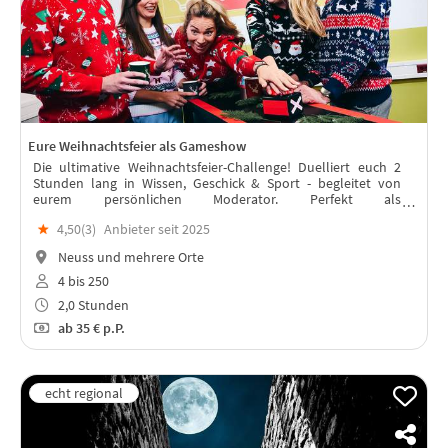
Eure Weihnachtsfeier als Gameshow
Die ultimative Weihnachtsfeier-Challenge! Duelliert euch 2
Stunden lang in Wissen, Geschick & Sport - begleitet von
eurem persönlichen Moderator. Perfekt als
außergewöhnliches Highlight für eure eihnachtsfeier: Ob
★
4,50(
3
)
Anbieter seit 2025
Firma, Verein oder Freundeskreis!
Neuss und mehrere Orte
4 bis 250
2,0 Stunden
ab
35 €
p.P.