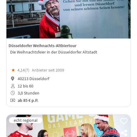
Düsseldorfer Weihnachts-Altbiertour
Die Weihnachtsfeier in der Düsseldorfer Altstadt
★
4,14(
7
)
Anbieter seit 2009
40213 Düsseldorf
12 bis 60
3,0 Stunden
ab
85 €
p.P.