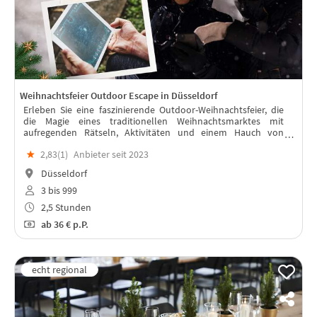
Weihnachtsfeier Outdoor Escape in Düsseldorf
Erleben Sie eine faszinierende Outdoor-Weihnachtsfeier, die
die Magie eines traditionellen Weihnachtsmarktes mit
aufregenden Rätseln, Aktivitäten und einem Hauch von
Abenteuer verknüpft.
★
2,83(
1
)
Anbieter seit 2023
Düsseldorf
3 bis 999
2,5 Stunden
ab
36 €
p.P.