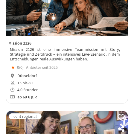
Mission 2126
Mission 2126 ist eine immersive Teammission mit Story,
Strategie und Zeitdruck – ein intensives Live-Szenario, in dem
Entscheidungen reale Auswirkungen haben.
★
0(
0
)
Anbieter seit 2025
Düsseldorf
15 bis 80
4,0 Stunden
ab
69 €
p.P.