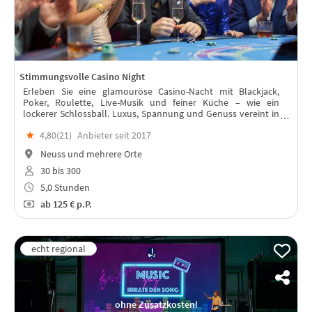
Stimmungsvolle Casino Night
Erleben Sie eine glamouröse Casino-Nacht mit Blackjack,
Poker, Roulette, Live-Musik und feiner Küche – wie ein
lockerer Schlossball. Luxus, Spannung und Genuss vereint in
einem unvergesslichen Abend voller Emotionen.
★
4,80(
21
)
Anbieter seit 2017
Neuss und mehrere Orte
30 bis 300
5,0 Stunden
ab
125 €
p.P.
ohne Zusatzkosten!