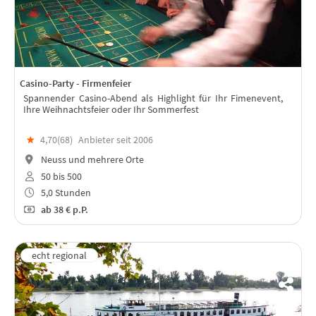
Casino-Party - Firmenfeier
Spannender Casino-Abend als Highlight für Ihr Fimenevent,
Ihre Weihnachtsfeier oder Ihr Sommerfest
★
4,70(
68
)
Anbieter seit 2006
Neuss und mehrere Orte
50 bis 500
5,0 Stunden
ab
38 €
p.P.