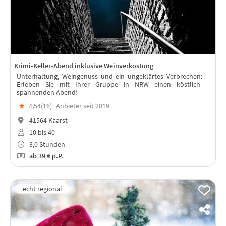
Krimi-Keller-Abend inklusive Weinverkostung
Unterhaltung, Weingenuss und ein ungeklärtes Verbrechen:
Erleben Sie mit Ihrer Gruppe in NRW einen köstlich-
spannenden Abend!
★
4,54(
16
)
Anbieter seit 2019
41564 Kaarst
10 bis 40
3,0 Stunden
ab
39 €
p.P.