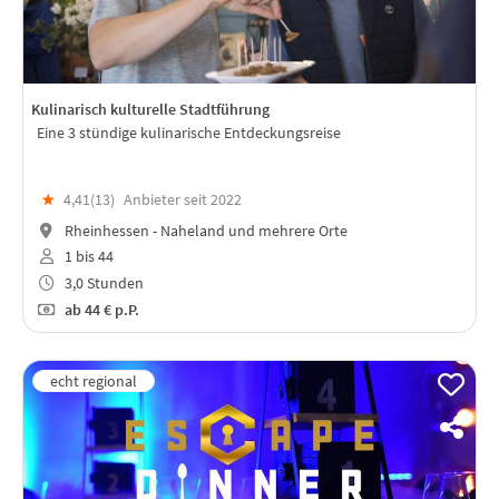
Kulinarisch kulturelle Stadtführung
Eine 3 stündige kulinarische Entdeckungsreise
★
4,41(
13
)
Anbieter seit 2022
Rheinhessen - Naheland und mehrere Orte
1 bis 44
3,0 Stunden
ab
44 €
p.P.