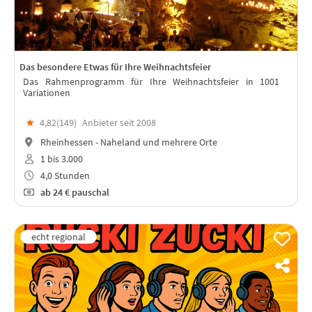
Das besondere Etwas für Ihre Weihnachtsfeier
Das Rahmenprogramm für Ihre Weihnachtsfeier in 1001
Variationen
★
4,82(
149
)
Anbieter seit 2008
Rheinhessen - Naheland und mehrere Orte
1 bis 3.000
4,0 Stunden
ab
24 €
pauschal