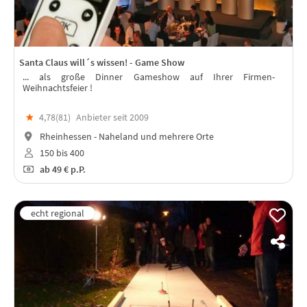
Santa Claus will´s wissen! - Game Show
... als große Dinner Gameshow auf Ihrer Firmen-
Weihnachtsfeier !
★
4,78(
81
)
Anbieter seit 2009
Rheinhessen - Naheland und mehrere Orte
150 bis 400
ab
49 €
p.P.