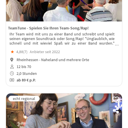
TeamTune - Spielen Sie Ihren Team-Song/Rap!
Ihr Team wird mit uns zu einer Band und schreibt und spielt
seinen eigenen Soundtrack oder Song/Rap! "Unglaublich, wie
schnell und mit wieviel Spaß wir zu einer Band wurden."
(Kundenstimme)
★
4,88(
7
)
Anbieter seit 2022
Rheinhessen - Naheland und mehrere Orte
12 bis 70
2,0 Stunden
ab
89 €
p.P.