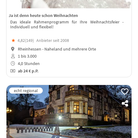
Ja ist denn heute schon Weihnachten
Das ideale Rahmenprogramm für Ihre Weihnachtsfeier -
Individuell und flexibel!
★
4,82(
149
)
Anbieter seit 2008
Rheinhessen - Naheland und mehrere Orte
1 bis 3.000
4,0 Stunden
ab
24 €
p.P.