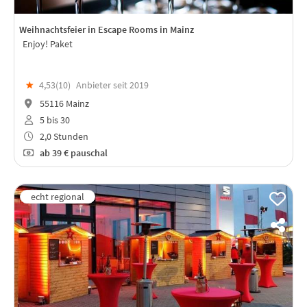
Weihnachtsfeier in Escape Rooms in Mainz
Enjoy! Paket
★
4,53(
10
)
Anbieter seit 2019
55116 Mainz
5 bis 30
2,0 Stunden
ab
39 €
pauschal