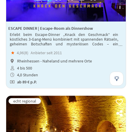
ESCAPE DINNER | Escape-Room als Dinnershow
Erlebt beim Escape-Dinner „Knack den Geschmack“ ein
köstliches 3-Gang-Menü kombiniert mit spannenden Rätseln,
geheimen Botschaften und mysteriösen Codes – ein
interaktives Dinner-Erlebnis voller Genuss, Teamgeist und
★
4,96(
8
)
Anbieter seit 2011
Nervenkitzel!
Rheinhessen - Naheland und mehrere Orte
4 bis 500
4,0 Stunden
ab
89 €
p.P.