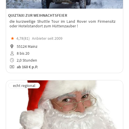
QUIZTAXI ZUR WEIHNACHTSFEIER
die kurzweilige Shuttle Tour im Land Rover vom Firmensitz
oder Hotelstandort zum Hüttenzauber !
★
4,78(
81
)
Anbieter seit 2009
55124 Mainz
8 bis 20
2,0 Stunden
ab
160 €
p.P.