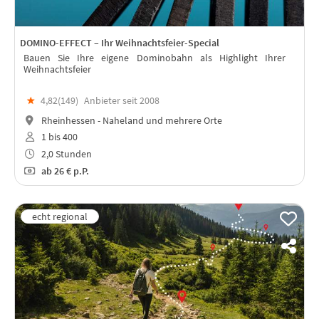
DOMINO-EFFECT – Ihr Weihnachtsfeier-Special
Bauen Sie Ihre eigene Dominobahn als Highlight Ihrer
Weihnachtsfeier
★
4,82(
149
)
Anbieter seit 2008
Rheinhessen - Naheland und mehrere Orte
1 bis 400
2,0 Stunden
ab
26 €
p.P.