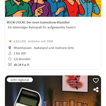
RUCKI ZUCKI: Der neue Gameshow-Klassiker
Ein lebendiger Ratespaß für aufgeweckte Teams!
★
4,82(
149
)
Anbieter seit 2008
Rheinhessen - Naheland und mehrere Orte
1 bis 300
2,0 Stunden
ab
24 €
p.P.