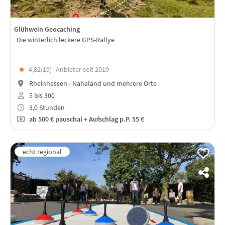
Glühwein Geocaching
Die winterlich leckere GPS-Rallye
★
4,82(
19
)
Anbieter seit 2019
Rheinhessen - Naheland und mehrere Orte
5 bis 300
3,0 Stunden
ab
500 €
pauschal + Aufschlag p.P. 55 €