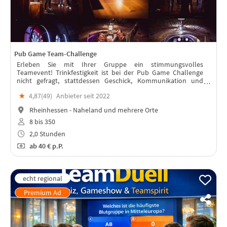
Pub Game Team-Challenge
Erleben Sie mit Ihrer Gruppe ein stimmungsvolles
Teamevent! Trinkfestigkeit ist bei der Pub Game Challenge
nicht gefragt, stattdessen Geschick, Kommunikation und
Teamgeist. Eine breite Palette an Herausforderungen steht
★
4,87(
49
)
Anbieter seit 2022
zur Auswahl!
Rheinhessen - Naheland und mehrere Orte
8 bis 350
2,0 Stunden
ab
40 €
p.P.