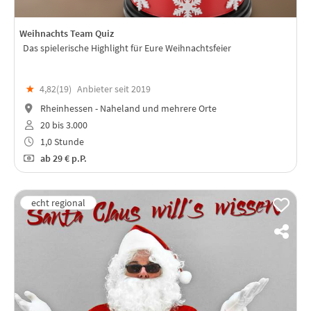
Weihnachts Team Quiz
Das spielerische Highlight für Eure Weihnachtsfeier
★
4,82(
19
)
Anbieter seit 2019
Rheinhessen - Naheland und mehrere Orte
20 bis 3.000
1,0 Stunde
ab
29 €
p.P.