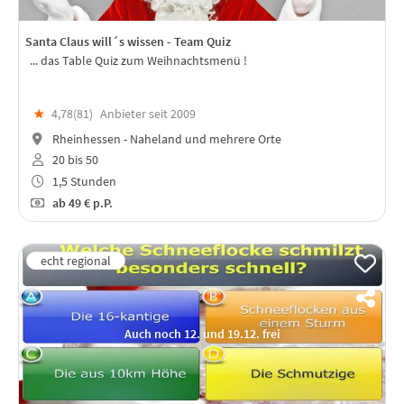
Santa Claus will´s wissen - Team Quiz
... das Table Quiz zum Weihnachtsmenü !
★
4,78(
81
)
Anbieter seit 2009
Rheinhessen - Naheland und mehrere Orte
20 bis 50
1,5 Stunden
ab
49 €
p.P.
Auch noch 12. und 19.12. frei