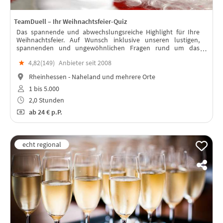
TeamDuell – Ihr Weihnachtsfeier-Quiz
Das spannende und abwechslungsreiche Highlight für Ihre
Weihnachtsfeier. Auf Wunsch inklusive unseren lustigen,
spannenden und ungewöhnlichen Fragen rund um das
Thema Weihnachten. Auch Ihre Fragen nehmen wir gerne mit
★
4,82(
149
)
Anbieter seit 2008
auf!
Rheinhessen - Naheland und mehrere Orte
1 bis 5.000
2,0 Stunden
ab
24 €
p.P.