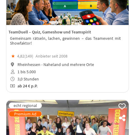
TeamDuell – Quiz, Gameshow und Teamspirit
Gemeinsam rätseln, lachen, gewinnen – das Teamevent mit
Showfaktor!
★
4,82(
149
)
Anbieter seit 2008
Rheinhessen - Naheland und mehrere Orte
1 bis 5.000
3,0 Stunden
ab
24 €
p.P.