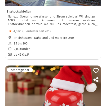
Eisstockschießen
Nahezu überall ohne Wasser und Strom spielbar! Wir sind zu
100% mobil und kommen mit unseren mobilen
Eisstockbahnen dorthin wo du uns möchtest, gerne auch
direkt zu euch ins Unternehmen.
★
4,82(
19
)
Anbieter seit 2019
Rheinhessen - Naheland und mehrere Orte
15 bis 300
2,0 Stunden
ab
45 €
p.P.