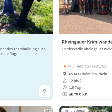
Rheingauer Krimiwand
annendes Teambuilding auch
Entdeckt die Rheingauer Wein
bsausflug.
★
0(
0
)
Anbieter seit 2025
65343 Eltville am Rhein
12 bis 24
1,0 Tag
ab
70 €
p.P.