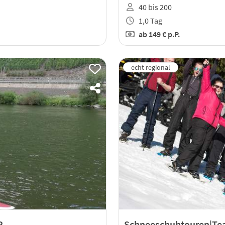
40 bis 200
1,0 Tag
ab
149 €
p.P.
P
Schneeschuhtouren|Tea