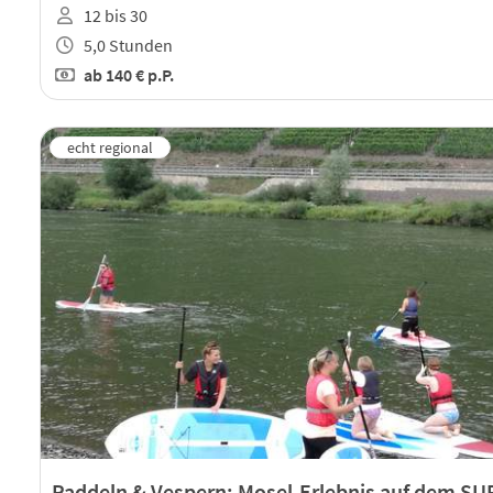
12 bis 30
5,0 Stunden
ab
140 €
p.P.
Paddeln & Vespern: Mosel-Erlebnis auf dem SU