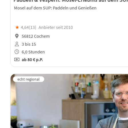
Mosel auf dem SUP: Paddeln und Genießen
★
4,64(
13
)
Anbieter seit 2010
56812 Cochem
3 bis 15
6,0 Stunden
ab
80 €
p.P.