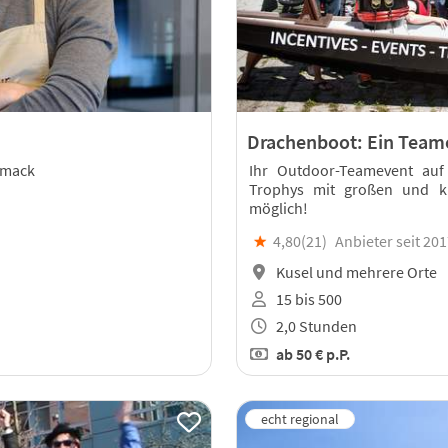
Drachenboot: Ein Teame
hmack
Ihr Outdoor-Teamevent au
Trophys mit großen und k
möglich!
★
4,80(
21
)
Anbieter seit 20
Kusel und mehrere Orte
15 bis 500
2,0 Stunden
ab
50 €
p.P.