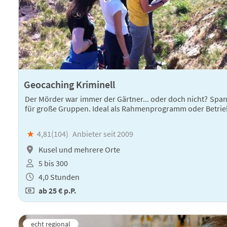
Geocaching Kriminell
Der Mörder war immer der Gärtner... oder doch nicht? Sp
für große Gruppen. Ideal als Rahmenprogramm oder Betrie
★
4,81(
104
)
Anbieter seit 2009
Kusel und mehrere Orte
5 bis 300
4,0 Stunden
ab
25 €
p.P.