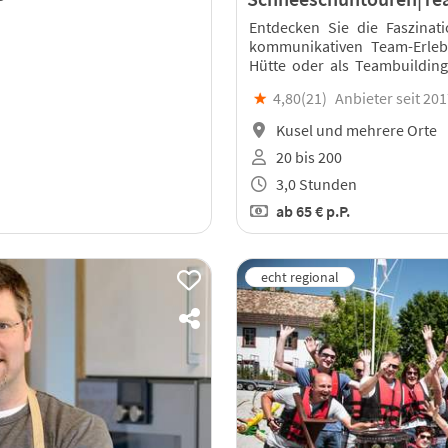
Entdecken Sie die Faszinat
kommunikativen Team-Erleb
Hütte oder als Teambuildin
Schneeschuhe!
★
4,80(
21
)
Anbieter seit 20
Kusel und mehrere Orte
20 bis 200
3,0 Stunden
ab
65 €
p.P.