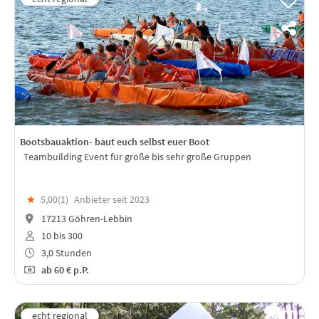
Bootsbauaktion- baut euch selbst euer Boot
Teambuilding Event für große bis sehr große Gruppen
★
5,00(
1
)
Anbieter seit 2023
17213 Göhren-Lebbin
10 bis 300
3,0 Stunden
ab
60 €
p.P.