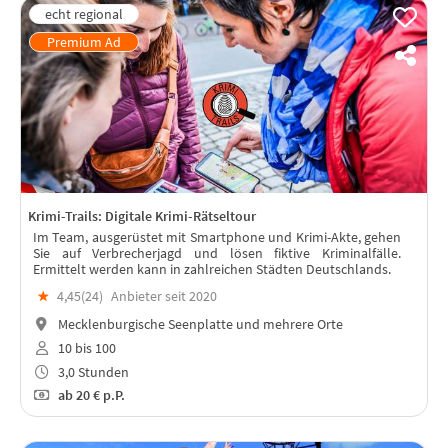
Krimi-Trails: Digitale Krimi-Rätseltour
Im Team, ausgerüstet mit Smartphone und Krimi-Akte, gehen
Sie auf Verbrecherjagd und lösen fiktive Kriminalfälle.
Ermittelt werden kann in zahlreichen Städten Deutschlands.
★
4,45(
24
)
Anbieter seit 2020
Mecklenburgische Seenplatte und mehrere Orte
10 bis 100
3,0 Stunden
ab
20 €
p.P.