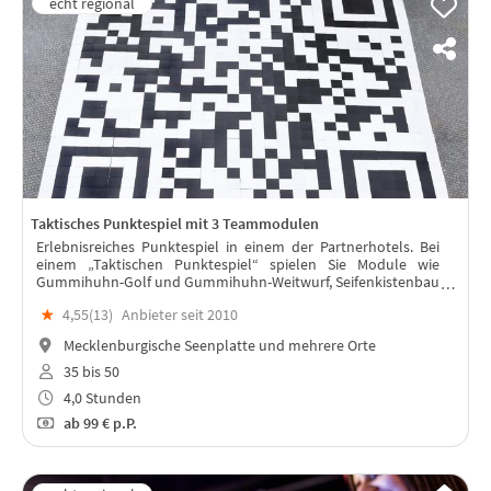
Taktisches Punktespiel mit 3 Teammodulen
Erlebnisreiches Punktespiel in einem der Partnerhotels. Bei
einem „Taktischen Punktespiel“ spielen Sie Module wie
Gummihuhn-Golf und Gummihuhn-Weitwurf, Seifenkistenbau
und -fahrt, Crossgolf Challenge oder Bürogolf, Action Car
★
4,55(
13
)
Anbieter seit 2010
Painting uvm.
Mecklenburgische Seenplatte und mehrere Orte
35 bis 50
4,0 Stunden
ab
99 €
p.P.