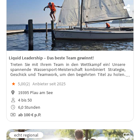
Liquid Leadership – Das beste Team gewinnt!
Treten Sie mit Ihrem Team in den Wettkampf ein! Unsere
spannende Wassersport-Meisterschaft kombiniert Strategie,
Geschick und Teamwork, um den begehrten Titel zu holen.
Wer wird Champion der Wellen?
★
5,00(
2
)
Anbieter seit 2025
19395 Plau am See
4 bis 50
6,0 Stunden
ab
100 €
p.P.