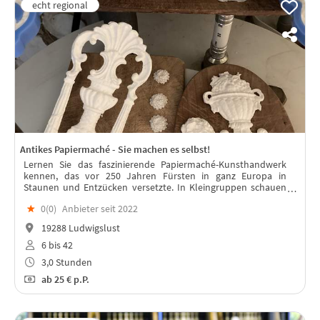
Antikes Papiermaché - Sie machen es selbst!
Lernen Sie das faszinierende Papiermaché-Kunsthandwerk
kennen, das vor 250 Jahren Fürsten in ganz Europa in
Staunen und Entzücken versetzte. In Kleingruppen schauen
Sie die Kniffe von Profis ab. Ihre eigenen Stücke werden Sie
★
0(
0
)
Anbieter seit 2022
mit Stolz erfüllen!
19288 Ludwigslust
6 bis 42
3,0 Stunden
ab
25 €
p.P.