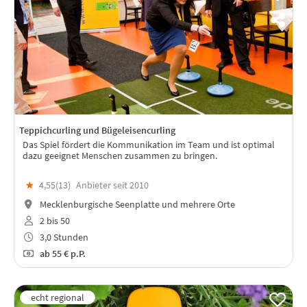
Teppichcurling und Bügeleisencurling
Das Spiel fördert die Kommunikation im Team und ist optimal
dazu geeignet Menschen zusammen zu bringen.
★
4,55(
13
)
Anbieter seit 2010
Mecklenburgische Seenplatte und mehrere Orte
2 bis 50
3,0 Stunden
ab
55 €
p.P.