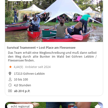
Survival Teamevent + Lost Place am Fleesensee
Das Team erhält eine Wegbeschreibung und muß dann selbst
den Weg durch alte Bunker im Wald bei Göhren Lebbin /
Fleesensee finden.
★
4,44(
9
)
Anbieter seit 2024
17213 Göhren-Lebbin
10 bis 100
4,0 Stunden
ab
20 €
p.P.