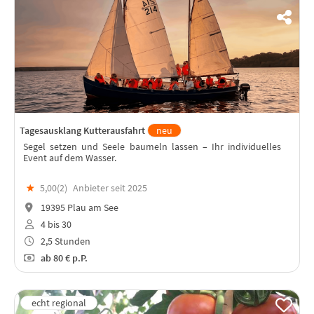
Tagesausklang Kutterausfahrt
neu
Segel setzen und Seele baumeln lassen – Ihr individuelles
Event auf dem Wasser.
★
5,00(
2
)
Anbieter seit 2025
19395 Plau am See
4 bis 30
2,5 Stunden
ab
80 €
p.P.