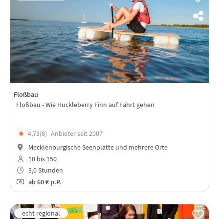
Floßbau
Floßbau - Wie Huckleberry Finn auf Fahrt gehen
★
4,73(
8
)
Anbieter seit 2007
Mecklenburgische Seenplatte und mehrere Orte
10 bis 150
3,0 Stunden
ab
60 €
p.P.