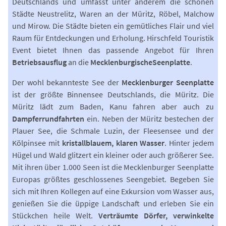
Deutschlands und umfasst unter anderem die schönen
Städte Neustrelitz, Waren an der Müritz, Röbel, Malchow
und Mirow. Die Städte bieten ein gemütliches Flair und viel
Raum für Entdeckungen und Erholung. Hirschfeld Touristik
Event bietet Ihnen das passende Angebot für Ihren
Betriebsausflug
an die
Mecklenburgische
Seenplatte
.
Der wohl bekannteste See der
Mecklenburger Seenplatte
ist der größte Binnensee Deutschlands, die Müritz. Die
Müritz lädt zum Baden, Kanu fahren aber auch zu
Dampferrundfahrten
ein. Neben der Müritz bestechen der
Plauer See, die Schmale Luzin, der Fleesensee und der
Kölpinsee mit
kristallblauem, klaren Wasser
. Hinter jedem
Hügel und Wald glitzert ein kleiner oder auch größerer See.
Mit ihren über 1.000 Seen ist die Mecklenburger Seenplatte
Europas größtes geschlossenes Seengebiet. Begeben Sie
sich mit Ihren Kollegen auf eine Exkursion vom Wasser aus,
genießen Sie die üppige Landschaft und erleben Sie ein
Stückchen heile Welt.
Verträumte Dörfer, verwinkelte