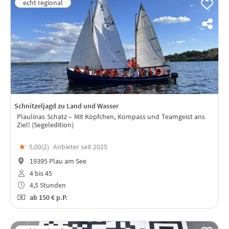
Schnitzeljagd zu Land und Wasser
Plaulinas Schatz – Mit Köpfchen, Kompass und Teamgeist ans
Ziel! (Segeledition)
★
5,00(
2
)
Anbieter seit 2025
19395 Plau am See
4 bis 45
4,5 Stunden
ab
150 €
p.P.