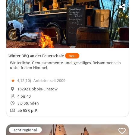
Winter BBQ an der Feuerschale
neu
Winterliche Genussmomente und geselliges Beisammensein
unter freiem Himmel.
★
4,12(
10
)
Anbieter seit 2009
18292 Dobbin-Linstow
4 bis 40
3,0 Stunden
ab
65 €
p.P.