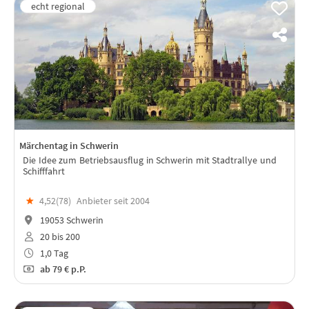
Märchentag in Schwerin
Die Idee zum Betriebsausflug in Schwerin mit Stadtrallye und
Schifffahrt
★
4,52(
78
)
Anbieter seit 2004
19053 Schwerin
20 bis 200
1,0 Tag
ab
79 €
p.P.