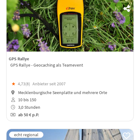
GPS Rallye
GPS Rallye - Geocaching als Teamevent
★
4,73(
8
)
Anbieter seit 2007
Mecklenburgische Seenplatte und mehrere Orte
10 bis 150
3,0 Stunden
ab
50 €
p.P.