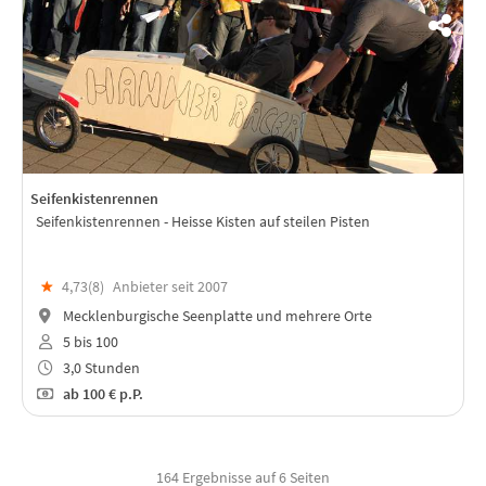
Seifenkistenrennen
Seifenkistenrennen - Heisse Kisten auf steilen Pisten
★
4,73(
8
)
Anbieter seit 2007
Mecklenburgische Seenplatte und mehrere Orte
5 bis 100
3,0 Stunden
ab
100 €
p.P.
164 Ergebnisse auf 6 Seiten