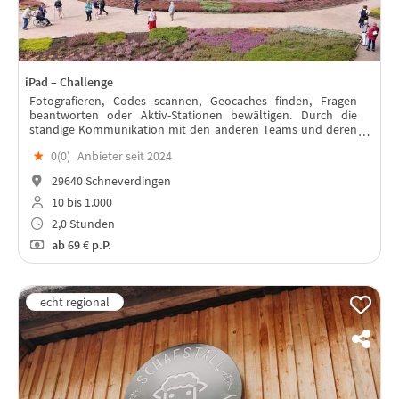
iPad – Challenge
Fotografieren, Codes scannen, Geocaches finden, Fragen
beantworten oder Aktiv-Stationen bewältigen. Durch die
ständige Kommunikation mit den anderen Teams und deren
Sichtbarkeit auf digitalen Maps wird dieses Event zu einem
★
0(
0
)
Anbieter seit 2024
Tag der Extraklasse.
29640 Schneverdingen
10 bis 1.000
2,0 Stunden
ab
69 €
p.P.