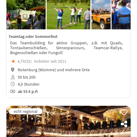
Teamtag oder Sommerfest
Das Teambuilding für aktive Gruppen, .z.B. mit Quads,
Tontaubenschießen, Sinnesparcours, Teamcar-Rallye,
Bogenschießen oder Fungolf.
★
4,79(
32
)
Anbieter seit 2011
Rotenburg (Wümme) und mehrere Orte
50 bis 200
4,0 Stunden
ab
55 €
p.P.