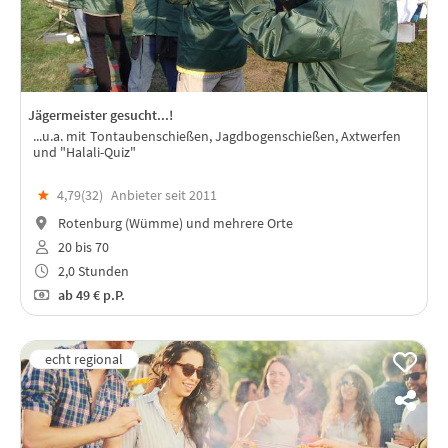
Jägermeister gesucht...!
...u.a. mit Tontaubenschießen, Jagdbogenschießen, Axtwerfen
und "Halali-Quiz"
★
4,79(
32
)
Anbieter seit 2011
Rotenburg (Wümme) und mehrere Orte
20 bis 70
2,0 Stunden
ab
49 €
p.P.