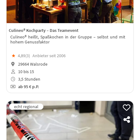
Culineo® Kochparty – Das Teamevent
Culineo® heißt, Spaßkochen in der Gruppe – selbst und mit
hohem Genussfaktor
★
4,89(
3
)
Anbieter seit 2006
29664 Walsrode
10 bis 15
3,5 Stunden
ab
95 €
p.P.