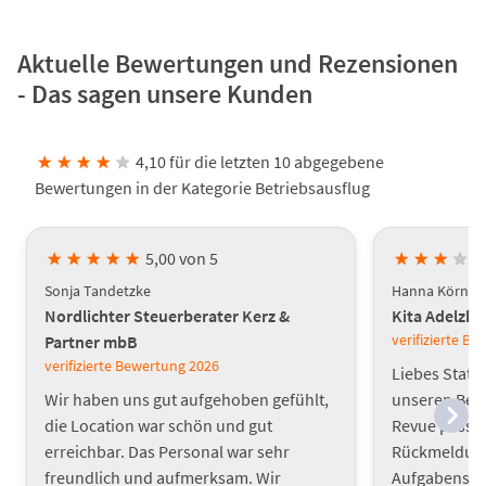
Aktuelle Bewertungen und Rezensionen
- Das sagen unsere Kunden
★
★
★
★
★
4,10 für die letzten 10 abgegebene
Bewertungen in der Kategorie Betriebsausflug
★
★
★
★
★
5,00 von 5
★
★
★
★
Sonja Tandetzke
Hanna Körner
Nordlichter Steuerberater Kerz &
Kita Adelzh
verifizierte B
Partner mbB
verifizierte Bewertung
2026
Liebes Statt
Wir haben uns gut aufgehoben gefühlt,
unseren Bet
die Location war schön und gut
Revue passie
erreichbar. Das Personal war sehr
Rückmeldunge
freundlich und aufmerksam. Wir
Aufgabenstel