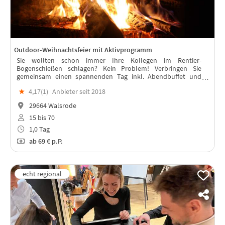
Outdoor-Weihnachtsfeier mit Aktivprogramm
Sie wollten schon immer Ihre Kollegen im Rentier-
Bogenschießen schlagen? Kein Problem! Verbringen Sie
gemeinsam einen spannenden Tag inkl. Abendbuffet und
Lagerfeuerstimmung und stellen Sie sich Team-Challenges
★
4,17(
1
)
Anbieter seit 2018
wie z.B. Winter-Geocach!
29664 Walsrode
15 bis 70
1,0 Tag
ab
69 €
p.P.