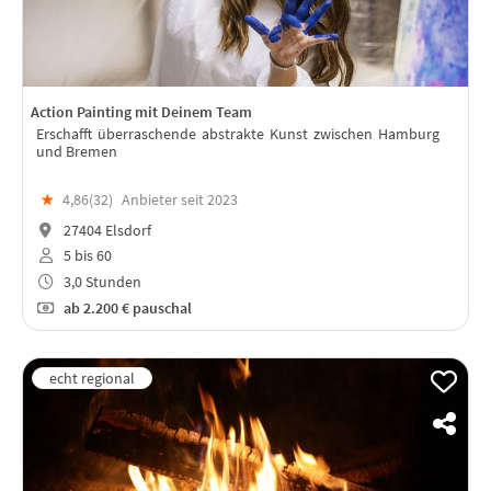
Action Painting mit Deinem Team
Erschafft überraschende abstrakte Kunst zwischen Hamburg
und Bremen
★
4,86(
32
)
Anbieter seit 2023
27404 Elsdorf
5 bis 60
3,0 Stunden
ab
2.200 €
pauschal