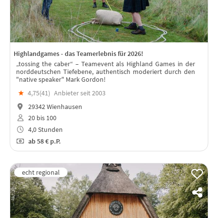
Highlandgames - das Teamerlebnis für 2026!
„tossing the caber“ – Teamevent als Highland Games in der
norddeutschen Tiefebene, authentisch moderiert durch den
"native speaker" Mark Gordon!
★
4,75(
41
)
Anbieter seit 2003
29342 Wienhausen
20 bis 100
4,0 Stunden
ab
58 €
p.P.