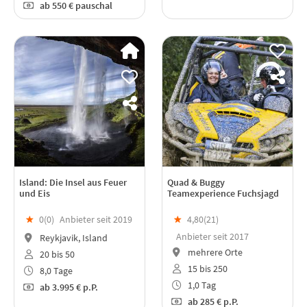
ab
550 €
pauschal
Island: Die Insel aus Feuer
Quad & Buggy
und Eis
Teamexperience Fuchsjagd
★
0(
0
)
Anbieter seit 2019
★
4,80(
21
)
Anbieter seit 2017
Reykjavik, Island
mehrere Orte
20 bis 50
15 bis 250
8,0 Tage
1,0 Tag
ab
3.995 €
p.P.
ab
285 €
p.P.