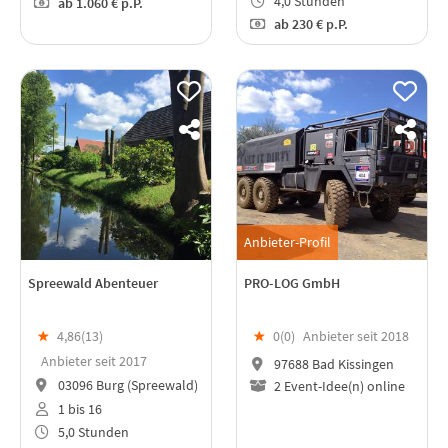
4,0 Stunden
ab
1.060 €
p.P.
ab
230 €
p.P.
Anbieter-Profil
Spreewald Abenteuer
PRO-LOG GmbH
★
4,86(
13
)
★
0(
0
)
Anbieter seit 2018
Anbieter seit 2017
97688 Bad Kissingen
03096 Burg (Spreewald)
2 Event-Idee(n) online
1 bis 16
5,0 Stunden