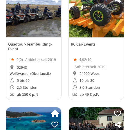
Quadtour-Teambuilding-
RC Car-Events
Event
★
0(
0
)
Anbieter seit 2019
★
4,92(
10
)
Anbieter seit 2019
02943
Weißwasser/Oberlausitz
24999 Wees
5 bis 60
10 bis 30
2,5 Stunden
3,0 Stunden
ab
150 €
p.P.
ab
49 €
p.P.