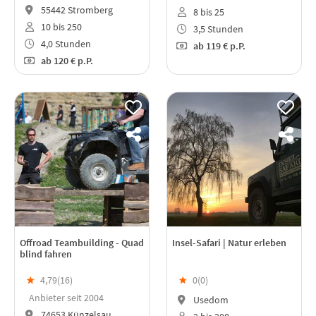
55442 Stromberg
8 bis 25
10 bis 250
3,5 Stunden
4,0 Stunden
ab
119 €
p.P.
ab
120 €
p.P.
Offroad Teambuilding - Quad
Insel-Safari | Natur erleben
blind fahren
★
4,79(
16
)
★
0(
0
)
Anbieter seit 2004
Usedom
74653 Künzelsau