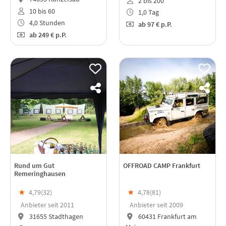
2 bis 200
10 bis 60
1,0 Tag
4,0 Stunden
ab
97 €
p.P.
ab
249 €
p.P.
Rund um Gut
OFFROAD CAMP Frankfurt
Remeringhausen
★
4,79(
32
)
★
4,78(
81
)
Anbieter seit 2011
Anbieter seit 2009
31655 Stadthagen
60431 Frankfurt am