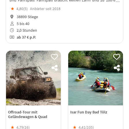
umweltfreundlich und Ressourcenschonend!
★
4,80(
5
)
Anbieter seit 2018
38899 Stiege
5 bis 40
2,0 Stunden
ab
37 €
p.P.
Offroad-Tour mit
Isar Fun Day Bad Tölz
Geländewagen & Quad
★
4,79(
16
)
★
4,41(
105
)