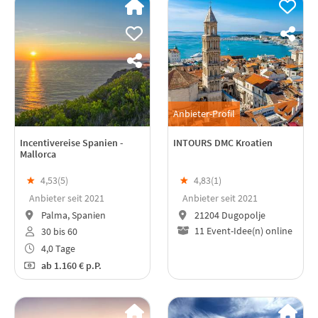
Anbieter-Profil
Incentivereise Spanien -
INTOURS DMC Kroatien
Mallorca
★
4,53(
5
)
★
4,83(
1
)
Anbieter seit 2021
Anbieter seit 2021
Palma, Spanien
21204 Dugopolje
11 Event-Idee(n) online
30 bis 60
4,0 Tage
ab
1.160 €
p.P.