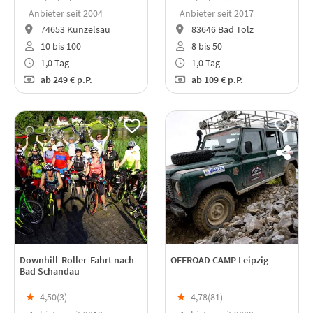
Anbieter seit 2004
Anbieter seit 2017
74653 Künzelsau
83646 Bad Tölz
10 bis 100
8 bis 50
1,0 Tag
1,0 Tag
ab
249 €
p.P.
ab
109 €
p.P.
Downhill-Roller-Fahrt nach
OFFROAD CAMP Leipzig
Bad Schandau
★
4,50(
3
)
★
4,78(
81
)