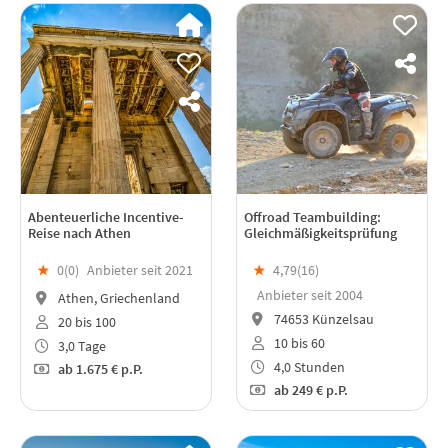
Abenteuerliche Incentive-
Offroad Teambuilding:
Reise nach Athen
Gleichmäßigkeitsprüfung
★
0(
0
)
Anbieter seit 2021
★
4,79(
16
)
Anbieter seit 2004
Athen, Griechenland
74653 Künzelsau
20 bis 100
10 bis 60
3,0 Tage
4,0 Stunden
ab
1.675 €
p.P.
ab
249 €
p.P.