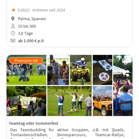
★
5,00(
2
)
Anbieter seit 2024
Palma, Spanien
10 bis 300
3,0 Tage
ab
1.050 €
p.P.
Teamtag oder Sommerfest
Das Teambuilding für aktive Gruppen, .z.B. mit Quads,
Tontaubenschießen, Sinnesparcours, Teamcar-Rallye,