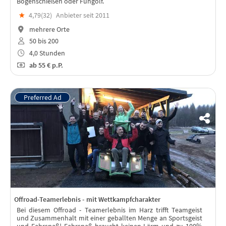
Bogenschießen oder Fungolf.
★
4,79(
32
)
Anbieter seit 2011
mehrere Orte
50 bis 200
4,0 Stunden
ab
55 €
p.P.
Offroad-Teamerlebnis - mit Wettkampfcharakter
Bei diesem Offroad - Teamerlebnis im Harz trifft Teamgeist
und Zusammenhalt mit einer geballten Menge an Sportsgeist
und Fahrspaß! Fahrspaß braucht keinen Lärm und zu 100%