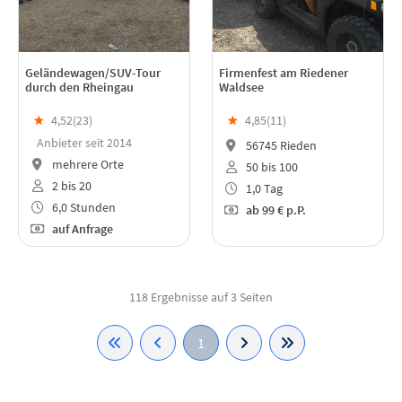
Geländewagen/SUV-Tour
Firmenfest am Riedener
durch den Rheingau
Waldsee
★
4,52(
23
)
★
4,85(
11
)
Anbieter seit 2014
56745 Rieden
mehrere Orte
50 bis 100
2 bis 20
1,0 Tag
6,0 Stunden
ab
99 €
p.P.
auf Anfrage
118 Ergebnisse auf 3 Seiten
1