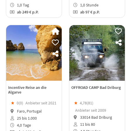
1,0 Tag
1,0 Stunde
ab
249 €
p.P.
ab
97 €
p.P.
Incentive Reise an die
OFFROAD CAMP Bad Driburg
Algarve
★
0(
0
)
Anbieter seit 2021
★
4,78(
81
)
Anbieter seit 2009
Faro, Portugal
33014 Bad Driburg
25 bis 1.000
11 bis 80
4,0 Tage