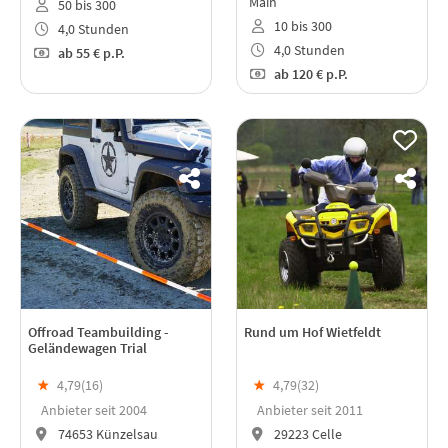
Main
50 bis 300
10 bis 300
4,0 Stunden
4,0 Stunden
ab
55 €
p.P.
ab
120 €
p.P.
Offroad Teambuilding -
Rund um Hof Wietfeldt
Geländewagen Trial
★
4,79(
16
)
★
4,79(
32
)
Anbieter seit 2004
Anbieter seit 2011
74653 Künzelsau
29223 Celle