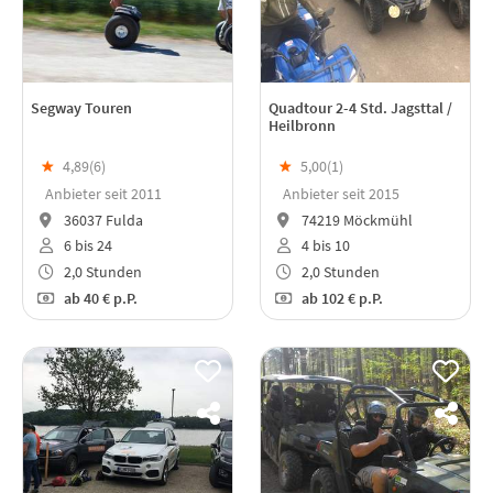
Segway Touren
Quadtour 2-4 Std. Jagsttal /
Heilbronn
★
4,89(
6
)
★
5,00(
1
)
Anbieter seit 2011
Anbieter seit 2015
36037 Fulda
74219 Möckmühl
6 bis 24
4 bis 10
2,0 Stunden
2,0 Stunden
ab
40 €
p.P.
ab
102 €
p.P.