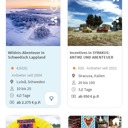
Wildnis-Abenteuer in
Incentives in SYRAKUS:
Schwedisch Lappland
ANTIKE UND ABENTEUER
★
4,92(
6
)
★
0(
0
)
Anbieter seit 2021
Anbieter seit 2004
Siracusa, Italien
Luleå, Schweden
20 bis 100
10 bis 25
3,0 Tage
4,0 Tage
ab
950 €
p.P.
ab
2.275 €
p.P.