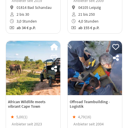
Anbieter seit 2019
Anbieter seit 2009
01814 Bad Schandau
04105 Leipzig
2 bis 30
21 bis 250
3,0 Stunden
4,0 Stunden
ab
34 €
p.P.
ab
155 €
p.P.
African Wildlife meets
Offroad Teambuilding -
vibrant Cape Town
Logistik
★
5,00(
1
)
★
4,79(
16
)
Anbieter seit 2023
Anbieter seit 2004