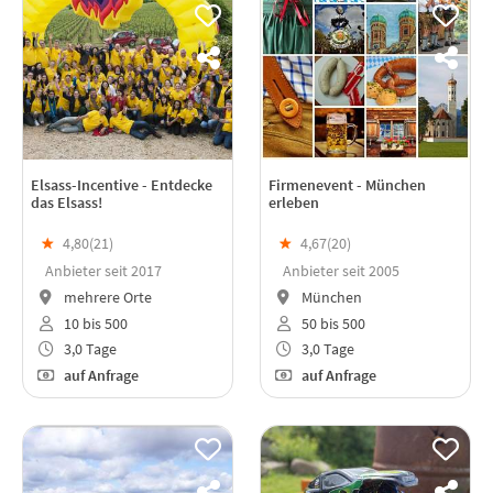
Elsass-Incentive - Entdecke
Firmenevent - München
das Elsass!
erleben
★
4,80(
21
)
★
4,67(
20
)
Anbieter seit 2017
Anbieter seit 2005
mehrere Orte
München
10 bis 500
50 bis 500
3,0 Tage
3,0 Tage
auf Anfrage
auf Anfrage