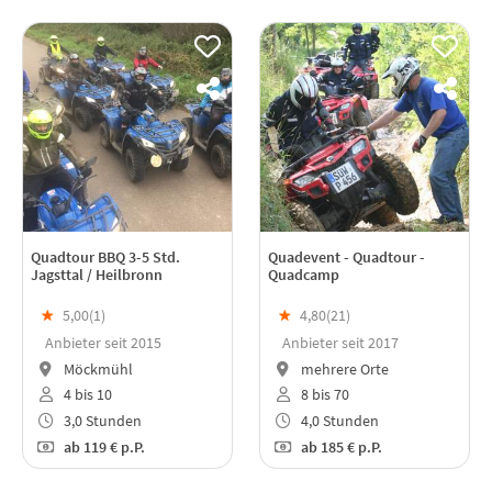
Quadtour BBQ 3-5 Std.
Quadevent - Quadtour -
Jagsttal / Heilbronn
Quadcamp
★
5,00(
1
)
★
4,80(
21
)
Anbieter seit 2015
Anbieter seit 2017
Möckmühl
mehrere Orte
4 bis 10
8 bis 70
3,0 Stunden
4,0 Stunden
ab
119 €
p.P.
ab
185 €
p.P.