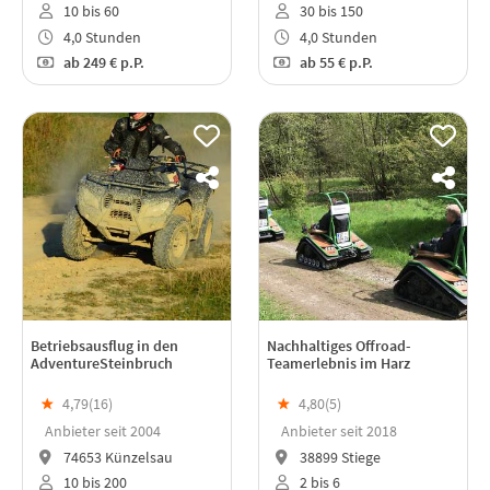
10 bis 60
30 bis 150
4,0 Stunden
4,0 Stunden
ab
249 €
p.P.
ab
55 €
p.P.
Betriebsausflug in den
Nachhaltiges Offroad-
AdventureSteinbruch
Teamerlebnis im Harz
★
4,79(
16
)
★
4,80(
5
)
Anbieter seit 2004
Anbieter seit 2018
74653 Künzelsau
38899 Stiege
10 bis 200
2 bis 6