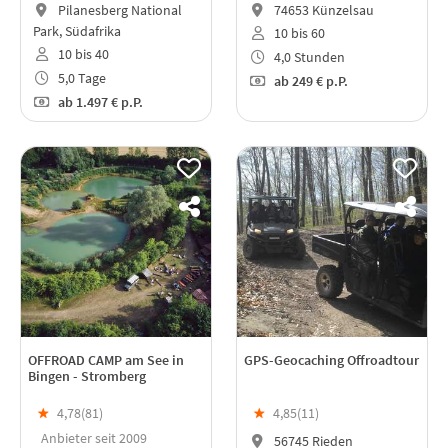
Pilanesberg National
74653 Künzelsau
Park, Südafrika
10 bis 60
10 bis 40
4,0 Stunden
5,0 Tage
ab
249 €
p.P.
ab
1.497 €
p.P.
OFFROAD CAMP am See in
GPS-Geocaching Offroadtour
Bingen - Stromberg
★
4,78(
81
)
★
4,85(
11
)
Anbieter seit 2009
56745 Rieden