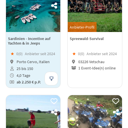
Anbieter-Profil
Sardinien - Incentive auf
Spreewald-Survival
Yachten & in Jeeps
★
0(
0
)
Anbieter seit 2024
★
0(
0
)
Anbieter seit 2024
Porto Cervo, Italien
03226 Vetschau
1 Event-Idee(n) online
25 bis 150
4,0 Tage
ab
2.250 €
p.P.