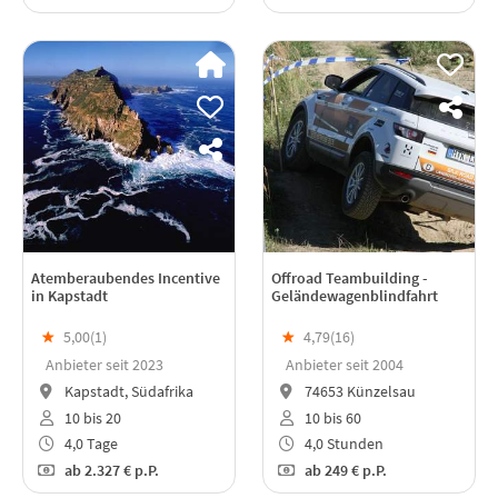
Atemberaubendes Incentive
Offroad Teambuilding -
in Kapstadt
Geländewagenblindfahrt
★
5,00(
1
)
★
4,79(
16
)
Anbieter seit 2023
Anbieter seit 2004
Kapstadt, Südafrika
74653 Künzelsau
10 bis 20
10 bis 60
4,0 Tage
4,0 Stunden
ab
2.327 €
p.P.
ab
249 €
p.P.