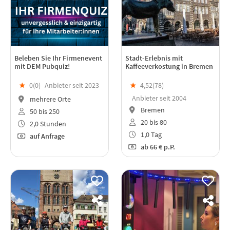
Beleben Sie Ihr Firmenevent
Stadt-Erlebnis mit
mit DEM Pubquiz!
Kaffeeverkostung in Bremen
★
0(
0
)
Anbieter seit 2023
★
4,52(
78
)
Anbieter seit 2004
mehrere Orte
Bremen
50 bis 250
20 bis 80
2,0 Stunden
1,0 Tag
auf Anfrage
ab
66 €
p.P.