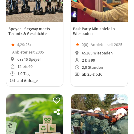
Speyer - Segway meets
BashParty Minispiele in
Technik & Geschichte
Wiesbaden
★
4,29(
26
)
★
0(
0
)
Anbieter seit 2025
Anbieter seit 2005
65185 Wiesbaden
67346 Speyer
2 bis 99
12 bis 60
2,0 Stunden
1,0 Tag
ab
25 €
p.P.
auf Anfrage