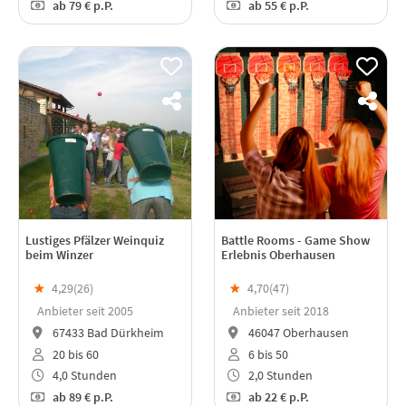
ab
79 €
p.P.
ab
55 €
p.P.
Lustiges Pfälzer Weinquiz
Battle Rooms - Game Show
beim Winzer
Erlebnis Oberhausen
★
4,29(
26
)
★
4,70(
47
)
Anbieter seit 2005
Anbieter seit 2018
67433 Bad Dürkheim
46047 Oberhausen
20 bis 60
6 bis 50
4,0 Stunden
2,0 Stunden
ab
89 €
p.P.
ab
22 €
p.P.