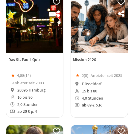
Das St. Pauli-Quiz
Mission 2126
★
4,88(
14
)
★
0(
0
)
Anbieter seit 2025
Anbieter seit 2003
Düsseldorf
20095 Hamburg
15 bis 80
10 bis 90
4,0 Stunden
2,0 Stunden
ab
69 €
p.P.
ab
20 €
p.P.