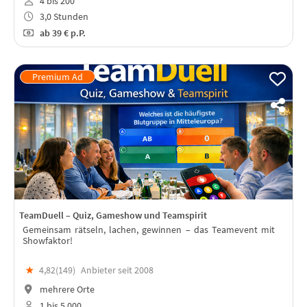
4 bis 200
3,0 Stunden
ab
39 €
p.P.
TeamDuell – Quiz, Gameshow und Teamspirit
Gemeinsam rätseln, lachen, gewinnen – das Teamevent mit
Showfaktor!
★
4,82(
149
)
Anbieter seit 2008
mehrere Orte
1 bis 5.000