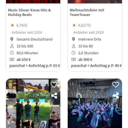
Music Show: Xmas Hits &
Weihnachtsfeier mit
Holiday Beats
TeamTeaser
★
4,79(
4
)
★
4,62(
75
)
Anbieter seit 2024
Anbieter seit 2010
Gesamt-Deutschland
mehrere Orte
10 bis 500
10 bis 80
90,0 Minuten
2,0 Stunden
ab
650 €
ab
900 €
pauschal + Aufschlag p.P. 65 €
pauschal + Aufschlag p.P. 40 €