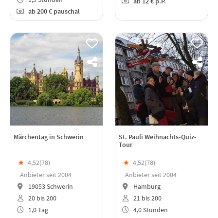
ab
12 €
p.P.
ab
200 €
pauschal
Märchentag in Schwerin
St. Pauli Weihnachts-Quiz-
Tour
★
4,52(
78
)
★
4,52(
78
)
Anbieter seit 2004
Anbieter seit 2004
19053 Schwerin
Hamburg
20 bis 200
21 bis 200
1,0 Tag
4,0 Stunden