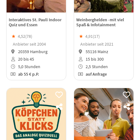
Interaktives St. Pauli Indoor
Weinberghelden -mit viel
Quiz und Essen
Spaß & Infotainment
★
4,52(
78
)
★
4,91(
17
)
Anbieter seit 2004
Anbieter seit 2021
20359 Hamburg
55116 Mainz
20 bis 45
15 bis 300
5,0 Stunden
2,5 Stunden
ab
55 €
p.P.
auf Anfrage