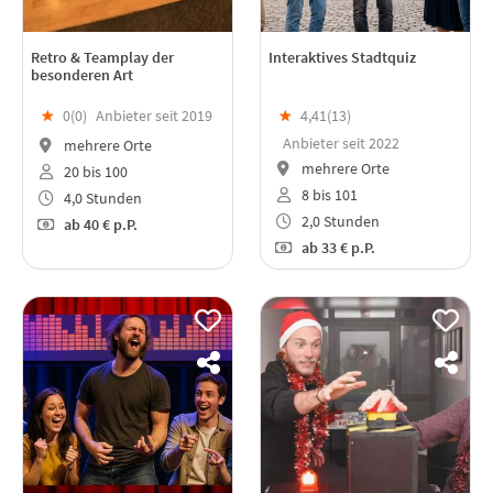
Retro & Teamplay der
Interaktives Stadtquiz
besonderen Art
★
0(
0
)
Anbieter seit 2019
★
4,41(
13
)
Anbieter seit 2022
mehrere Orte
mehrere Orte
20 bis 100
8 bis 101
4,0 Stunden
2,0 Stunden
ab
40 €
p.P.
ab
33 €
p.P.