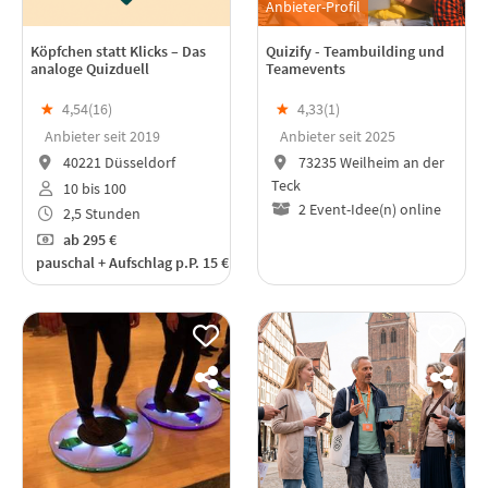
Anbieter-Profil
Köpfchen statt Klicks – Das
Quizify - Teambuilding und
analoge Quizduell
Teamevents
★
4,54(
16
)
★
4,33(
1
)
Anbieter seit 2019
Anbieter seit 2025
40221 Düsseldorf
73235 Weilheim an der
Teck
10 bis 100
2 Event-Idee(n) online
2,5 Stunden
ab
295 €
pauschal + Aufschlag p.P. 15 €