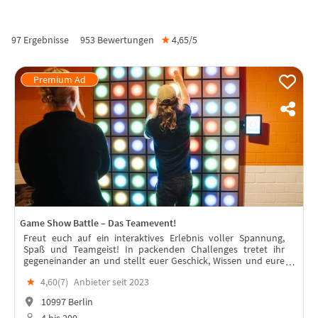
97 Ergebnisse
953
Bewertungen
★
4,65/
5
Game Show Battle – Das Teamevent!
Freut euch auf ein interaktives Erlebnis voller Spannung,
Spaß und Teamgeist! In packenden Challenges tretet ihr
gegeneinander an und stellt euer Geschick, Wissen und eure
Teamfähigkeit unter Beweis.
★
4,60(
7
)
Anbieter seit 2023
10997 Berlin