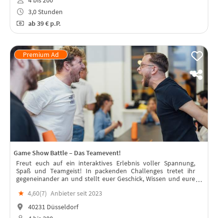
4 bis 200
3,0 Stunden
ab
39 €
p.P.
Game Show Battle – Das Teamevent!
Freut euch auf ein interaktives Erlebnis voller Spannung,
Spaß und Teamgeist! In packenden Challenges tretet ihr
gegeneinander an und stellt euer Geschick, Wissen und eure
Teamfähigkeit unter Beweis.
★
4,60(
7
)
Anbieter seit 2023
40231 Düsseldorf