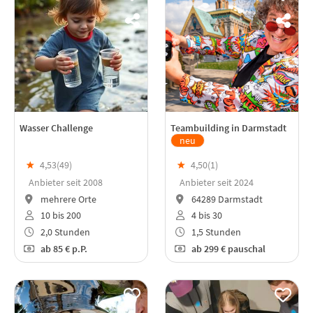
Wasser Challenge
Teambuilding in Darmstadt
neu
★
4,53(
49
)
★
4,50(
1
)
Anbieter seit 2008
Anbieter seit 2024
mehrere Orte
64289 Darmstadt
10 bis 200
4 bis 30
2,0 Stunden
1,5 Stunden
ab
85 €
p.P.
ab
299 €
pauschal