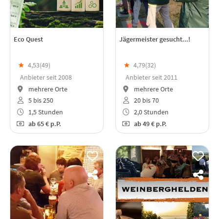
Eco Quest
Jägermeister gesucht...!
★
4,53(
49
)
★
4,79(
32
)
Anbieter seit 2008
Anbieter seit 2011
mehrere Orte
mehrere Orte
5 bis 250
20 bis 70
1,5 Stunden
2,0 Stunden
ab
65 €
p.P.
ab
49 €
p.P.