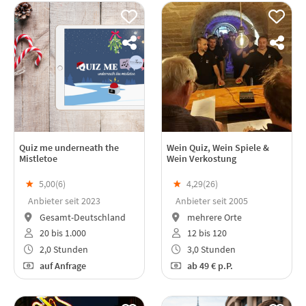
Quiz me underneath the
Wein Quiz, Wein Spiele &
Mistletoe
Wein Verkostung
★
5,00(
6
)
★
4,29(
26
)
Anbieter seit 2023
Anbieter seit 2005
Gesamt-Deutschland
mehrere Orte
20 bis 1.000
12 bis 120
2,0 Stunden
3,0 Stunden
auf Anfrage
ab
49 €
p.P.