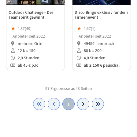
Outdoor Challenge - Der
Disco Bingo exklusiv für dein
Teamspirit gewinnt!
Firmenevent
★
4,87(
49
)
★
4,67(
1
)
Anbieter seit 2022
Anbieter seit 2022
mehrere Orte
49459 Lembruch
12 bis 150
80 bis 200
2,0 Stunden
4,0 Stunden
ab
45 €
p.P.
ab
2.150 €
pauschal
97 Ergebnisse auf 3 Seiten
1