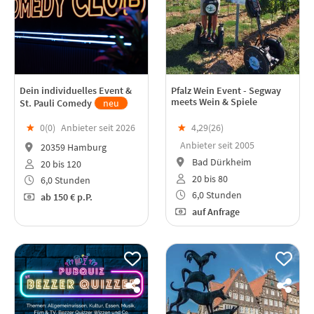
Dein individuelles Event &
Pfalz Wein Event - Segway
meets Wein & Spiele
St. Pauli Comedy
neu
★
0(
0
)
Anbieter seit 2026
★
4,29(
26
)
Anbieter seit 2005
20359 Hamburg
Bad Dürkheim
20 bis 120
20 bis 80
6,0 Stunden
6,0 Stunden
ab
150 €
p.P.
auf Anfrage