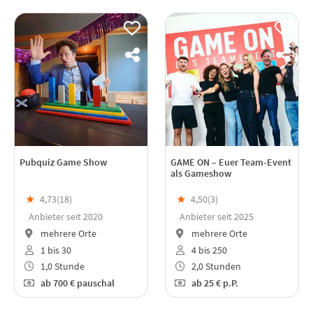
Pubquiz Game Show
GAME ON – Euer Team-Event
als Gameshow
★
4,73(
18
)
★
4,50(
3
)
Anbieter seit 2020
Anbieter seit 2025
mehrere Orte
mehrere Orte
1 bis 30
4 bis 250
1,0 Stunde
2,0 Stunden
ab
700 €
pauschal
ab
25 €
p.P.