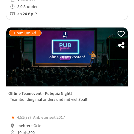
3,0 Stunden
ab
24 €
p.P.
ohne Zusatzkosten!
Offline Teamevent - Pubquiz Night!
Teambuilding mal anders und mit viel Spaß!
★
4,51(
87
)
Anbieter seit 2017
mehrere Orte
10 bis 500