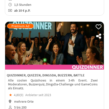
1,5 Stunden
ab
10 €
p.P.
QUIZDINNER, QUIZZEN, DINGSDA, BUZZERN, BATTLE
Alle coolen Quizshows in einem 3-4h Event. Zwei
Moderatoren, Buzzerquiz, DingsDa-Challenge und GameCoins
als Einsatz.
★
4,80(
9
)
Anbieter seit 2023
mehrere Orte
5 bis 200