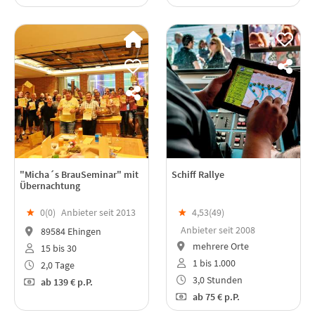
"Micha´s BrauSeminar" mit
Schiff Rallye
Übernachtung
★
0(
0
)
Anbieter seit 2013
★
4,53(
49
)
Anbieter seit 2008
89584 Ehingen
mehrere Orte
15 bis 30
1 bis 1.000
2,0 Tage
3,0 Stunden
ab
139 €
p.P.
ab
75 €
p.P.