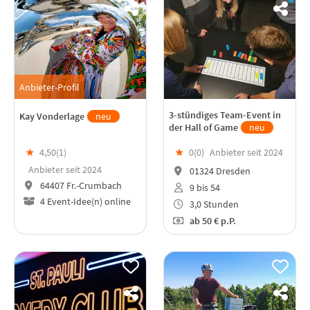
Anbieter-Profil
3-stündiges Team-Event in
Kay Vonderlage
neu
der Hall of Game
neu
★
4,50(
1
)
★
0(
0
)
Anbieter seit 2024
Anbieter seit 2024
01324 Dresden
64407 Fr.-Crumbach
9 bis 54
4 Event-Idee(n) online
3,0 Stunden
ab
50 €
p.P.