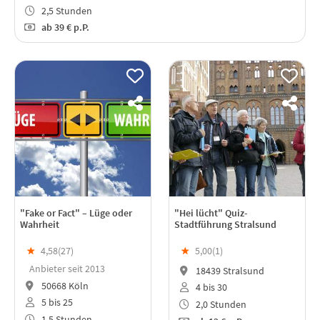
2,5 Stunden
ab
39 €
p.P.
"Fake or Fact" – Lüge oder
"Hei lücht" Quiz-
Wahrheit
Stadtführung Stralsund
★
4,58(
27
)
★
5,00(
1
)
Anbieter seit 2013
18439 Stralsund
50668 Köln
4 bis 30
5 bis 25
2,0 Stunden
1,5 Stunden