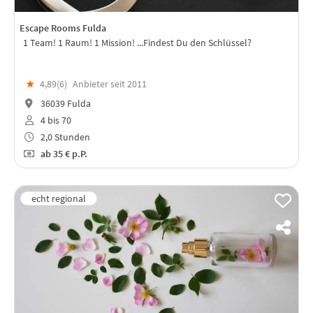
Escape Rooms Fulda
1 Team! 1 Raum! 1 Mission! ...Findest Du den Schlüssel?
★
4,89(
6
)
Anbieter seit 2011
36039 Fulda
4 bis 70
2,0 Stunden
ab
35 €
p.P.