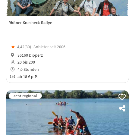
Rhöner Knesheck-Rallye
★
4,42(
30
)
Anbieter seit 2006
36160 Dipperz
20 bis 200
4,0 Stunden
ab
18 €
p.P.