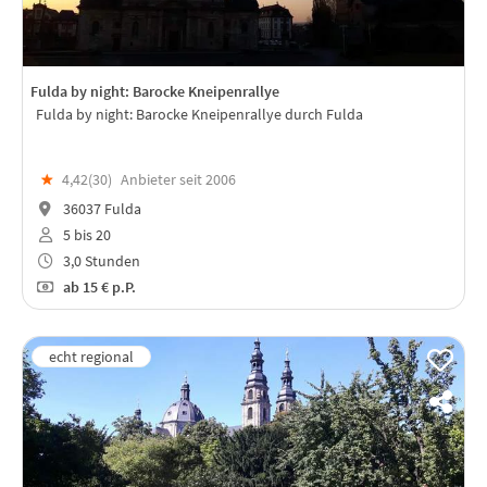
Fulda by night: Barocke Kneipenrallye
Fulda by night: Barocke Kneipenrallye durch Fulda
★
4,42(
30
)
Anbieter seit 2006
36037 Fulda
5 bis 20
3,0 Stunden
ab
15 €
p.P.