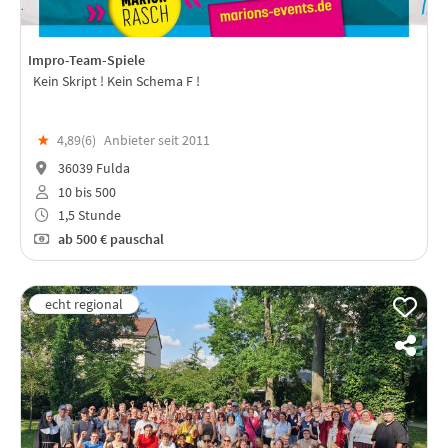
Impro-Team-Spiele
Kein Skript ! Kein Schema F !
★
4,89(
6
)
Anbieter seit 2011
36039 Fulda
10 bis 500
1,5 Stunde
ab
500 €
pauschal