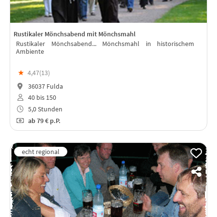
Rustikaler Mönchsabend mit Mönchsmahl
Rustikaler Mönchsabend... Mönchsmahl in historischem
Ambiente
★
4,47(
13
)
36037 Fulda
40 bis 150
5,0 Stunden
ab
79 €
p.P.