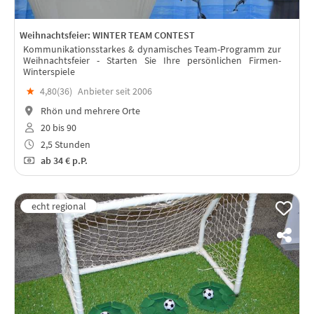
Weihnachtsfeier: WINTER TEAM CONTEST
Kommunikationsstarkes & dynamisches Team-Programm zur
Weihnachtsfeier - Starten Sie Ihre persönlichen Firmen-
Winterspiele
★
4,80(
36
)
Anbieter seit 2006
Rhön und mehrere Orte
20 bis 90
2,5 Stunden
ab
34 €
p.P.