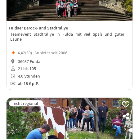
Fuldaer Barock- und Stadtrallye
Teamevent Stadtrallye in Fulda mit viel Spaß und guter
Laune
★
4,42(
30
)
Anbieter seit 2006
36037 Fulda
21 bis 105
4,0 Stunden
ab
18 €
p.P.