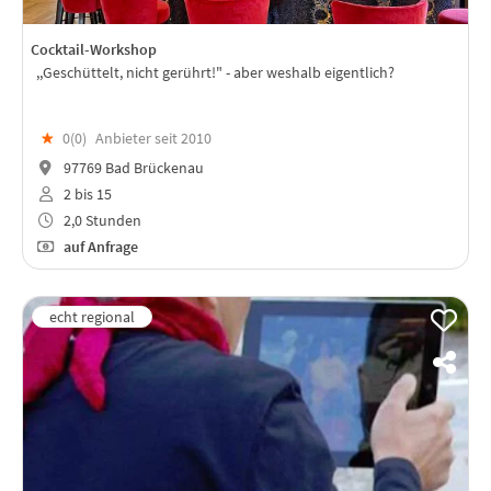
Cocktail-Workshop
,,Geschüttelt, nicht gerührt!" - aber weshalb eigentlich?
★
0(
0
)
Anbieter seit 2010
97769 Bad Brückenau
2 bis 15
2,0 Stunden
auf Anfrage