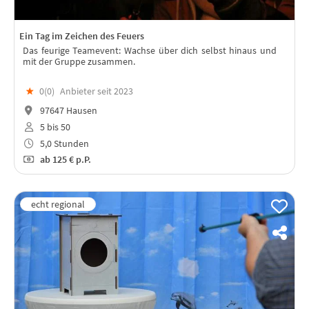
Ein Tag im Zeichen des Feuers
Das feurige Teamevent: Wachse über dich selbst hinaus und
mit der Gruppe zusammen.
★
0(
0
)
Anbieter seit 2023
97647 Hausen
5 bis 50
5,0 Stunden
ab
125 €
p.P.