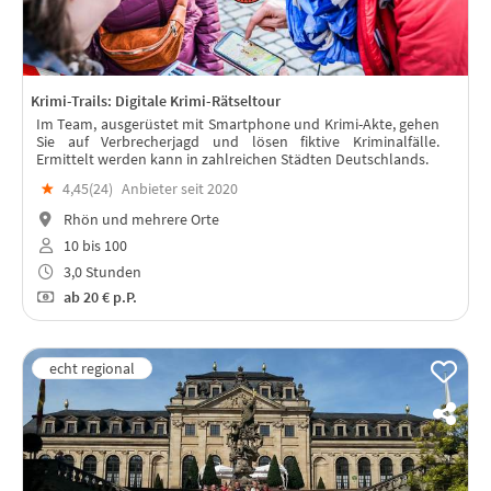
Krimi-Trails: Digitale Krimi-Rätseltour
Im Team, ausgerüstet mit Smartphone und Krimi-Akte, gehen
Sie auf Verbrecherjagd und lösen fiktive Kriminalfälle.
Ermittelt werden kann in zahlreichen Städten Deutschlands.
★
4,45(
24
)
Anbieter seit 2020
Rhön und mehrere Orte
10 bis 100
3,0 Stunden
ab
20 €
p.P.