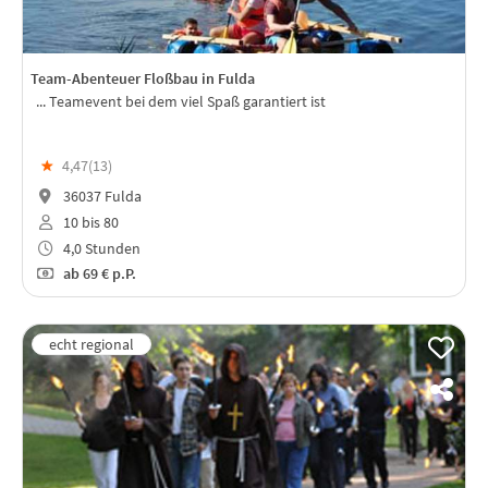
Team-Abenteuer Floßbau in Fulda
... Teamevent bei dem viel Spaß garantiert ist
★
4,47(
13
)
36037 Fulda
10 bis 80
4,0 Stunden
ab
69 €
p.P.