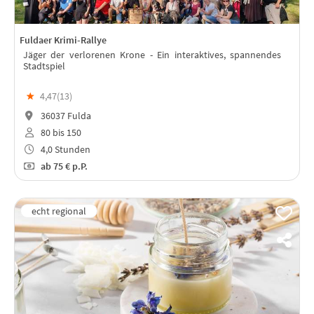
Fuldaer Krimi-Rallye
Jäger der verlorenen Krone - Ein interaktives, spannendes
Stadtspiel
★
4,47(
13
)
36037 Fulda
80 bis 150
4,0 Stunden
ab
75 €
p.P.