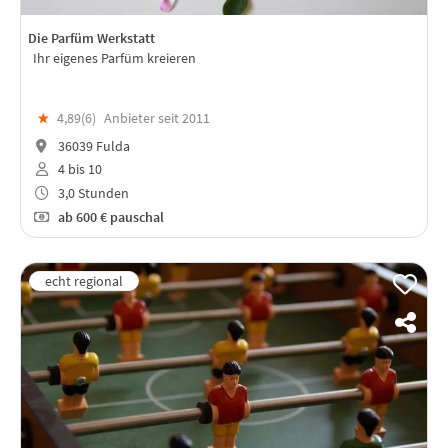
Die Parfüm Werkstatt
Ihr eigenes Parfüm kreieren
★
4,89(
6
)
Anbieter seit 2011
36039 Fulda
4 bis 10
3,0 Stunden
ab
600 €
pauschal