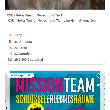
CSR – Gutes Tun für Mensch und Tier!
CSR – Gutes Tun für Mensch und Tier! ... im Heimattiergarten
★
4,47(
13
)
36037 Fulda
20 bis 60
8,0 Stunden
ab
5.500 €
pauschal