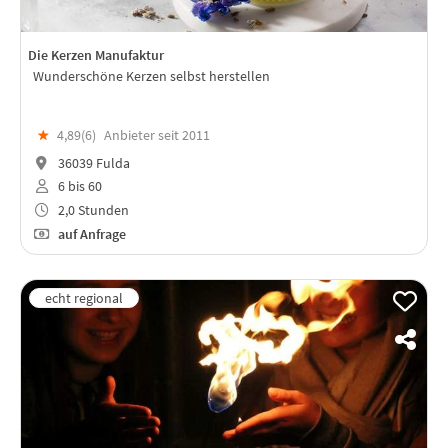
Die Kerzen Manufaktur
Wunderschöne Kerzen selbst herstellen
★
4,89(
6
)
Anbieter seit 2011
36039 Fulda
6 bis 60
2,0 Stunden
auf Anfrage