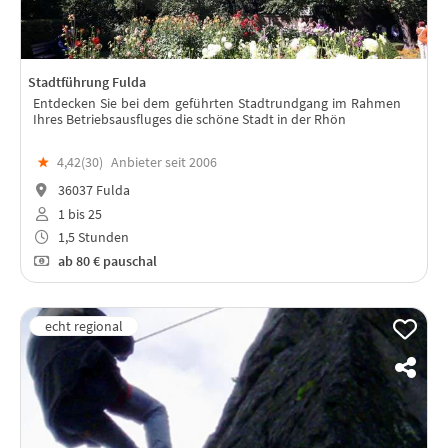
Stadtführung Fulda
Entdecken Sie bei dem geführten Stadtrundgang im Rahmen
Ihres Betriebsausfluges die schöne Stadt in der Rhön
★
4,42(
30
)
Anbieter seit 2006
36037 Fulda
1 bis 25
1,5 Stunden
ab
80 €
pauschal