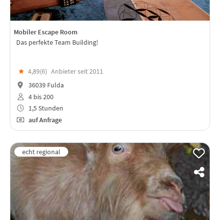
Mobiler Escape Room
Das perfekte Team Building!
★
4,89(
6
)
Anbieter seit 2011
36039 Fulda
4 bis 200
1,5 Stunden
auf Anfrage