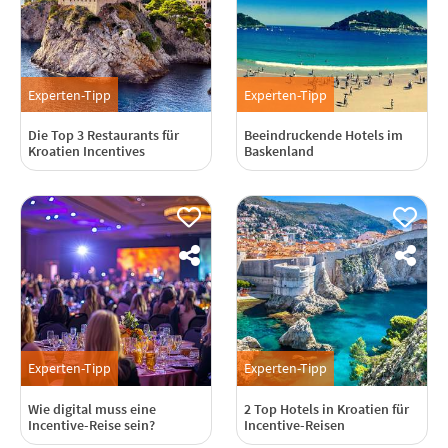
Experten-Tipp
Experten-Tipp
Die Top 3 Restaurants für
Beeindruckende Hotels im
Kroatien Incentives
Baskenland
Experten-Tipp
Experten-Tipp
Wie digital muss eine
2 Top Hotels in Kroatien für
Incentive-Reise sein?
Incentive-Reisen