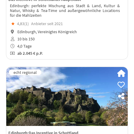
Edinburgh: perfekte Mischung aus Stadt & Land, Kultur &
Natur, Whisky & Tea-Time und außergewöhnliche Locations
für die Mahlzeiten
★
4,83(
1
)
Anbieter seit 2021
Edinburgh, Vereinigtes Königreich
10 bis 150
4,0 Tage
ab
2.045 €
p.P.
Edinburgh:Das Incentive in Schottland