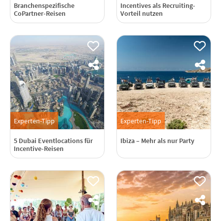
Branchenspezifische
Incentives als Recruiting-
CoPartner-Reisen
Vorteil nutzen
Experten-Tipp
Experten-Tipp
5 Dubai Eventlocations für
Ibiza – Mehr als nur Party
Incentive-Reisen