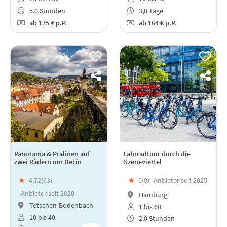
5,0 Stunden
3,0 Tage
ab
175 €
p.P.
ab
164 €
p.P.
Panorama & Pralinen auf
Fahrradtour durch die
zwei Rädern um Decín
Szeneviertel
★
4,72(
63
)
★
0(
0
)
Anbieter seit 2025
Anbieter seit 2020
Hamburg
Tetschen-Bodenbach
1 bis 60
10 bis 40
2,0 Stunden