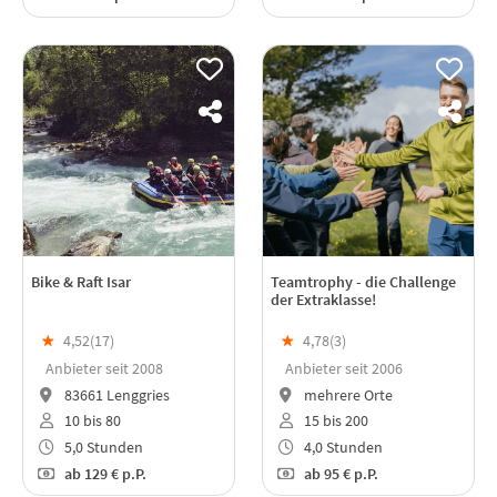
Bike & Raft Isar
Teamtrophy - die Challenge
der Extraklasse!
★
4,52(
17
)
★
4,78(
3
)
Anbieter seit 2008
Anbieter seit 2006
83661 Lenggries
mehrere Orte
10 bis 80
15 bis 200
5,0 Stunden
4,0 Stunden
ab
129 €
p.P.
ab
95 €
p.P.