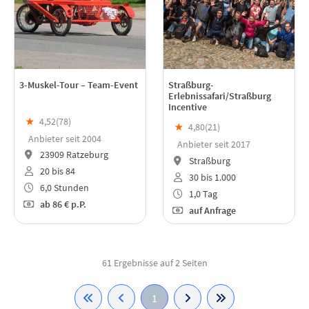
3-Muskel-Tour – Team-Event
Straßburg-
Erlebnissafari/Straßburg
Incentive
★
4,52(
78
)
★
4,80(
21
)
Anbieter seit 2004
Anbieter seit 2017
23909 Ratzeburg
Straßburg
20 bis 84
30 bis 1.000
6,0 Stunden
1,0 Tag
ab
86 €
p.P.
auf Anfrage
61 Ergebnisse auf 2 Seiten
1