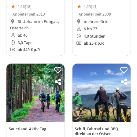
★
4,66(
18
)
★
4,55(
14
)
Anbieter seit 2013
Anbieter seit 2008
St. Johann im Pongau,
mehrere Orte
Österreich
6 bis 77
ab 40
4,0 Stunden
3,0 Tage
ab
25 €
p.P.
ab
449 €
p.P.
Sauerland-Aktiv-Tag
Schiff, Fahrrad und BBQ
direkt an der Ostsee