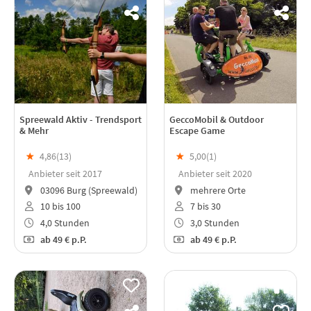
Spreewald Aktiv - Trendsport
GeccoMobil & Outdoor
& Mehr
Escape Game
★
4,86(
13
)
★
5,00(
1
)
Anbieter seit 2017
Anbieter seit 2020
03096 Burg (Spreewald)
mehrere Orte
10 bis 100
7 bis 30
4,0 Stunden
3,0 Stunden
ab
49 €
p.P.
ab
49 €
p.P.