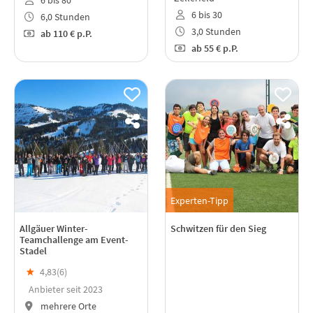
6 bis 80
6 bis 30
6,0 Stunden
3,0 Stunden
ab
110 €
p.P.
ab
55 €
p.P.
Experten-Tipp
Allgäuer Winter-
Schwitzen für den Sieg
Teamchallenge am Event-
Stadel
★
4,83(
6
)
Anbieter seit 2023
mehrere Orte