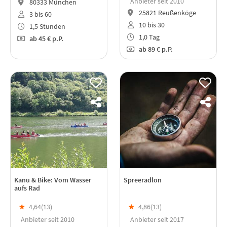
Anbieter seit 2010
80333 München
25821 Reußenköge
3 bis 60
10 bis 30
1,5 Stunden
1,0 Tag
ab
45 €
p.P.
ab
89 €
p.P.
Kanu & Bike: Vom Wasser
Spreeradlon
aufs Rad
★
4,64(
13
)
★
4,86(
13
)
Anbieter seit 2010
Anbieter seit 2017