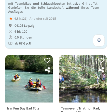
mit Teambikes und Schlauchbooten inklusive Grillbuffet -
Genießen Sie die tolle Landschaft während Ihres Team-
Ausfluges
★
4,84(
121
)
Anbieter seit 2015
04105 Leipzig
6 bis 120
6,0 Stunden
ab
67 €
p.P.
Isar Fun Day Bad Tölz
Teamevent Triathlon Rad,