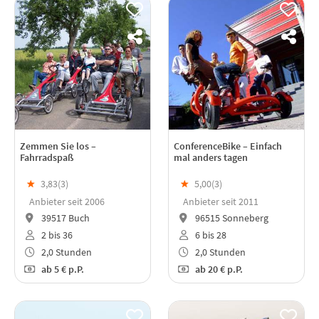
Zemmen Sie los –
ConferenceBike – Einfach
Fahrradspaß
mal anders tagen
★
3,83(
3
)
★
5,00(
3
)
Anbieter seit 2006
Anbieter seit 2011
39517 Buch
96515 Sonneberg
2 bis 36
6 bis 28
2,0 Stunden
2,0 Stunden
ab
5 €
p.P.
ab
20 €
p.P.