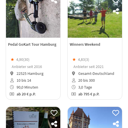
Pedal GoKart Tour Hamburg
Winners Weekend
★
4,90(
30
)
★
4,83(
3
)
Anbieter seit 2016
Anbieter seit 2021
22525 Hamburg
Gesamt-Deutschland
10 bis 14
20 bis 300
90,0 Minuten
3,0 Tage
ab
20 €
p.P.
ab
795 €
p.P.