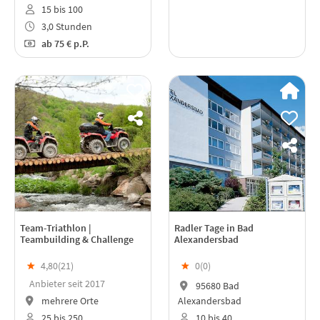
15 bis 100
3,0 Stunden
ab
75 €
p.P.
Team-Triathlon |
Radler Tage in Bad
Teambuilding & Challenge
Alexandersbad
★
4,80(
21
)
★
0(
0
)
Anbieter seit 2017
95680 Bad
mehrere Orte
Alexandersbad
25 bis 250
10 bis 40