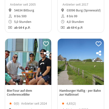
Anbieter seit 2005
Anbieter seit 2017
54634 Bitburg
03096 Burg (Spreewald)
8 bis 500
8 bis 99
5,0 Stunden
4,0 Stunden
ab
64 €
p.P.
ab
69 €
p.P.
BierTour auf dem
Hamburger Hallig - per Bahn
ConferenceBike
zur Halbinsel
★
0(
0
)
Anbieter seit 2024
★
4,83(
2
)