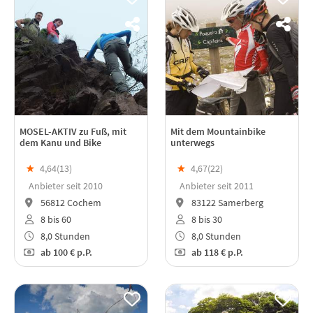
MOSEL-AKTIV zu Fuß, mit
Mit dem Mountainbike
dem Kanu und Bike
unterwegs
★
4,64(
13
)
★
4,67(
22
)
Anbieter seit 2010
Anbieter seit 2011
56812 Cochem
83122 Samerberg
8 bis 60
8 bis 30
8,0 Stunden
8,0 Stunden
ab
100 €
p.P.
ab
118 €
p.P.