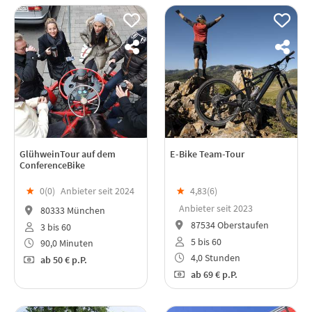
GlühweinTour auf dem
E-Bike Team-Tour
ConferenceBike
★
0(
0
)
Anbieter seit 2024
★
4,83(
6
)
Anbieter seit 2023
80333 München
87534 Oberstaufen
3 bis 60
5 bis 60
90,0 Minuten
4,0 Stunden
ab
50 €
p.P.
ab
69 €
p.P.