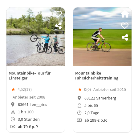
Mountainbike-Tour für
Mountainbike
Einsteiger
Fahrsicherheitstraining
★
4,52(
17
)
★
0(
0
)
Anbieter seit 2015
Anbieter seit 2008
83122 Samerberg
83661 Lenggries
5 bis 65
1 bis 100
2,0 Tage
3,0 Stunden
ab
199 €
p.P.
ab
79 €
p.P.