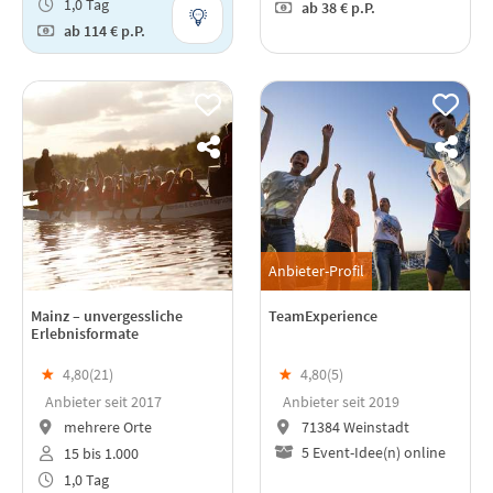
1,0 Tag
ab
38 €
p.P.
ab
114 €
p.P.
Anbieter-Profil
Mainz – unvergessliche
TeamExperience
Erlebnisformate
★
4,80(
21
)
★
4,80(
5
)
Anbieter seit 2017
Anbieter seit 2019
mehrere Orte
71384 Weinstadt
5 Event-Idee(n) online
15 bis 1.000
1,0 Tag