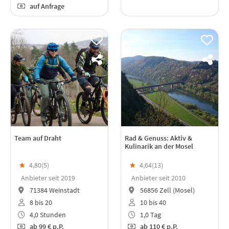
auf Anfrage
Team auf Draht
Rad & Genuss: Aktiv &
Kulinarik an der Mosel
★
4,80(
5
)
★
4,64(
13
)
Anbieter seit 2019
Anbieter seit 2010
71384 Weinstadt
56856 Zell (Mosel)
8 bis 20
10 bis 40
4,0 Stunden
1,0 Tag
ab
99 €
p.P.
ab
110 €
p.P.