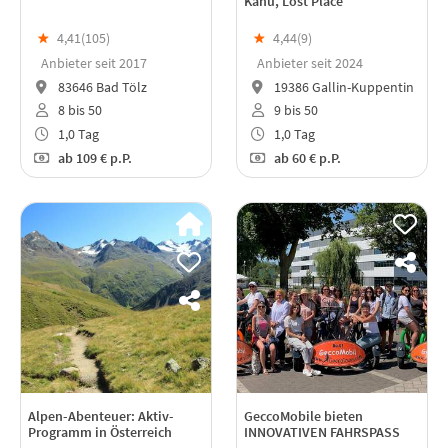
Kanu, Lost Place
★
4,41(
105
)
★
4,44(
9
)
Anbieter seit 2017
Anbieter seit 2024
83646 Bad Tölz
19386 Gallin-Kuppentin
8 bis 50
9 bis 50
1,0 Tag
1,0 Tag
ab
109 €
p.P.
ab
60 €
p.P.
Alpen-Abenteuer: Aktiv-
GeccoMobile bieten
Programm in Österreich
INNOVATIVEN FAHRSPASS