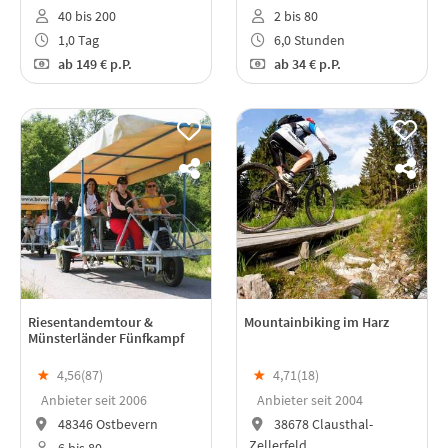
40 bis 200
2 bis 80
1,0 Tag
6,0 Stunden
ab
149 €
p.P.
ab
34 €
p.P.
Riesentandemtour &
Mountainbiking im Harz
Münsterländer Fünfkampf
★
4,56(
87
)
★
4,71(
18
)
Anbieter seit 2006
Anbieter seit 2004
48346 Ostbevern
38678 Clausthal-
Zellerfeld