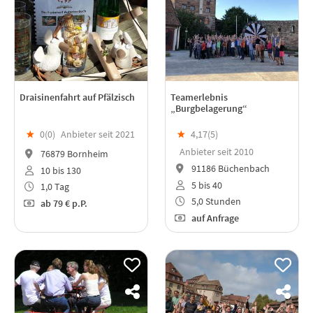
Draisinenfahrt auf Pfälzisch
Teamerlebnis
„Burgbelagerung“
★
0(
0
)
Anbieter seit 2021
★
4,17(
5
)
Anbieter seit 2010
76879 Bornheim
91186 Büchenbach
10 bis 130
5 bis 40
1,0 Tag
5,0 Stunden
ab
79 €
p.P.
auf Anfrage