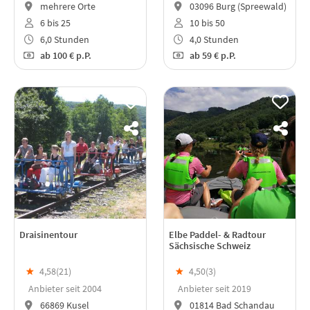
mehrere Orte
03096 Burg (Spreewald)
6 bis 25
10 bis 50
6,0 Stunden
4,0 Stunden
ab
100 €
p.P.
ab
59 €
p.P.
Draisinentour
Elbe Paddel- & Radtour
Sächsische Schweiz
★
4,58(
21
)
★
4,50(
3
)
Anbieter seit 2004
Anbieter seit 2019
66869 Kusel
01814 Bad Schandau