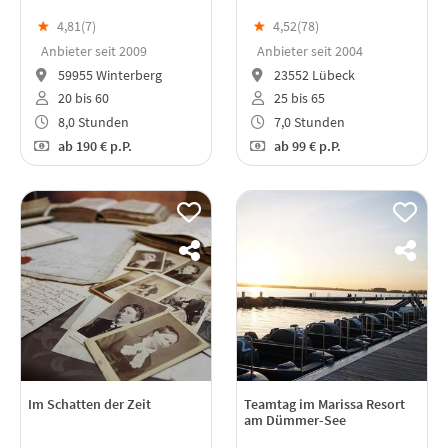
★
4,81(
7
)
★
4,52(
78
)
Anbieter seit 2009
Anbieter seit 2004
59955 Winterberg
23552 Lübeck
20 bis 60
25 bis 65
8,0 Stunden
7,0 Stunden
ab
190 €
p.P.
ab
99 €
p.P.
Im Schatten der Zeit
Teamtag im Marissa Resort
am Dümmer-See