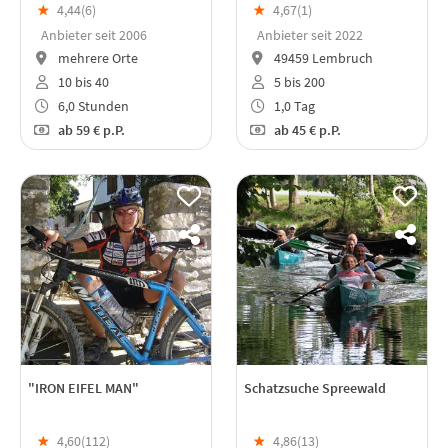
★
4,44(
6
)
★
4,67(
1
)
Anbieter seit 2006
Anbieter seit 2022
mehrere Orte
49459 Lembruch
10 bis 40
5 bis 200
6,0 Stunden
1,0 Tag
ab
59 €
p.P.
ab
45 €
p.P.
"IRON EIFEL MAN"
Schatzsuche Spreewald
★
4,60(
112
)
★
4,86(
13
)