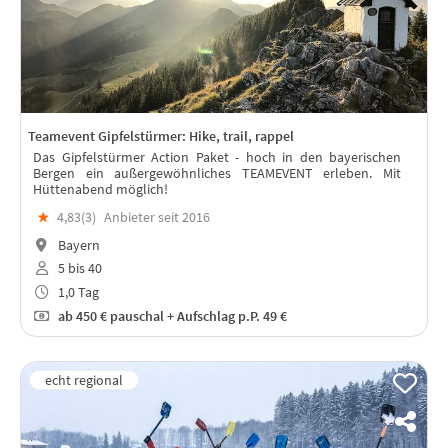
Teamevent Gipfelstürmer: Hike, trail, rappel
Das Gipfelstürmer Action Paket - hoch in den bayerischen
Bergen ein außergewöhnliches TEAMEVENT erleben. Mit
Hüttenabend möglich!
★
4,83(
3
)
Anbieter seit 2016
Bayern
5 bis 40
1,0 Tag
ab
450 €
pauschal + Aufschlag p.P. 49 €