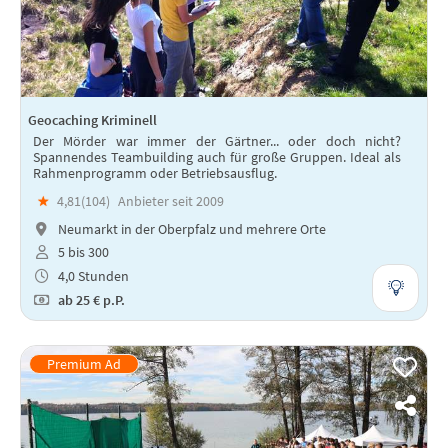
Geocaching Kriminell
Der Mörder war immer der Gärtner... oder doch nicht?
Spannendes Teambuilding auch für große Gruppen. Ideal als
Rahmenprogramm oder Betriebsausflug.
★
4,81(
104
)
Anbieter seit 2009
Neumarkt in der Oberpfalz und mehrere Orte
5 bis 300
4,0 Stunden
ab
25 €
p.P.