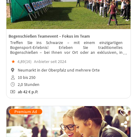
Bogenschießen Teamevent – Fokus im Team
Treffen Sie ins Schwarze – mit einem einzigartigen
Bogensport-Erlebnis! Erleben Sie traditionelles
Bogenschießen – bei Ihnen vor Ort oder an exklusiven, in
München, Starnberger See, Ammersee, Augsburg, Ulm u.v.m.
★
4,89(
16
)
Anbieter seit 2024
Neumarkt in der Oberpfalz und mehrere Orte
10 bis 250
2,0 Stunden
ab
42 €
p.P.