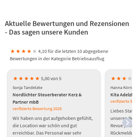
Aktuelle Bewertungen und Rezensionen
- Das sagen unsere Kunden
★
★
★
★
★
4,10 für die letzten 10 abgegebene
Bewertungen in der Kategorie Betriebsausflug
★
★
★
★
★
5,00 von 5
★
★
★
★
Sonja Tandetzke
Hanna Körner
Nordlichter Steuerberater Kerz &
Kita Adelzh
verifizierte B
Partner mbB
verifizierte Bewertung
2026
Liebes Statt
Wir haben uns gut aufgehoben gefühlt,
unseren Bet
die Location war schön und gut
Revue passie
erreichbar. Das Personal war sehr
Rückmeldunge