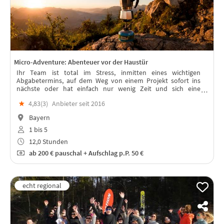
Micro-Adventure: Abenteuer vor der Haustür
Ihr Team ist total im Stress, inmitten eines wichtigen
Abgabetermins, auf dem Weg von einem Projekt sofort ins
nächste oder hat einfach nur wenig Zeit und sich eine
Abwechslung verdient. Dann rein mit Euch ins Micro-
★
4,83(
3
)
Anbieter seit 2016
Adventure in Bayern!
Bayern
1 bis 5
12,0 Stunden
ab
200 €
pauschal + Aufschlag p.P. 50 €