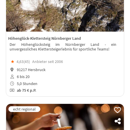
Höhenglück-Klettersteig Nürnberger Land
Der Höhenglücksteig im Nürnberger Land - ein
unvergessliches Klettersteigerlebnis für sportliche Teams!
★
4,63(
45
)
Anbieter seit 2006
91217 Hersbruck
6 bis 20
5,0 Stunden
ab
75 €
p.P.