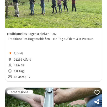
Traditionelles Bogenschießen – 3D
Traditionelles Bogenschießen – ein Tag auf dem 3-D-Parcour
★
4,79(
4
)
91236 Alfeld
4 bis 32
1,0 Tag
ab
38 €
p.P.