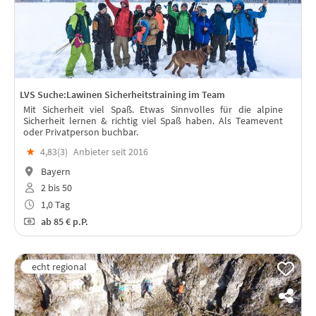
LVS Suche:Lawinen Sicherheitstraining im Team
Mit Sicherheit viel Spaß. Etwas Sinnvolles für die alpine
Sicherheit lernen & richtig viel Spaß haben. Als Teamevent
oder Privatperson buchbar.
★
4,83(
3
)
Anbieter seit 2016
Bayern
2 bis 50
1,0 Tag
ab
85 €
p.P.