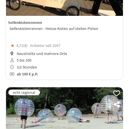
Seifenkistenrennen
Seifenkistenrennen - Heisse Kisten auf steilen Pisten
★
4,73(
8
)
Anbieter seit 2007
Neustrelitz und mehrere Orte
5 bis 100
3,0 Stunden
ab
100 €
p.P.