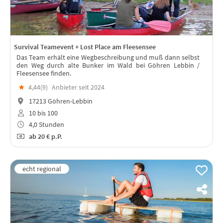
Survival Teamevent + Lost Place am Fleesensee
Das Team erhält eine Wegbeschreibung und muß dann selbst
den Weg durch alte Bunker im Wald bei Göhren Lebbin /
Fleesensee finden.
★
4,44(
9
)
Anbieter seit 2024
17213 Göhren-Lebbin
10 bis 100
4,0 Stunden
ab
20 €
p.P.