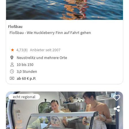
Floßbau
Floßbau - Wie Huckleberry Finn auf Fahrt gehen
★
4,73(
8
)
Anbieter seit 2007
Neustrelitz und mehrere Orte
10 bis 150
3,0 Stunden
ab
60 €
p.P.