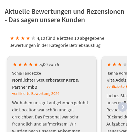
Aktuelle Bewertungen und Rezensionen
- Das sagen unsere Kunden
★
★
★
★
★
4,10 für die letzten 10 abgegebene
Bewertungen in der Kategorie Betriebsausflug
★
★
★
★
★
5,00 von 5
★
★
★
★
Sonja Tandetzke
Hanna Körner
Nordlichter Steuerberater Kerz &
Kita Adelzh
verifizierte B
Partner mbB
verifizierte Bewertung
2026
Liebes Statt
Wir haben uns gut aufgehoben gefühlt,
unseren Bet
die Location war schön und gut
Revue passie
erreichbar. Das Personal war sehr
Rückmeldunge
freundlich und aufmerksam. Wir
Aufgabenstel
wurden nach unserem Ankommen
Dauer war s