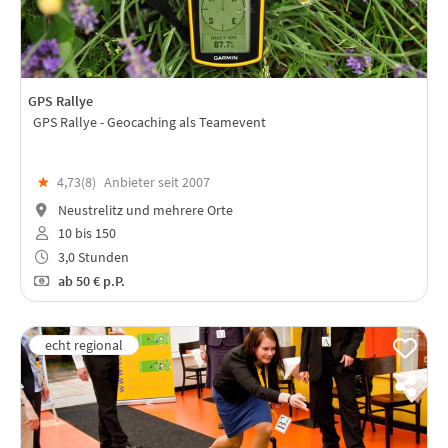
GPS Rallye
GPS Rallye - Geocaching als Teamevent
★
4,73(
8
)
Anbieter seit 2007
Neustrelitz und mehrere Orte
10 bis 150
3,0 Stunden
ab
50 €
p.P.