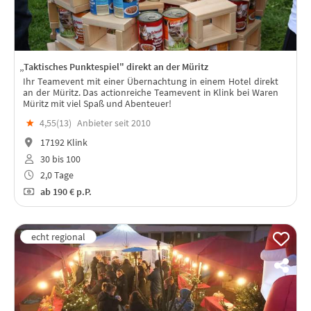
„Taktisches Punktespiel" direkt an der Müritz
Ihr Teamevent mit einer Übernachtung in einem Hotel direkt
an der Müritz. Das actionreiche Teamevent in Klink bei Waren
Müritz mit viel Spaß und Abenteuer!
★
4,55(
13
)
Anbieter seit 2010
17192 Klink
30 bis 100
2,0 Tage
ab
190 €
p.P.