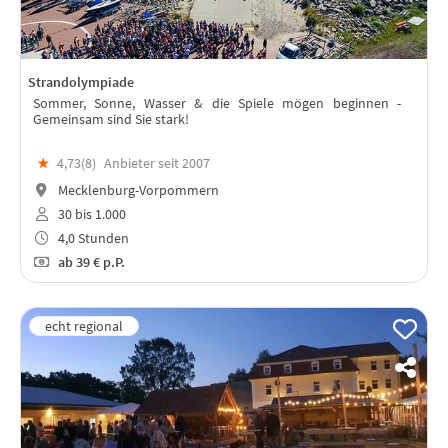
Strandolympiade
Sommer, Sonne, Wasser & die Spiele mögen beginnen -
Gemeinsam sind Sie stark!
★
4,73(
8
)
Anbieter seit 2007
Mecklenburg-Vorpommern
30 bis 1.000
4,0 Stunden
ab
39 €
p.P.