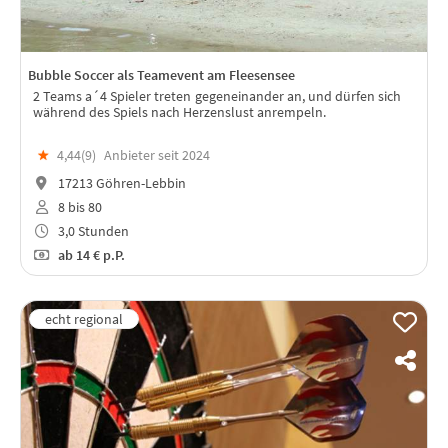
Bubble Soccer als Teamevent am Fleesensee
2 Teams a´4 Spieler treten gegeneinander an, und dürfen sich
während des Spiels nach Herzenslust anrempeln.
★
4,44(
9
)
Anbieter seit 2024
17213 Göhren-Lebbin
8 bis 80
3,0 Stunden
ab
14 €
p.P.