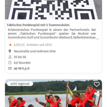
Taktisches Punktespiel mit 3 Teammodulen
Erlebnisreiches Punktespiel in einem der Partnerhotels. Bei
einem „Taktischen Punktespiel“ spielen Sie Module wie
Gummihuhn-Golf und Gummihuhn-Weitwurf, Seifenkistenbau
und -fahrt, Crossgolf Challenge oder Bürogolf, Action Car
★
4,55(
13
)
Anbieter seit 2010
Painting uvm.
Neustrelitz und mehrere Orte
35 bis 50
4,0 Stunden
ab
99 €
p.P.