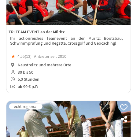
TRI TEAM EVENT an der Müritz
Ihr actionreiches Teamevent an der Müritz: Bootsbau,
Schwimmprüfung und Regatta, Crossgolf und Geocaching!
★
4,55(
13
)
Anbieter seit 2010
Neustrelitz und mehrere Orte
30 bis 50
5,0 Stunden
ab
99 €
p.P.