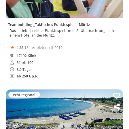
Teambuilding „Taktisches Punktespiel“- Müritz
Das erlebnisreiche Punktespiel mit 2 Übernachtungen in
einem Hotel an der Müritz.
★
4,55(
13
)
Anbieter seit 2010
17192 Klink
31 bis 100
3,0 Tage
ab
250 €
p.P.