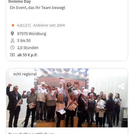
Domino Day
Ein Event, das Ihr Team bewegt
★
4,81(
27
)
Anbieter seit 2004
97070 Würzburg
5 bis 50
2,0 Stunden
ab
55 €
p.P.