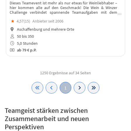
Dieses Teamevent ist mehr als nur etwas für Weinliebhaber –
hier kommen alle auf den Geschmack! Die Wein & Winzer
Challenge verbindet spannende Teamaufgaben mit dem
Charme der Weinkultur. Ein Tag voller Erlebnisse rund um das
★
4,57(
15
)
Anbieter seit 2006
Thema Wein.
Aschaffenburg und mehrere Orte
50 bis 350
5,0 Stunden
ab
79 €
p.P.
1250 Ergebnisse auf 34 Seiten
1
Teamgeist stärken zwischen
Zusammenarbeit und neuen
Perspektiven