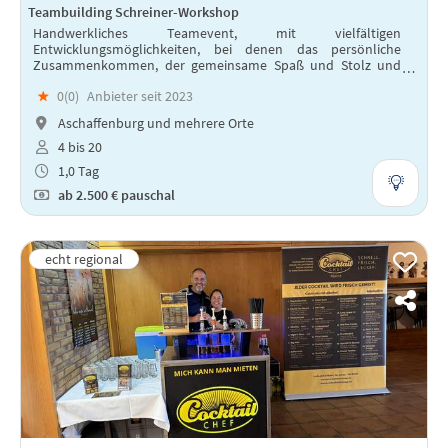
Teambuilding Schreiner-Workshop
Handwerkliches Teamevent, mit vielfältigen
Entwicklungsmöglichkeiten, bei denen das persönliche
Zusammenkommen, der gemeinsame Spaß und Stolz und
das Stärken des Teams im Vordergrund stehen.
★
0(
0
)
Anbieter seit 2023
Aschaffenburg und mehrere Orte
4 bis 20
1,0 Tag
ab
2.500 €
pauschal