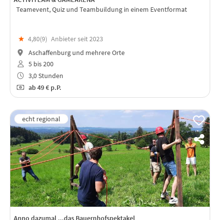
Teamevent, Quiz und Teambuildung in einem Eventformat
★
4,80(
9
)
Anbieter seit 2023
Aschaffenburg und mehrere Orte
5 bis 200
3,0 Stunden
ab
49 €
p.P.
Anno dazumal ...das Bauernhofspektakel