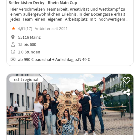
Seifenkisten Derby - Rhein Main Cup
Hier verschmelzen Teamarbeit, Kreativität und Wettkampf zu
einem außergewöhnlichen Erlebnis. In der Boxengasse erhält
jedes Team einen eigenen Arbeitsplatz mit hochwertigem
Seifenkisten-Bausatz und professionellem Werkzeug.
★
4,91(
17
)
Anbieter seit 2021
55116 Mainz
15 bis 600
2,0 Stunden
ab
990 €
pauschal + Aufschlag p.P. 49 €