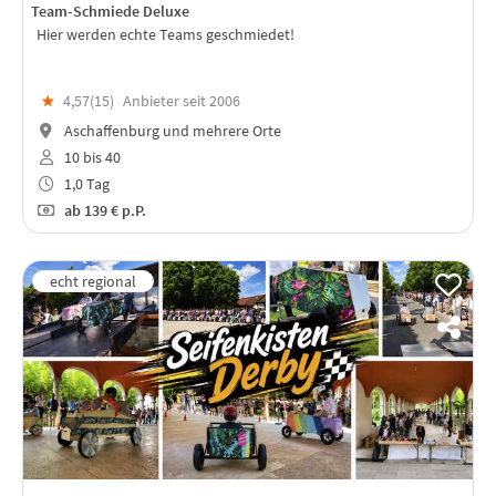
Team-Schmiede Deluxe
Hier werden echte Teams geschmiedet!
★
4,57(
15
)
Anbieter seit 2006
Aschaffenburg und mehrere Orte
10 bis 40
1,0 Tag
ab
139 €
p.P.