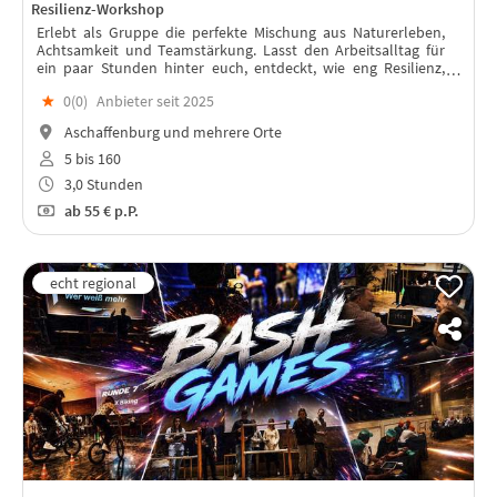
Resilienz-Workshop
Erlebt als Gruppe die perfekte Mischung aus Naturerleben,
Achtsamkeit und Teamstärkung. Lasst den Arbeitsalltag für
ein paar Stunden hinter euch, entdeckt, wie eng Resilienz,
Nachhaltigkeit und persönliches Wohlbefinden
★
0(
0
)
Anbieter seit 2025
zusammenhängen.
Aschaffenburg und mehrere Orte
5 bis 160
3,0 Stunden
ab
55 €
p.P.