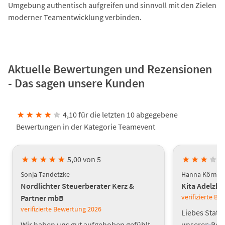
Umgebung authentisch aufgreifen und sinnvoll mit den Zielen
moderner Teamentwicklung verbinden.
Aktuelle Bewertungen und Rezensionen
- Das sagen unsere Kunden
★
★
★
★
★
4,10 für die letzten 10 abgegebene
Bewertungen in der Kategorie Teamevent
★
★
★
★
★
5,00 von 5
★
★
★
★
Sonja Tandetzke
Hanna Körner
Nordlichter Steuerberater Kerz &
Kita Adelzh
verifizierte B
Partner mbB
verifizierte Bewertung
2026
Liebes Statt
Wir haben uns gut aufgehoben gefühlt,
unseren Bet