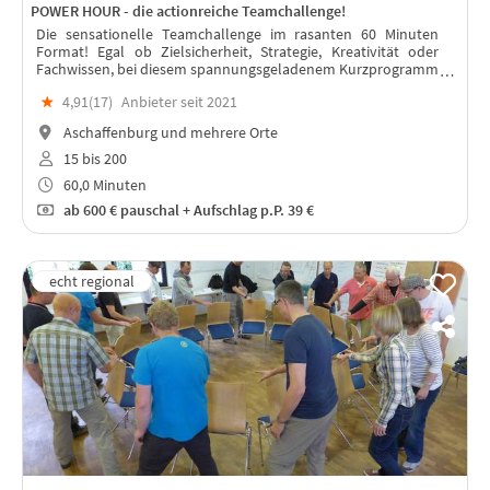
POWER HOUR - die actionreiche Teamchallenge!
Die sensationelle Teamchallenge im rasanten 60 Minuten
Format! Egal ob Zielsicherheit, Strategie, Kreativität oder
Fachwissen, bei diesem spannungsgeladenem Kurzprogramm
kommt das gesamte Team auf seine Kosten.
★
4,91(
17
)
Anbieter seit 2021
Aschaffenburg und mehrere Orte
15 bis 200
60,0 Minuten
ab
600 €
pauschal + Aufschlag p.P. 39 €