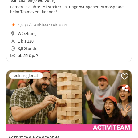
Teamchallenge Würzburg
Lernen Sie Ihre Mitstreiter in ungezwungener Atmosphäre
beim Teamevent kennen!
★
4,81(
27
)
Anbieter seit 2004
Würzburg
1 bis 120
3,0 Stunden
ab
55 €
p.P.
ACTIVITEAM & GAMEARENA