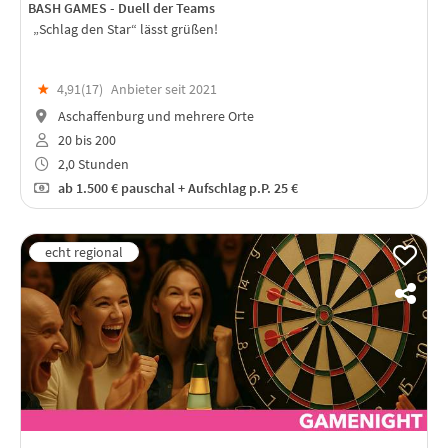
BASH GAMES - Duell der Teams
„Schlag den Star“ lässt grüßen!
★
4,91(
17
)
Anbieter seit 2021
Aschaffenburg und mehrere Orte
20 bis 200
2,0 Stunden
ab
1.500 €
pauschal + Aufschlag p.P. 25 €