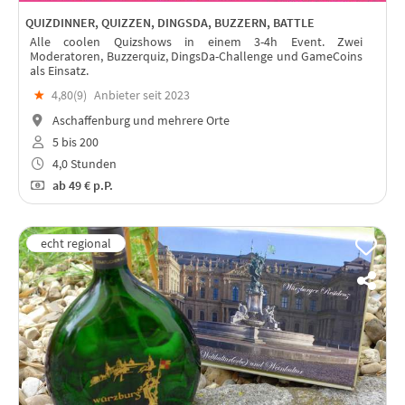
QUIZDINNER, QUIZZEN, DINGSDA, BUZZERN, BATTLE
Alle coolen Quizshows in einem 3-4h Event. Zwei
Moderatoren, Buzzerquiz, DingsDa-Challenge und GameCoins
als Einsatz.
★
4,80(
9
)
Anbieter seit 2023
Aschaffenburg und mehrere Orte
5 bis 200
4,0 Stunden
ab
49 €
p.P.