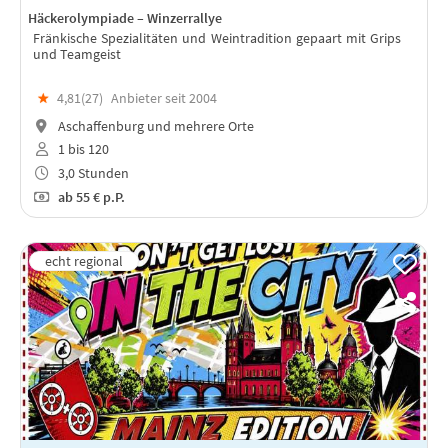
Häckerolympiade – Winzerrallye
Fränkische Spezialitäten und Weintradition gepaart mit Grips
und Teamgeist
★
4,81(
27
)
Anbieter seit 2004
Aschaffenburg und mehrere Orte
1 bis 120
3,0 Stunden
ab
55 €
p.P.