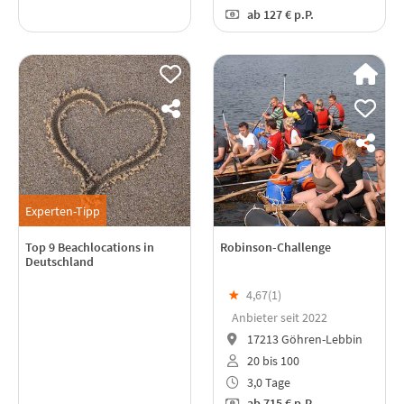
ab
127 €
p.P.
Experten-Tipp
Top 9 Beachlocations in
Robinson-Challenge
Deutschland
★
4,67(
1
)
Anbieter seit 2022
17213 Göhren-Lebbin
20 bis 100
3,0 Tage
ab
715 €
p.P.