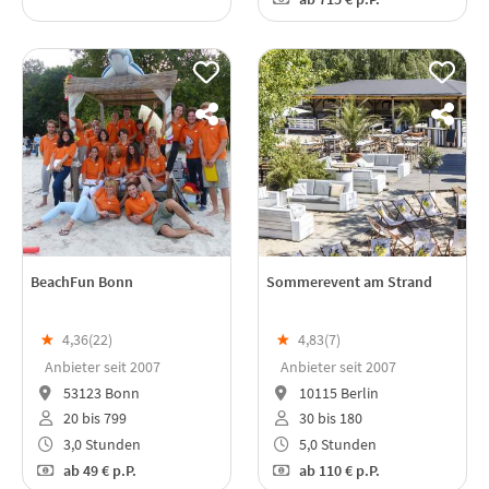
BeachFun Bonn
Sommerevent am Strand
★
4,36(
22
)
★
4,83(
7
)
Anbieter seit 2007
Anbieter seit 2007
53123 Bonn
10115 Berlin
20 bis 799
30 bis 180
3,0 Stunden
5,0 Stunden
ab
49 €
p.P.
ab
110 €
p.P.