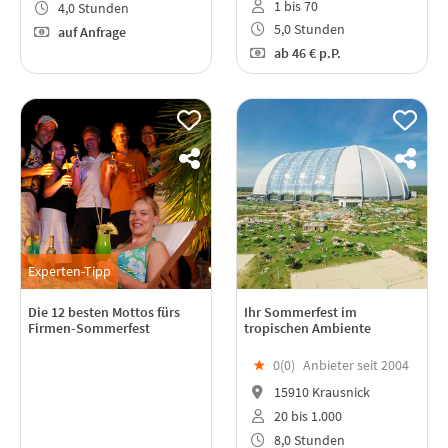
1 bis 70
4,0 Stunden
5,0 Stunden
auf Anfrage
ab
46 €
p.P.
Experten-Tipp
Die 12 besten Mottos fürs
Ihr Sommerfest im
Firmen-Sommerfest
tropischen Ambiente
★
0(
0
)
Anbieter seit 2004
15910 Krausnick
20 bis 1.000
8,0 Stunden