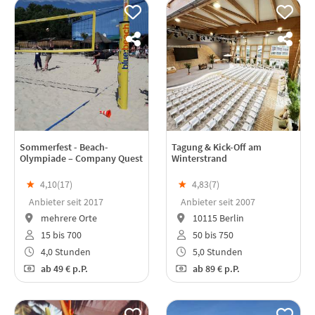
Sommerfest - Beach-
Tagung & Kick-Off am
Olympiade – Company Quest
Winterstrand
★
4,10(
17
)
★
4,83(
7
)
Anbieter seit 2017
Anbieter seit 2007
mehrere Orte
10115 Berlin
15 bis 700
50 bis 750
4,0 Stunden
5,0 Stunden
ab
49 €
p.P.
ab
89 €
p.P.