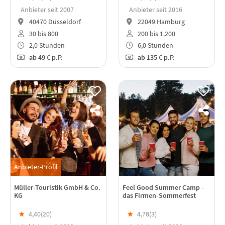
Anbieter seit 2007
Anbieter seit 2016
40470 Düsseldorf
22049 Hamburg
30 bis 800
200 bis 1.200
2,0 Stunden
6,0 Stunden
ab
49 €
p.P.
ab
135 €
p.P.
Anbieter-Profil
Müller-Touristik GmbH & Co.
Feel Good Summer Camp -
KG
das Firmen-Sommerfest
★
4,40(
20
)
★
4,78(
3
)