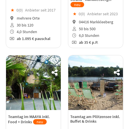
neu
★
0(
0
)
Anbieter seit 2017
★
0(
0
)
Anbieter seit 2023
mehrere Orte
04416 Markkleeberg
30 bis 120
50 bis 500
4,0 Stunden
6,0 Stunden
ab
1.095 €
pauschal
ab
35 €
p.P.
Teamtag im MAAYA inkl.
Teamtag am Plötzensee inkl.
Buffet & Drinks
Food + Drinks
neu