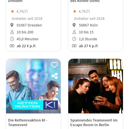
Dresden
des Kölner Doms
★
4,76(
7
)
★
4,76(
7
)
Anbieter seit 2018
Anbieter seit 2018
01067 Dresden
50667 Köln
10 bis 200
10 bis 15
45,0 Minuten
1,0 Stunde
ab
22 €
p.P.
ab
27 €
p.P.
Die Kettenreaktion KI -
Spannendes Teamevent im
Teamevent
Escape Room in Berlin