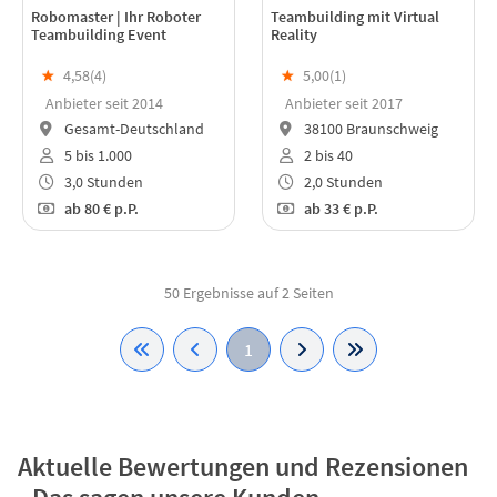
Robomaster | Ihr Roboter
Teambuilding mit Virtual
Teambuilding Event
Reality
★
4,58(
4
)
★
5,00(
1
)
Anbieter seit 2014
Anbieter seit 2017
Gesamt-Deutschland
38100 Braunschweig
5 bis 1.000
2 bis 40
3,0 Stunden
2,0 Stunden
ab
80 €
p.P.
ab
33 €
p.P.
50 Ergebnisse auf 2 Seiten
1
Aktuelle Bewertungen und Rezensionen