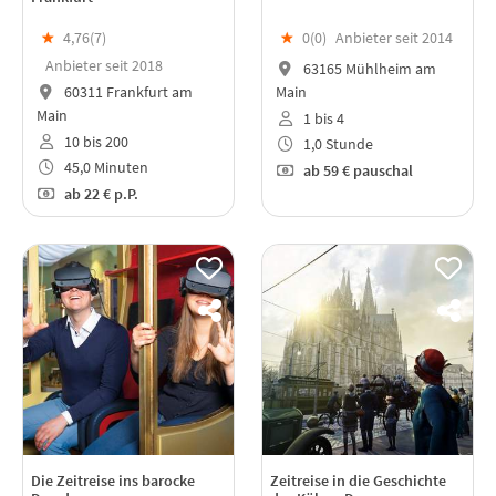
★
4,76(
7
)
★
0(
0
)
Anbieter seit 2014
Anbieter seit 2018
63165 Mühlheim am
60311 Frankfurt am
Main
Main
1 bis 4
10 bis 200
1,0 Stunde
45,0 Minuten
ab
59 €
pauschal
ab
22 €
p.P.
Die Zeitreise ins barocke
Zeitreise in die Geschichte