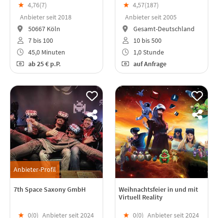
★
4,76(
7
)
★
4,57(
187
)
Anbieter seit 2018
Anbieter seit 2005
50667 Köln
Gesamt-Deutschland
7 bis 100
10 bis 500
45,0 Minuten
1,0 Stunde
ab
25 €
p.P.
auf Anfrage
Anbieter-Profil
7th Space Saxony GmbH
Weihnachtsfeier in und mit
Virtuell Reality
★
0(
0
)
Anbieter seit 2024
★
0(
0
)
Anbieter seit 2024