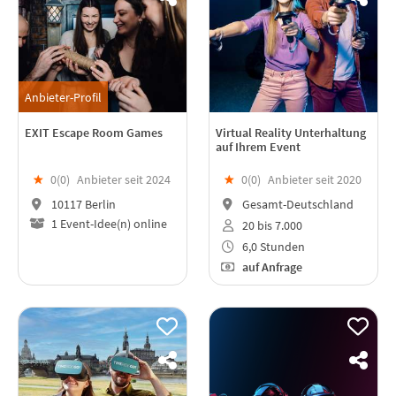
Anbieter-Profil
EXIT Escape Room Games
Virtual Reality Unterhaltung
auf Ihrem Event
★
0(
0
)
Anbieter seit 2024
★
0(
0
)
Anbieter seit 2020
10117 Berlin
Gesamt-Deutschland
1 Event-Idee(n) online
20 bis 7.000
6,0 Stunden
auf Anfrage