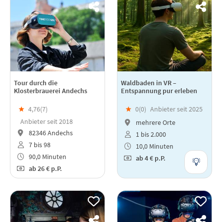
Tour durch die
Waldbaden in VR –
Klosterbrauerei Andechs
Entspannung pur erleben
★
4,76(
7
)
★
0(
0
)
Anbieter seit 2025
Anbieter seit 2018
mehrere Orte
82346 Andechs
1 bis 2.000
7 bis 98
10,0 Minuten
90,0 Minuten
ab
4 €
p.P.
ab
26 €
p.P.