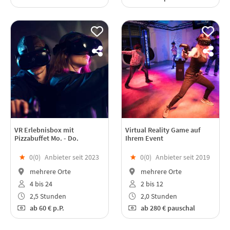
VR Erlebnisbox mit
Virtual Reality Game auf
Pizzabuffet Mo. - Do.
Ihrem Event
★
0(
0
)
Anbieter seit 2023
★
0(
0
)
Anbieter seit 2019
mehrere Orte
mehrere Orte
4 bis 24
2 bis 12
2,5 Stunden
2,0 Stunden
ab
60 €
p.P.
ab
280 €
pauschal