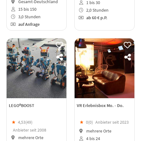
Gesamt-Deutschland
1 bis 30
15 bis 150
2,0 Stunden
3,0 Stunden
ab
60 €
p.P.
auf Anfrage
LEGO®BOOST
VR Erlebnisbox Mo. - Do.
★
4,53(
49
)
★
0(
0
)
Anbieter seit 2023
Anbieter seit 2008
mehrere Orte
mehrere Orte
4 bis 24