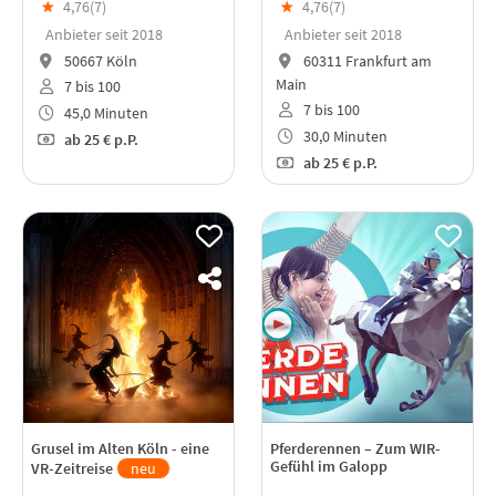
★
4,76(
7
)
★
4,76(
7
)
Anbieter seit 2018
Anbieter seit 2018
50667 Köln
60311 Frankfurt am
Main
7 bis 100
7 bis 100
45,0 Minuten
30,0 Minuten
ab
25 €
p.P.
ab
25 €
p.P.
Grusel im Alten Köln - eine
Pferderennen – Zum WIR-
Gefühl im Galopp
VR-Zeitreise
neu