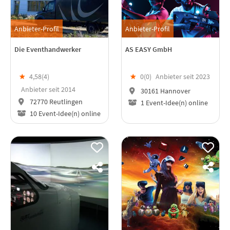
Anbieter-Profil
Anbieter-Profil
Die Eventhandwerker
AS EASY GmbH
★
4,58(
4
)
★
0(
0
)
Anbieter seit 2023
Anbieter seit 2014
30161 Hannover
72770 Reutlingen
1 Event-Idee(n) online
10 Event-Idee(n) online