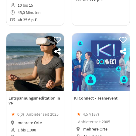
10 bis 15
45,0 Minuten
ab
25 €
p.P.
Entspannungsmeditation in
KI Connect - Teamevent
VR
★
0(
0
)
Anbieter seit 2025
★
4,57(
187
)
Anbieter seit 2005
mehrere Orte
mehrere Orte
1 bis 1.000