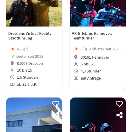
Dresdens Virtual-Reality
VR-Erlebnis Hannover:
Stadtführung
Teamturnier
★
4,76(
7
)
★
0(
0
)
Anbieter seit 2023
Anbieter seit 2018
30161 Hannover
01067 Dresden
6 bis 32
10 bis 15
4,0 Stunden
1,5 Stunden
auf Anfrage
ab
32 €
p.P.