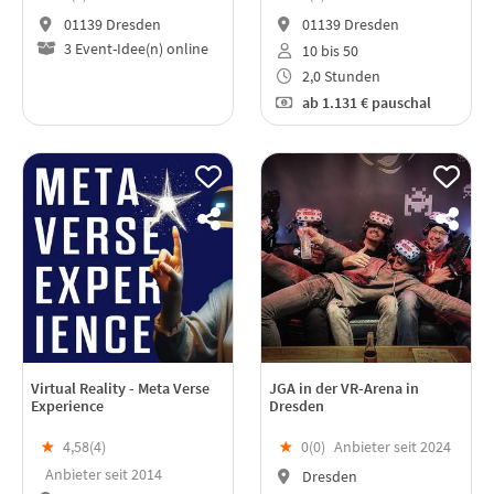
01139 Dresden
01139 Dresden
3 Event-Idee(n) online
10 bis 50
2,0 Stunden
ab
1.131 €
pauschal
Virtual Reality - Meta Verse
JGA in der VR-Arena in
Experience
Dresden
★
4,58(
4
)
★
0(
0
)
Anbieter seit 2024
Anbieter seit 2014
Dresden