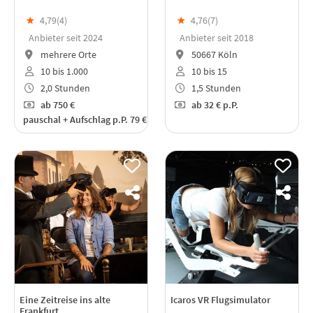
★
4,79(
4
)
★
4,76(
7
)
Anbieter seit 2024
Anbieter seit 2018
mehrere Orte
50667 Köln
10 bis 1.000
10 bis 15
2,0 Stunden
1,5 Stunden
ab
750 €
ab
32 €
p.P.
pauschal + Aufschlag p.P. 79 €
Eine Zeitreise ins alte
Icaros VR Flugsimulator
Frankfurt