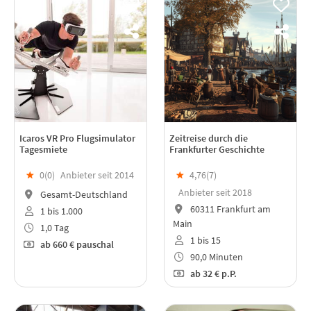
Icaros VR Pro Flugsimulator
Zeitreise durch die
Tagesmiete
Frankfurter Geschichte
★
0(
0
)
Anbieter seit 2014
★
4,76(
7
)
Anbieter seit 2018
Gesamt-Deutschland
60311 Frankfurt am
1 bis 1.000
Main
1,0 Tag
1 bis 15
ab
660 €
pauschal
90,0 Minuten
ab
32 €
p.P.