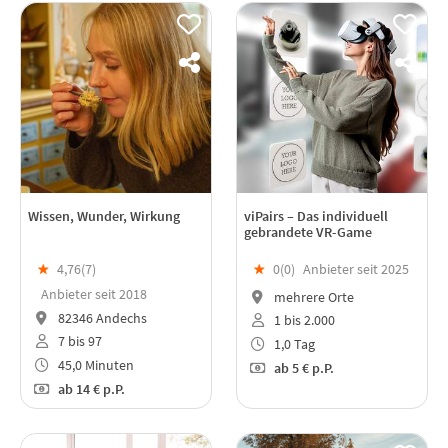
Wissen, Wunder, Wirkung
viPairs – Das individuell
gebrandete VR-Game
★
4,76(
7
)
★
0(
0
)
Anbieter seit 2025
Anbieter seit 2018
mehrere Orte
82346 Andechs
1 bis 2.000
7 bis 97
1,0 Tag
45,0 Minuten
ab
5 €
p.P.
ab
14 €
p.P.