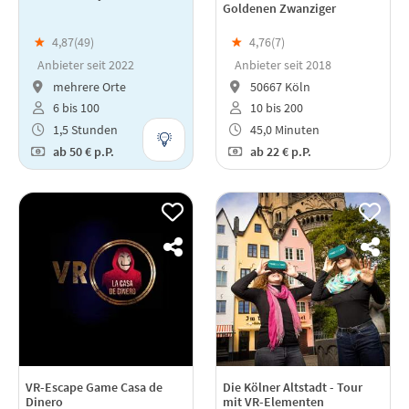
Goldenen Zwanziger
★
4,87(
49
)
★
4,76(
7
)
Anbieter seit 2022
Anbieter seit 2018
mehrere Orte
50667 Köln
6 bis 100
10 bis 200
1,5 Stunden
45,0 Minuten
ab
50 €
p.P.
ab
22 €
p.P.
VR-Escape Game Casa de
Die Kölner Altstadt - Tour
Dinero
mit VR-Elementen