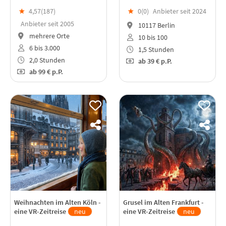
★
4,57(
187
)
★
0(
0
)
Anbieter seit 2024
Anbieter seit 2005
10117 Berlin
mehrere Orte
10 bis 100
6 bis 3.000
1,5 Stunden
2,0 Stunden
ab
39 €
p.P.
ab
99 €
p.P.
Weihnachten im Alten Köln -
Grusel im Alten Frankfurt -
eine VR-Zeitreise
neu
eine VR-Zeitreise
neu