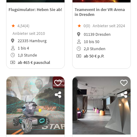
Flugsimulator: Heben Sie ab!
Teamevent in der VR-Arena
in Dresden
★
4,54(
4
)
★
0(
0
)
Anbieter seit 2024
Anbieter seit 2010
01139 Dresden
22335 Hamburg
10 bis 50
1 bis 4
2,0 Stunden
1,0 Stunde
ab
50 €
p.P.
ab
465 €
pauschal