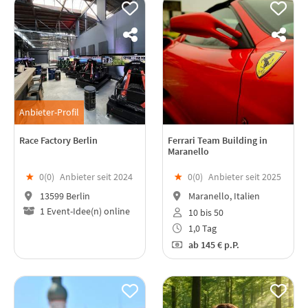
Anbieter-Profil
Race Factory Berlin
Ferrari Team Building in
Maranello
★
0(
0
)
Anbieter seit 2024
★
0(
0
)
Anbieter seit 2025
13599 Berlin
Maranello, Italien
1 Event-Idee(n) online
10 bis 50
1,0 Tag
ab
145 €
p.P.