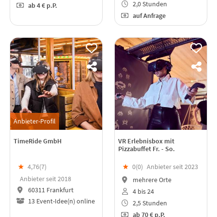
2,0 Stunden
ab
4 €
p.P.
auf Anfrage
Anbieter-Profil
TimeRide GmbH
VR Erlebnisbox mit
Pizzabuffet Fr. - So.
★
4,76(
7
)
★
0(
0
)
Anbieter seit 2023
Anbieter seit 2018
mehrere Orte
60311 Frankfurt
4 bis 24
13 Event-Idee(n) online
2,5 Stunden
ab
70 €
p.P.