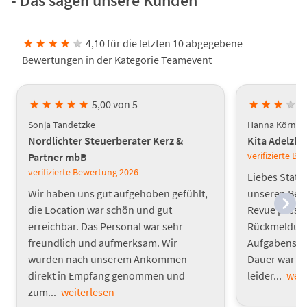
- Das sagen unsere Kunden
★
★
★
★
★
4,10 für die letzten 10 abgegebene
Bewertungen in der Kategorie Teamevent
★
★
★
★
★
5,00 von 5
★
★
★
★
Sonja Tandetzke
Hanna Körner
Nordlichter Steuerberater Kerz &
Kita Adelzh
verifizierte B
Partner mbB
verifizierte Bewertung
2026
Liebes Statt
Wir haben uns gut aufgehoben gefühlt,
unseren Bet
die Location war schön und gut
Revue passie
erreichbar. Das Personal war sehr
Rückmeldunge
freundlich und aufmerksam. Wir
Aufgabenstel
wurden nach unserem Ankommen
Dauer war s
direkt in Empfang genommen und
leider...
weit
zum...
weiterlesen