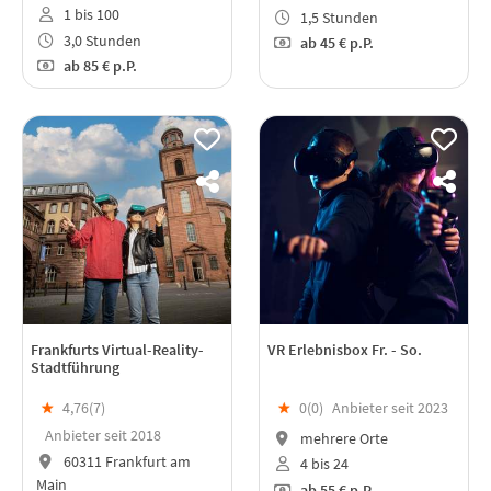
1 bis 100
1,5 Stunden
3,0 Stunden
ab
45 €
p.P.
ab
85 €
p.P.
Frankfurts Virtual-Reality-
VR Erlebnisbox Fr. - So.
Stadtführung
★
4,76(
7
)
★
0(
0
)
Anbieter seit 2023
Anbieter seit 2018
mehrere Orte
60311 Frankfurt am
4 bis 24
Main
ab
55 €
p.P.