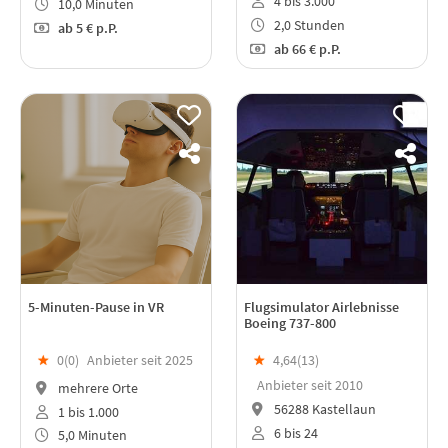
4 bis 3.000
10,0 Minuten
2,0 Stunden
ab
5 €
p.P.
ab
66 €
p.P.
5-Minuten-Pause in VR
Flugsimulator Airlebnisse
Boeing 737-800
★
0(
0
)
Anbieter seit 2025
★
4,64(
13
)
Anbieter seit 2010
mehrere Orte
56288 Kastellaun
1 bis 1.000
6 bis 24
5,0 Minuten