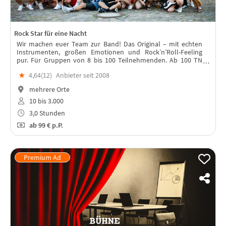
Rock Star für eine Nacht
Wir machen euer Team zur Band! Das Original – mit echten
Instrumenten, großen Emotionen und Rock’n’Roll-Feeling
pur. Für Gruppen von 8 bis 100 Teilnehmenden. Ab 100 TN
könnt ihr mit uns zur "Größten Band der Welt" werden!
★
4,64(
12
)
Anbieter seit 2008
mehrere Orte
10 bis 3.000
3,0 Stunden
ab
99 €
p.P.