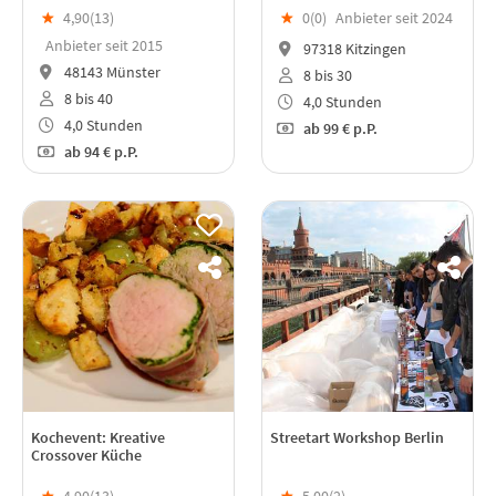
★
4,90(
13
)
★
0(
0
)
Anbieter seit 2024
Anbieter seit 2015
97318 Kitzingen
48143 Münster
8 bis 30
8 bis 40
4,0 Stunden
4,0 Stunden
ab
99 €
p.P.
ab
94 €
p.P.
Kochevent: Kreative
Streetart Workshop Berlin
Crossover Küche
★
4,90(
13
)
★
5,00(
2
)