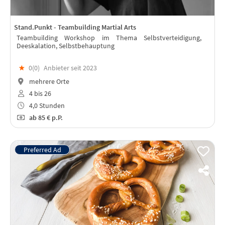
Stand.Punkt - Teambuilding Martial Arts
Teambuilding Workshop im Thema Selbstverteidigung,
Deeskalation, Selbstbehauptung
★
0(
0
)
Anbieter seit 2023
mehrere Orte
4 bis 26
4,0 Stunden
ab
85 €
p.P.