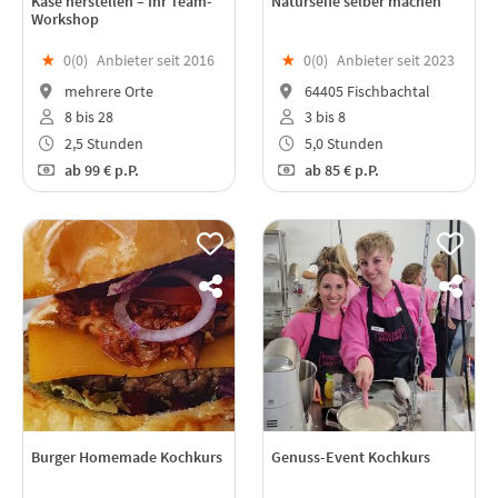
Käse herstellen – Ihr Team-
Naturseife selber machen
Workshop
★
0(
0
)
Anbieter seit 2016
★
0(
0
)
Anbieter seit 2023
mehrere Orte
64405 Fischbachtal
8 bis 28
3 bis 8
2,5 Stunden
5,0 Stunden
ab
99 €
p.P.
ab
85 €
p.P.
Burger Homemade Kochkurs
Genuss-Event Kochkurs