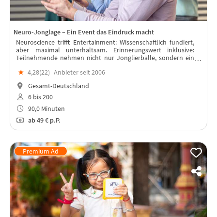
Neuro-Jonglage – Ein Event das Eindruck macht
Neuroscience trifft Entertainment: Wissenschaftlich fundiert,
aber maximal unterhaltsam. Erinnerungswert inklusive:
Teilnehmende nehmen nicht nur Jonglierbälle, sondern ein
echtes Erfolgserlebnis mit.
★
4,28(
22
)
Anbieter seit 2006
Gesamt-Deutschland
6 bis 200
90,0 Minuten
ab
49 €
p.P.