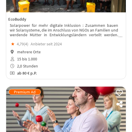
EcoBuddy
Solarpower für mehr digitale Inklusion : Zusammen bauen
wir Solarsysteme, die im Anschluss von NGOs an Familien und
werdende Mütter in Entwicklungsländern verteilt werden.
Lest weiter unten, warum!
★
4,79(
4
)
Anbieter seit 2024
mehrere Orte
15 bis 1.000
2,0 Stunden
ab
80 €
p.P.