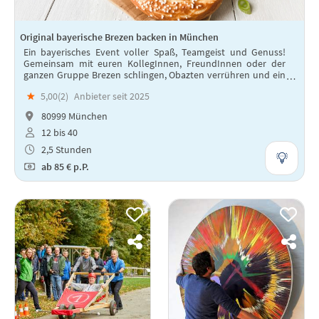
Original bayerische Brezen backen in München
Ein bayerisches Event voller Spaß, Teamgeist und Genuss!
Gemeinsam mit euren KollegInnen, FreundInnen oder der
ganzen Gruppe Brezen schlingen, Obazten verrühren und ein
optional ein frisches Weißbier genießen.
★
5,00(
2
)
Anbieter seit 2025
80999 München
12 bis 40
2,5 Stunden
ab
85 €
p.P.