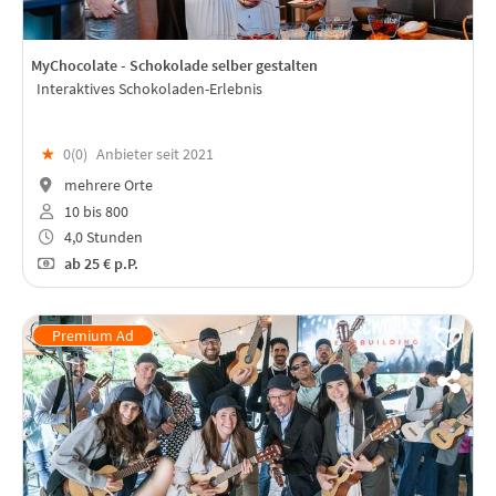
MyChocolate - Schokolade selber gestalten
Interaktives Schokoladen-Erlebnis
★
0(
0
)
Anbieter seit 2021
mehrere Orte
10 bis 800
4,0 Stunden
ab
25 €
p.P.