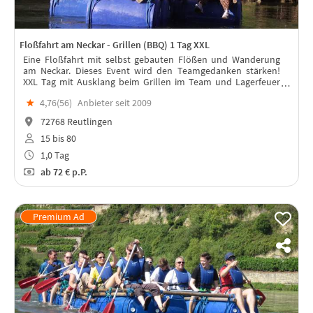
Floßfahrt am Neckar - Grillen (BBQ) 1 Tag XXL
Eine Floßfahrt mit selbst gebauten Flößen und Wanderung
am Neckar. Dieses Event wird den Teamgedanken stärken!
XXL Tag mit Ausklang beim Grillen im Team und Lagerfeuer
bis in den Abend. Kürzere Variante mit gleichen Aktiviäten: Nr.:
★
4,76(
56
)
Anbieter seit 2009
0513504
72768 Reutlingen
15 bis 80
1,0 Tag
ab
72 €
p.P.