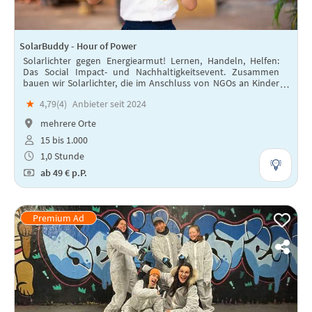
SolarBuddy - Hour of Power
Solarlichter gegen Energiearmut! Lernen, Handeln, Helfen:
Das Social Impact- und Nachhaltigkeitsevent. Zusammen
bauen wir Solarlichter, die im Anschluss von NGOs an Kinder
in Entwicklungsländern verteilt werden.
★
4,79(
4
)
Anbieter seit 2024
mehrere Orte
15 bis 1.000
1,0 Stunde
ab
49 €
p.P.