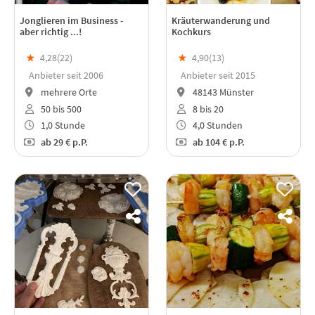
Jonglieren im Business -
Kräuterwanderung und
aber richtig ...!
Kochkurs
★
4,28(
22
)
★
4,90(
13
)
Anbieter seit 2006
Anbieter seit 2015
mehrere Orte
48143 Münster
50 bis 500
8 bis 20
1,0 Stunde
4,0 Stunden
ab
29 €
p.P.
ab
104 €
p.P.