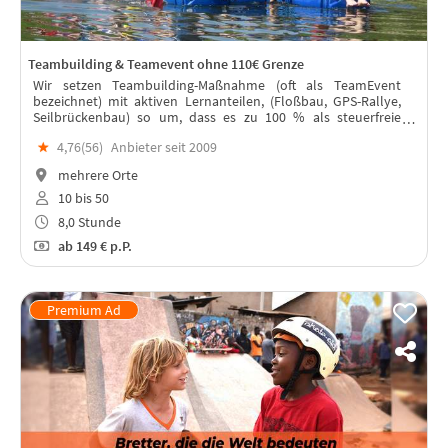
Teambuilding & Teamevent ohne 110€ Grenze
Wir setzen Teambuilding-Maßnahme (oft als TeamEvent
bezeichnet) mit aktiven Lernanteilen, (Floßbau, GPS-Rallye,
Seilbrückenbau) so um, dass es zu 100 % als steuerfreie
Weiterbildung gilt und nicht als steuerpflichtige
★
4,76(
56
)
Anbieter seit 2009
Betriebsveranstaltung zählt.
mehrere Orte
10 bis 50
8,0 Stunde
ab
149 €
p.P.