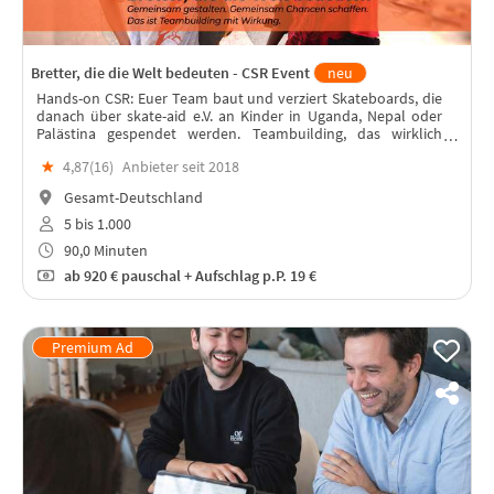
Bretter, die die Welt bedeuten - CSR Event
neu
Hands-on CSR: Euer Team baut und verziert Skateboards, die
danach über skate-aid e.V. an Kinder in Uganda, Nepal oder
Palästina gespendet werden. Teambuilding, das wirklich
etwas bewegt und das noch lange nach dem Eventtag
★
4,87(
16
)
Anbieter seit 2018
weiterrollt.
Gesamt-Deutschland
5 bis 1.000
90,0 Minuten
ab
920 €
pauschal + Aufschlag p.P. 19 €