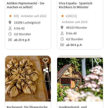
Antikes Papiermaché - Sie
Viva España - Spanisch
machen es selbst!
Kochkurs in Münster
★
0(
0
)
Anbieter seit 2022
★
4,90(
13
)
Anbieter seit 2015
19288 Ludwigslust
48143 Münster
6 bis 42
8 bis 40
3,0 Stunden
4,0 Stunden
ab
25 €
p.P.
ab
94 €
p.P.
Kochevent: Die libanesische
Insektenhotel- und