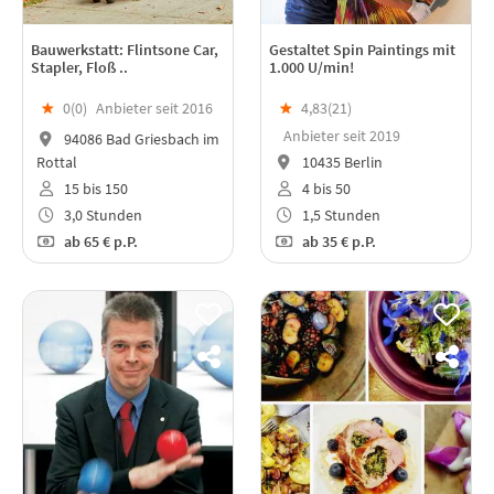
Bauwerkstatt: Flintsone Car,
Gestaltet Spin Paintings mit
Stapler, Floß ..
1.000 U/min!
★
0(
0
)
Anbieter seit 2016
★
4,83(
21
)
Anbieter seit 2019
94086 Bad Griesbach im
Rottal
10435 Berlin
15 bis 150
4 bis 50
3,0 Stunden
1,5 Stunden
ab
65 €
p.P.
ab
35 €
p.P.