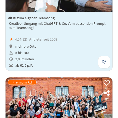
Mit KI zum eigenen Teamsong
Kreativer Umgang mit ChatGPT & Co. Vom passenden Prompt
zum Teamsong!
★
4,64(
12
)
Anbieter seit 2008
mehrere Orte
5 bis 100
2,0 Stunden
ab
61 €
p.P.