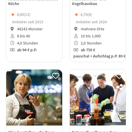
Küche
Vogelhausbau
★
4,90(
13
)
★
4,79(
4
)
Anbieter seit 2015
Anbieter seit 2024
48143 Münster
mehrere Orte
8 bis 40
10 bis 1.000
4,0 Stunden
2,0 Stunden
ab
94 €
p.P.
ab
750 €
pauschal + Aufschlag p.P. 89 €