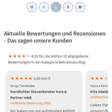
1
Aktuelle Bewertungen und Rezensionen
- Das sagen unsere Kunden
★
★
★
★
★
4,10 für die letzten 10 abgegebene
Bewertungen in der Kategorie Betriebsausflug
★
★
★
★
★
5,00 von 5
★
★
★
★
Sonja Tandetzke
Hanna Körner
Nordlichter Steuerberater Kerz &
Kita Adelzh
verifizierte B
Partner mbB
verifizierte Bewertung
2026
Liebes Statt
Wir haben uns gut aufgehoben gefühlt,
unseren Bet