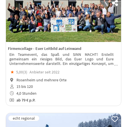
Firmencollage - Euer Leitbild auf Leinwand
Ein Teamevent, das Spaß und SINN MACHT! Erstellt
gemeinsam ein riesiges Bild, das Euer Logo und Eure
Unternehmenswerte darstellt. Ein einzigartiges Konzept, um
Teamgeist und Wir-Gefühl zu fördern.
★
5,00(
3
)
Anbieter seit 2022
Rosenheim und mehrere Orte
15 bis 120
4,0 Stunden
ab
79 €
p.P.