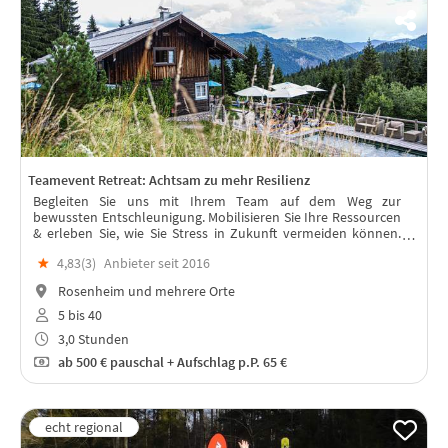
Teamevent Retreat: Achtsam zu mehr Resilienz
Begleiten Sie uns mit Ihrem Team auf dem Weg zur
bewussten Entschleunigung. Mobilisieren Sie Ihre Ressourcen
& erleben Sie, wie Sie Stress in Zukunft vermeiden können.
Vertrauen Sie Ihrem Herzen – es kennt den Weg bereits – dank
★
4,83(
3
)
Anbieter seit 2016
Herzintelligenz.
Rosenheim und mehrere Orte
5 bis 40
3,0 Stunden
ab
500 €
pauschal + Aufschlag p.P. 65 €