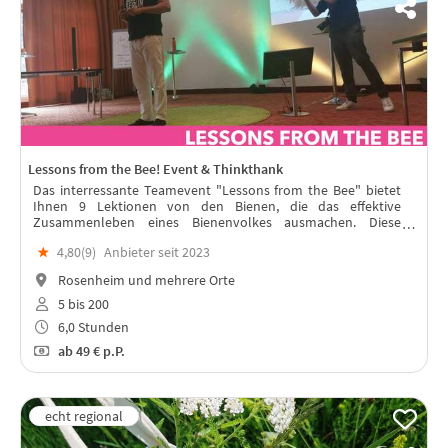
Lessons from the Bee! Event & Thinkthank
Das interressante Teamevent "Lessons from the Bee" bietet
Ihnen 9 Lektionen von den Bienen, die das effektive
Zusammenleben eines Bienenvolkes ausmachen. Diese
können wir direkt und unmittelbar auf unsere Teamarbeit
★
4,80(
9
)
Anbieter seit 2023
und unser Miteinander übertragen.
Rosenheim und mehrere Orte
5 bis 200
6,0 Stunden
ab
49 €
p.P.