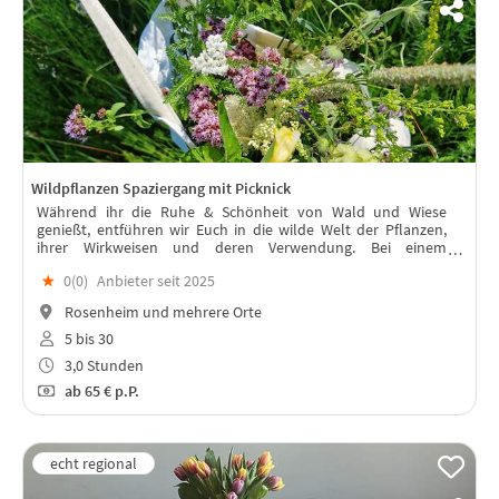
Wildpflanzen Spaziergang mit Picknick
Während ihr die Ruhe & Schönheit von Wald und Wiese
genießt, entführen wir Euch in die wilde Welt der Pflanzen,
ihrer Wirkweisen und deren Verwendung. Bei einem
anschließendem Picknick erschmeckt ihr die feinen und
★
0(
0
)
Anbieter seit 2025
komplexen Geschmacksbilder.
Rosenheim und mehrere Orte
5 bis 30
3,0 Stunden
ab
65 €
p.P.