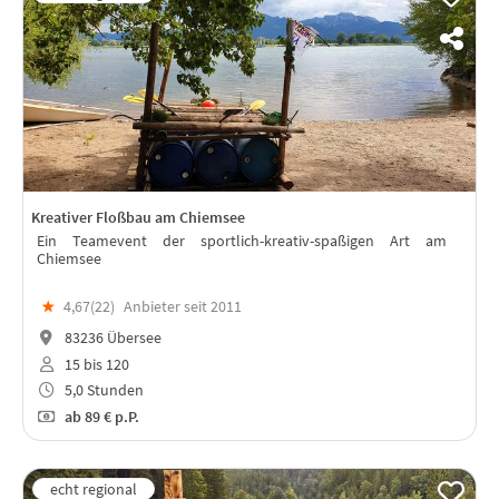
Kreativer Floßbau am Chiemsee
Ein Teamevent der sportlich-kreativ-spaßigen Art am
Chiemsee
★
4,67(
22
)
Anbieter seit 2011
83236 Übersee
15 bis 120
5,0 Stunden
ab
89 €
p.P.