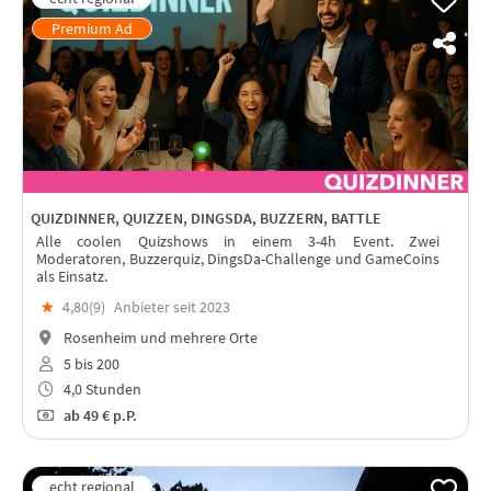
QUIZDINNER, QUIZZEN, DINGSDA, BUZZERN, BATTLE
Alle coolen Quizshows in einem 3-4h Event. Zwei
Moderatoren, Buzzerquiz, DingsDa-Challenge und GameCoins
als Einsatz.
★
4,80(
9
)
Anbieter seit 2023
Rosenheim und mehrere Orte
5 bis 200
4,0 Stunden
ab
49 €
p.P.