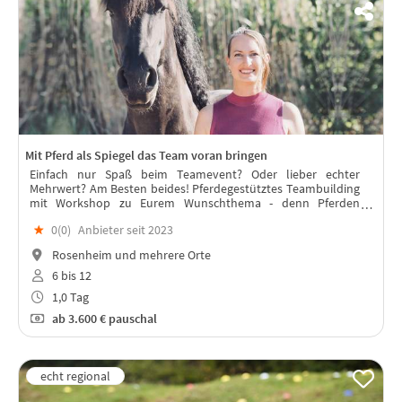
Mit Pferd als Spiegel das Team voran bringen
Einfach nur Spaß beim Teamevent? Oder lieber echter
Mehrwert? Am Besten beides! Pferdegestütztes Teambuilding
mit Workshop zu Eurem Wunschthema - denn Pferden
spiegeln wertfrei Eure Kommunikation und Konflikte und
★
0(
0
)
Anbieter seit 2023
eröffnen Visionen.
Rosenheim und mehrere Orte
6 bis 12
1,0 Tag
ab
3.600 €
pauschal