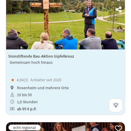
Sinnstiftende Bau-Aktion Gipfelkreuz
Gemeinsam hoch hinaus
★
4,94(
3
)
Anbieter seit 2020
Rosenheim und mehrere Orte
10 bis 50
1,0 Stunden
ab
95 €
p.P.