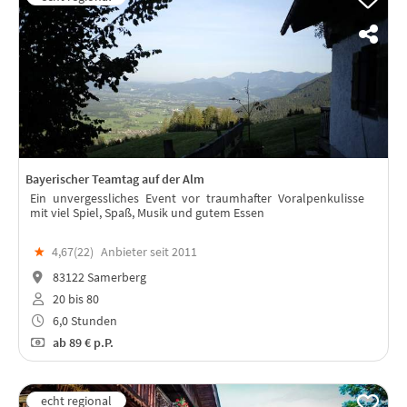
Bayerischer Teamtag auf der Alm
Ein unvergessliches Event vor traumhafter Voralpenkulisse
mit viel Spiel, Spaß, Musik und gutem Essen
★
4,67(
22
)
Anbieter seit 2011
83122 Samerberg
20 bis 80
6,0 Stunden
ab
89 €
p.P.