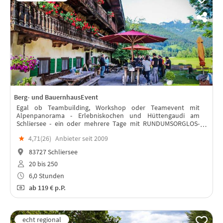
Berg- und BauernhausEvent
Egal ob Teambuilding, Workshop oder Teamevent mit
Alpenpanorama - Erlebniskochen und Hüttengaudi am
Schliersee - ein oder mehrere Tage mit RUNDUMSORGLOS-
Paket!
★
4,71(
26
)
Anbieter seit 2009
83727 Schliersee
20 bis 250
6,0 Stunden
ab
119 €
p.P.