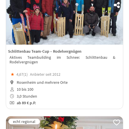
Schlittenbau Team-Cup – Rodelvergnügen
Aktives Teambuilding im Schnee: Schlittenbau &
Rodelvergnügen
★
4,67(
1
)
Anbieter seit 2012
Rosenheim und mehrere Orte
10 bis 100
3,0 Stunden
ab
89 €
p.P.