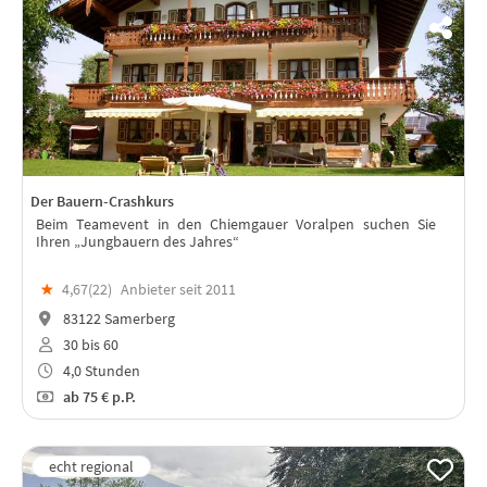
Der Bauern-Crashkurs
Beim Teamevent in den Chiemgauer Voralpen suchen Sie
Ihren „Jungbauern des Jahres“
★
4,67(
22
)
Anbieter seit 2011
83122 Samerberg
30 bis 60
4,0 Stunden
ab
75 €
p.P.