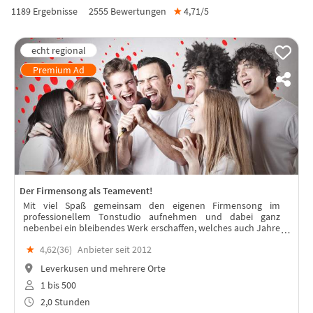
1189 Ergebnisse
2555
Bewertungen
★
4,71/
5
Der Firmensong als Teamevent!
Mit viel Spaß gemeinsam den eigenen Firmensong im
professionellem Tonstudio aufnehmen und dabei ganz
nebenbei ein bleibendes Werk erschaffen, welches auch Jahre
nach dem Event das Team stärkt.
★
4,62(
36
)
Anbieter seit 2012
Leverkusen und mehrere Orte
1 bis 500
2,0 Stunden