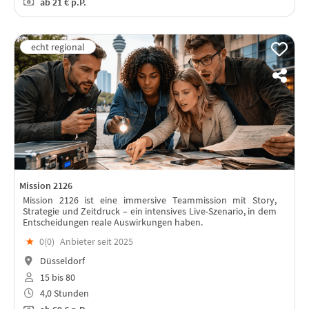
ab
21 €
p.P.
Mission 2126
Mission 2126 ist eine immersive Teammission mit Story,
Strategie und Zeitdruck – ein intensives Live-Szenario, in dem
Entscheidungen reale Auswirkungen haben.
★
0(
0
)
Anbieter seit 2025
Düsseldorf
15 bis 80
4,0 Stunden