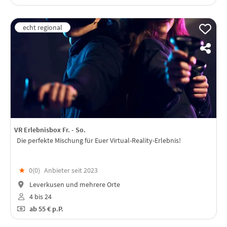
VR Erlebnisbox Fr. - So.
Die perfekte Mischung für Euer Virtual-Reality-Erlebnis!
★
0(
0
)
Anbieter seit 2023
Leverkusen und mehrere Orte
4 bis 24
ab
55 €
p.P.