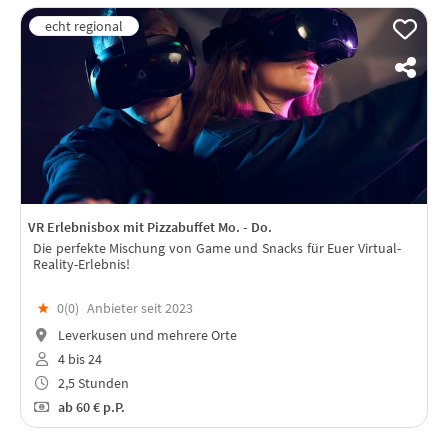
VR Erlebnisbox mit Pizzabuffet Mo. - Do.
Die perfekte Mischung von Game und Snacks für Euer Virtual-
Reality-Erlebnis!
★
0(
0
)
Anbieter seit 2023
Leverkusen und mehrere Orte
4 bis 24
2,5 Stunden
ab
60 €
p.P.