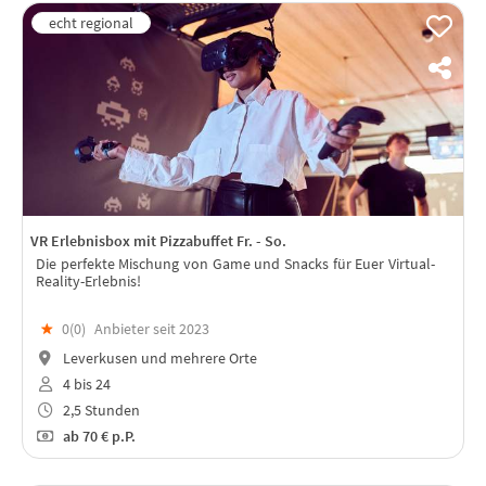
VR Erlebnisbox mit Pizzabuffet Fr. - So.
Die perfekte Mischung von Game und Snacks für Euer Virtual-
Reality-Erlebnis!
★
0(
0
)
Anbieter seit 2023
Leverkusen und mehrere Orte
4 bis 24
2,5 Stunden
ab
70 €
p.P.