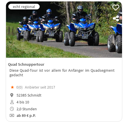
Quad Schnuppertour
Diese Quad-Tour ist vor allem für Anfänger im Quadsegment
gedacht
★
0(
0
)
Anbieter seit 2017
52385 Schmidt
4 bis 10
2,0 Stunden
ab
89 €
p.P.