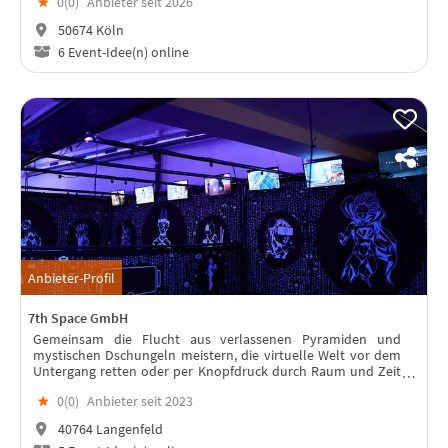
★
0(
0
)
Anbieter seit 2026
50674 Köln
6 Event-Idee(n) online
Anbieter-Profil
7th Space GmbH
Gemeinsam die Flucht aus verlassenen Pyramiden und
mystischen Dschungeln meistern, die virtuelle Welt vor dem
Untergang retten oder per Knopfdruck durch Raum und Zeit
reisen – die Möglichkeiten der virtuellen Realität sind zahllos.
★
0(
0
)
Anbieter seit 2023
40764 Langenfeld