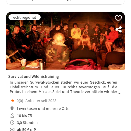
Survival und Wildnistraining
In unseren Survival-Blöcken stellen wir euer Geschick, euren
Einfallsreichtum und euer Durchhaltevermögen auf die
Probe. In einem Mix aus Spiel und Theorie vermitteln wir hier
Inhalte eurer Wahl, im Rückzugsort Natur.
★
0(
0
)
Anbieter seit 2023
Leverkusen und mehrere Orte
10 bis 75
3,0 Stunden
ab
59 €
p.P.