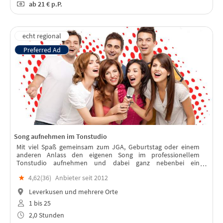
ab
21 €
p.P.
Song aufnehmen im Tonstudio
Mit viel Spaß gemeinsam zum JGA, Geburtstag oder einem
anderen Anlass den eigenen Song im professionellem
Tonstudio aufnehmen und dabei ganz nebenbei ein
bleibendes Werk erschaffen, welches auch Jahre nach dem
★
4,62(
36
)
Anbieter seit 2012
Event an die gemeinsame Zeit erinnert.
Leverkusen und mehrere Orte
1 bis 25
2,0 Stunden