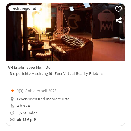
VR Erlebnisbox Mo. - Do.
Die perfekte Mischung für Euer Virtual-Reality-Erlebnis!
★
0(
0
)
Anbieter seit 2023
Leverkusen und mehrere Orte
4 bis 24
1,5 Stunden
ab
45 €
p.P.