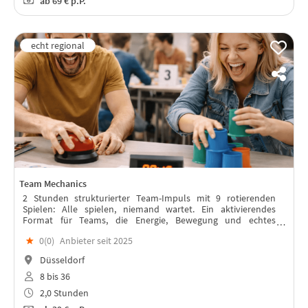
ab
69 €
p.P.
Team Mechanics
2 Stunden strukturierter Team-Impuls mit 9 rotierenden
Spielen: Alle spielen, niemand wartet. Ein aktivierendes
Format für Teams, die Energie, Bewegung und echtes
Miteinander wollen - ohne Workshop.
★
0(
0
)
Anbieter seit 2025
Düsseldorf
8 bis 36
2,0 Stunden