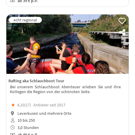
ab
39 €
p.P.
Rafting aka Schlauchboot Tour
Bei unserem Schlauchboot Abenteuer erleben Sie und Ihre
Kollegen die Region von der schönsten Seite.
★
4,10(
17
)
Anbieter seit 2017
Leverkusen und mehrere Orte
10 bis 250
3,0 Stunden
ab
49 €
p.P.