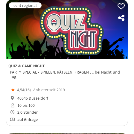
QUIZ & GAME NIGHT
PARTY SPECIAL - SPIELEN. RÄTSELN. FRAGEN . .. bei Nacht und
Tag.
★
4,54(
16
)
Anbieter seit 2019
40545 Düsseldorf
10 bis 100
2,0 Stunden
auf Anfrage