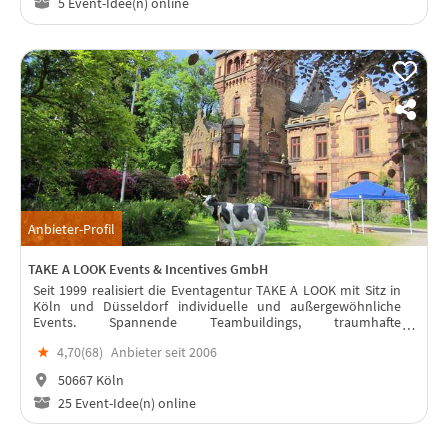
5 Event-Idee(n) online
Anbieter-Profil
TAKE A LOOK Events & Incentives GmbH
Seit 1999 realisiert die Eventagentur TAKE A LOOK mit Sitz in
Köln und Düsseldorf individuelle und außergewöhnliche
Events. Spannende Teambuildings, traumhafte
Weihnachtsfeiern, erlebnisreiche Betriebsausflüge, Tagungen
★
4,70(
68
)
Anbieter seit 2006
in ausgefallener Kulisse.
50667 Köln
25 Event-Idee(n) online