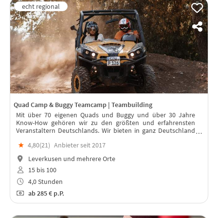
Quad Camp & Buggy Teamcamp | Teambuilding
Mit über 70 eigenen Quads und Buggy und über 30 Jahre
Know-How gehören wir zu den größten und erfahrensten
Veranstaltern Deutschlands. Wir bieten in ganz Deutschland
und vielen Ländern Europas 4x4 Quad- & Teambuidling-
★
4,80(
21
)
Anbieter seit 2017
Camps & erlebnisreiche Touren.
Leverkusen und mehrere Orte
15 bis 100
4,0 Stunden
ab
285 €
p.P.