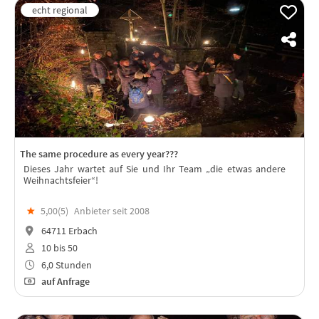
The same procedure as every year???
Dieses Jahr wartet auf Sie und Ihr Team „die etwas andere
Weihnachtsfeier“!
★
5,00(
5
)
Anbieter seit 2008
64711 Erbach
10 bis 50
6,0 Stunden
auf Anfrage