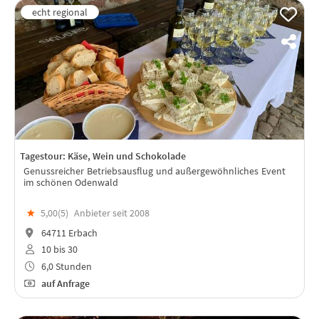
Tagestour: Käse, Wein und Schokolade
Genussreicher Betriebsausflug und außergewöhnliches Event
im schönen Odenwald
★
5,00(
5
)
Anbieter seit 2008
64711 Erbach
10 bis 30
6,0 Stunden
auf Anfrage