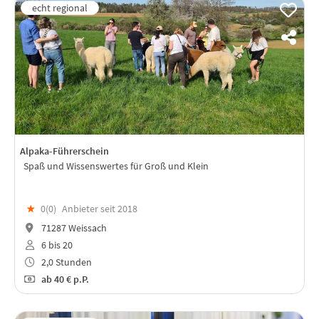
Alpaka-Führerschein
Spaß und Wissenswertes für Groß und Klein
★
0(
0
)
Anbieter seit 2018
71287 Weissach
6 bis 20
2,0 Stunden
ab
40 €
p.P.