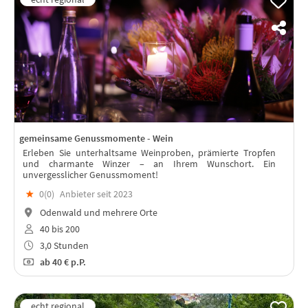
gemeinsame Genussmomente - Wein
Erleben Sie unterhaltsame Weinproben, prämierte Tropfen
und charmante Winzer – an Ihrem Wunschort. Ein
unvergesslicher Genussmoment!
★
0(
0
)
Anbieter seit 2023
Odenwald und mehrere Orte
40 bis 200
3,0 Stunden
ab
40 €
p.P.