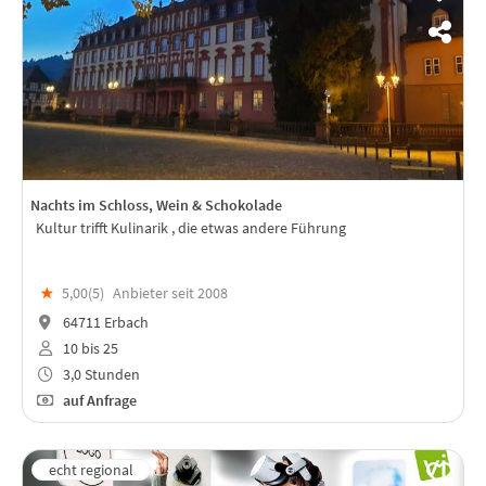
Nachts im Schloss, Wein & Schokolade
Kultur trifft Kulinarik , die etwas andere Führung
★
5,00(
5
)
Anbieter seit 2008
64711 Erbach
10 bis 25
3,0 Stunden
auf Anfrage