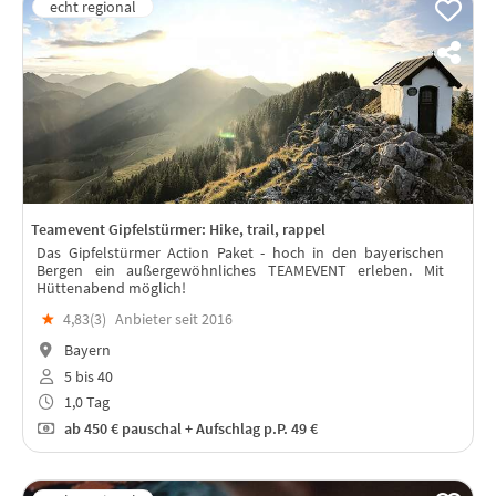
Teamevent Gipfelstürmer: Hike, trail, rappel
Das Gipfelstürmer Action Paket - hoch in den bayerischen
Bergen ein außergewöhnliches TEAMEVENT erleben. Mit
Hüttenabend möglich!
★
4,83(
3
)
Anbieter seit 2016
Bayern
5 bis 40
1,0 Tag
ab
450 €
pauschal + Aufschlag p.P. 49 €