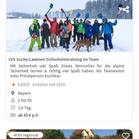
LVS Suche:Lawinen Sicherheitstraining im Team
Mit Sicherheit viel Spaß. Etwas Sinnvolles für die alpine
Sicherheit lernen & richtig viel Spaß haben. Als Teamevent
oder Privatperson buchbar.
★
4,83(
3
)
Anbieter seit 2016
Bayern
2 bis 50
1,0 Tag
ab
85 €
p.P.