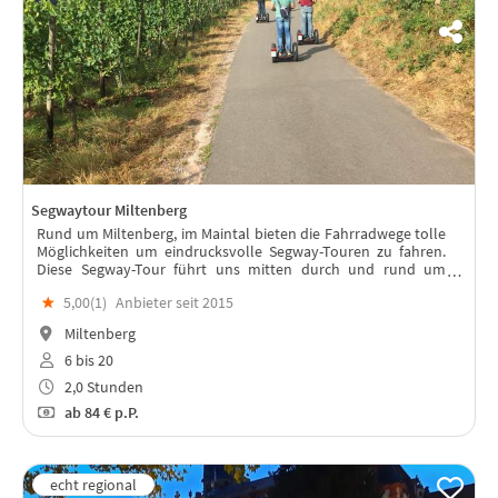
Segwaytour Miltenberg
Rund um Miltenberg, im Maintal bieten die Fahrradwege tolle
Möglichkeiten um eindrucksvolle Segway-Touren zu fahren.
Diese Segway-Tour führt uns mitten durch und rund um
Miltenberg. Dabei kann das Flussufer, die Weinberge
★
5,00(
1
)
Anbieter seit 2015
bewundert werden.
Miltenberg
6 bis 20
2,0 Stunden
ab
84 €
p.P.