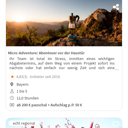
Micro-Adventure: Abenteuer vor der Haustür
Ihr Team ist total im Stress, inmitten eines wichtigen
Abgabetermins, auf dem Weg von einem Projekt sofort ins
nächste oder hat einfach nur wenig Zeit und sich eine
Abwechslung verdient. Dann rein mit Euch ins Micro-
★
4,83(
3
)
Anbieter seit 2016
Adventure in Bayern!
Bayern
1 bis 5
12,0 Stunden
ab
200 €
pauschal + Aufschlag p.P. 50 €