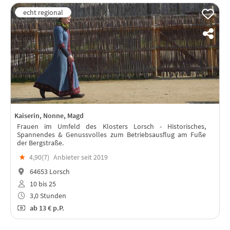
Kaiserin, Nonne, Magd
Frauen im Umfeld des Klosters Lorsch - Historisches,
Spannendes & Genussvolles zum Betriebsausflug am Fuße
der Bergstraße.
★
4,90(
7
)
Anbieter seit 2019
64653 Lorsch
10 bis 25
3,0 Stunden
ab
13 €
p.P.