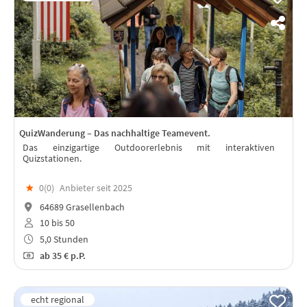
QuizWanderung – Das nachhaltige Teamevent.
Das einzigartige Outdoorerlebnis mit interaktiven
Quizstationen.
★
0(
0
)
Anbieter seit 2025
64689 Grasellenbach
10 bis 50
5,0 Stunden
ab
35 €
p.P.