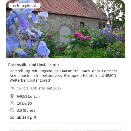
Rosensalbe und Hustensirup
Herstellung wirkungsvoller Hausmittel nach dem Lorscher
Arzneibuch - ein besonderes Gruppenerlebnis im UNESCO-
Welterbe Kloster Lorsch!
★
4,90(
7
)
Anbieter seit 2019
64653 Lorsch
10 bis 60
3,0 Stunden
ab
13 €
p.P.