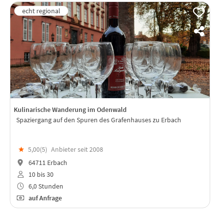
Kulinarische Wanderung im Odenwald
Spaziergang auf den Spuren des Grafenhauses zu Erbach
★
5,00(
5
)
Anbieter seit 2008
64711 Erbach
10 bis 30
6,0 Stunden
auf Anfrage