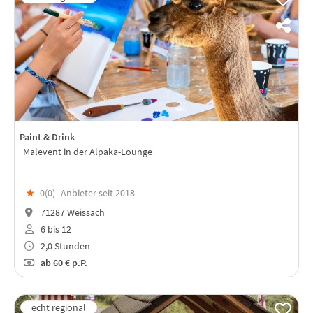
Paint & Drink
Malevent in der Alpaka-Lounge
★
0(
0
)
Anbieter seit 2018
71287 Weissach
6 bis 12
2,0 Stunden
ab
60 €
p.P.