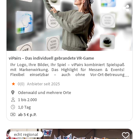
viPairs – Das individuell gebrandete VR-Game
Ihr Logo, Ihre Bilder, Ihr Spiel – viPairs kombiniert Spielspaß
mit Markenwirkung. Das Highlight für Messen & Events!
Flexibel einsetzbar – auch ohne Vor-Ort-Betreuung
Sichtbarkeit & Engagement für Ihre Marke
★
0(
0
)
Anbieter seit 2025
Odenwald und mehrere Orte
1 bis 2.000
1,0 Tag
ab
5 €
p.P.