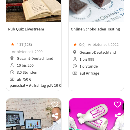
Pub Quiz Livestream
Online Schokoladen Tasting
★
4,77(
128
)
★
0(
0
)
Anbieter seit 2022
Anbieter seit 2009
Gesamt-Deutschland
Gesamt-Deutschland
1 bis 999
10 bis 200
1,0 Stunde
3,0 Stunden
auf Anfrage
ab
750 €
pauschal + Aufschlag p.P. 10 €