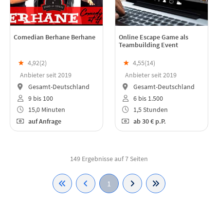
Comedian Berhane Berhane
Online Escape Game als
Teambuilding Event
★
4,92(
2
)
★
4,55(
14
)
Anbieter seit 2019
Anbieter seit 2019
Gesamt-Deutschland
Gesamt-Deutschland
9 bis 100
6 bis 1.500
15,0 Minuten
1,5 Stunden
auf Anfrage
ab
30 €
p.P.
149 Ergebnisse auf 7 Seiten
1