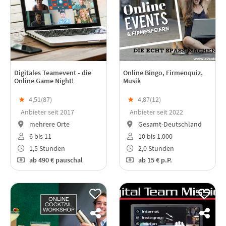
Digitales Teamevent - die
Online Bingo, Firmenquiz,
Online Game Night!
Musik
★
4,51(
87
)
★
4,87(
12
)
Anbieter seit 2017
Anbieter seit 2022
mehrere Orte
Gesamt-Deutschland
6 bis 11
10 bis 1.000
1,5 Stunden
2,0 Stunden
ab
490 €
pauschal
ab
15 €
p.P.