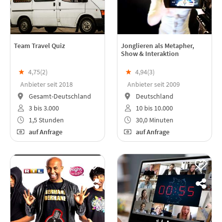
Team Travel Quiz
Jonglieren als Metapher,
Show & Interaktion
★
4,75(
2
)
★
4,94(
3
)
Anbieter seit 2018
Anbieter seit 2009
Gesamt-Deutschland
Deutschland
3 bis 3.000
10 bis 10.000
1,5 Stunden
30,0 Minuten
auf Anfrage
auf Anfrage