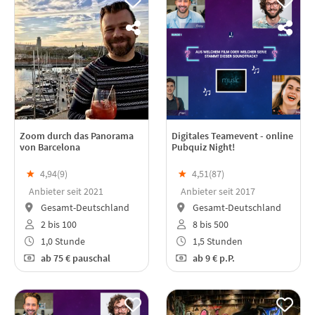
Zoom durch das Panorama
Digitales Teamevent - online
von Barcelona
Pubquiz Night!
★
4,94(
9
)
★
4,51(
87
)
Anbieter seit 2021
Anbieter seit 2017
Gesamt-Deutschland
Gesamt-Deutschland
2 bis 100
8 bis 500
1,0 Stunde
1,5 Stunden
ab
75 €
pauschal
ab
9 €
p.P.