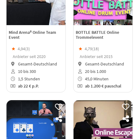
Mind Arena® Online Team
BOTTLE BATTLE Online
Event
Trommelevent
★
4,94(
3
)
★
4,79(
18
)
Anbieter seit 2020
Anbieter seit 2015
Gesamt-Deutschland
Gesamt-Deutschland
10 bis 300
20 bis 1.000
1,5 Stunden
45,0 Minuten
ab
22 €
p.P.
ab
1.200 €
pauschal