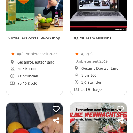
Virtueller Cocktail-Workshop
Digital Team Missions
★
0(
0
)
Anbieter seit 2022
★
4,72(
3
)
Anbieter seit 2019
Gesamt-Deutschland
Gesamt-Deutschland
20 bis 1.000
3 bis 100
2,0 Stunden
2,0 Stunden
ab
45 €
p.P.
auf Anfrage