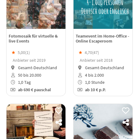
Fotomosaik für virtuelle &
Teamevent im Home-Office -
live Events
Online Escaperoom
★
5,00(
1
)
★
4,70(
47
)
Anbieter seit 2019
Anbieter seit 2018
Gesamt-Deutschland
Gesamt-Deutschland
50 bis 20.000
4 bis 2.000
1,0 Tag
1,0 Stunde
ab
690 €
pauschal
ab
10 €
p.P.