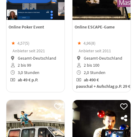
Online Poker Event
Online ESCAPE-Game
★
4,57(
5
)
★
4,96(
8
)
Anbieter seit 2021
Anbieter seit 2011
Gesamt-Deutschland
Gesamt-Deutschland
2 bis 99
2 bis 100
3,0 Stunden
2,0 Stunden
ab
49 €
p.P.
ab
490 €
pauschal + Aufschlag p.P. 29 €