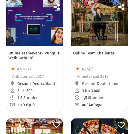
Online Teamevent - Pubquiz
Online Team Challenge
Weihnachten!
★
4,51(
87
)
★
4,75(
2
)
Anbieter seit 2017
Anbieter seit 2018
Gesamt-Deutschland
Gesamt-Deutschland
8 bis 500
3 bis 3.000
1,5 Stunden
1,5 Stunden
ab
9 €
p.P.
auf Anfrage