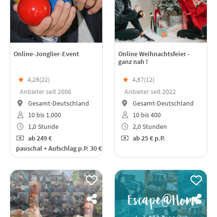
Online-Jonglier-Event
Online Weihnachtsfeier -
ganz nah !
★
4,28(
22
)
★
4,87(
12
)
Anbieter seit 2006
Anbieter seit 2022
Gesamt-Deutschland
Gesamt-Deutschland
10 bis 1.000
10 bis 400
1,0 Stunde
2,0 Stunden
ab
249 €
ab
25 €
p.P.
pauschal + Aufschlag p.P. 30 €