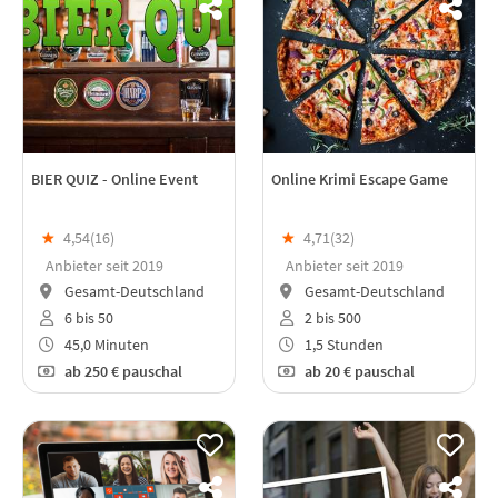
BIER QUIZ - Online Event
Online Krimi Escape Game
★
4,54(
16
)
★
4,71(
32
)
Anbieter seit 2019
Anbieter seit 2019
Gesamt-Deutschland
Gesamt-Deutschland
6 bis 50
2 bis 500
45,0 Minuten
1,5 Stunden
ab
250 €
pauschal
ab
20 €
pauschal