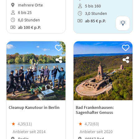
mehrere Orte
5 bis 160
6 bis 25
3,0 Stunden
6,0 Stunden
ab
85 €
p.P.
ab
100 €
p.P.
Cleanup Kanutour in Berlin
Bad Frankenhausen:
Sagenhafter Genuss
★
4,35(
11
)
★
4,72(
63
)
Anbieter seit 2014
Anbieter seit 2020
Berlin
06567 Bad