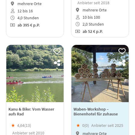
Anbieter seit 2018
mehrere Orte
mehrere Orte
12 bis 16
10 bis 100
4,0 Stunden
2,0 Stunden
ab
395 €
p.P.
ab
52 €
p.P.
Kanu & Bike: Vom Wasser
Waben-Workshop –
aufs Rad
Bienenhotel für zuhause
★
4,64(
13
)
★
0(
0
)
Anbieter seit 2025
Anbieter seit 2010
mehrere Orte