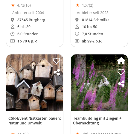
★
4,71(
16
)
★
4,67(
2
)
Anbieter seit 2004
Anbieter seit 2023
87545 Burgberg
01814 Schmilka
6 bis 30
10 bis 50
6,0 Stunden
7,0 Stunden
ab
70 €
p.P.
ab
99 €
p.P.
CSR-Event Nistkasten bauen:
Teambuilding mit Ziegen +
Natur und Umwelt
Übernachtung