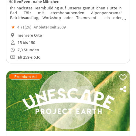
HüttenEvent nahe München
Ihr nächstes Teambuilding auf unserer gemütlichen Hütte in
Bad Tölz mit atemberaubenden Alpenpanorama!
Betriebsausflug, Workshop oder Teamevent - ein oder
mehrere Tage mit RUNDUMSORGLOS-Paket mit Busanreise ab
★
4,71(
26
)
Anbieter seit 2009
München oder anderen Städten!
mehrere Orte
15 bis 150
7,0 Stunden
ab
159 €
p.P.