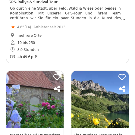
GPS-Rallye & Survival Tour
Ob durch eine Stadt, über Feld, Wald & Wiese oder beides in
Kombination: Mit unserer GPS-Tour und Ihrem Team
entführen wir Sie für ein paar Stunden in die Kunst des
Sightseeing & des Team-Sportes.
★
4,65(
14
)
Anbieter seit 2013
mehrere Orte
10 bis 250
3,0 Stunden
ab
49 €
p.P.
Rosensalbe und Hustensirup
Einzigartiges Teamevent in