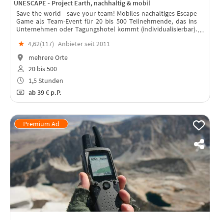
UNESCAPE - Project Earth, nachhaltig & mobil
Save the world - save your team! Mobiles nachaltiges Escape
Game als Team-Event für 20 bis 500 Teilnehmende, das ins
Unternehmen oder Tagungshotel kommt (individualisierbar).
Die Welt retten – als Team, mit Spass und CSR!
★
4,62(
117
)
Anbieter seit 2011
mehrere Orte
20 bis 500
1,5 Stunden
ab
39 €
p.P.