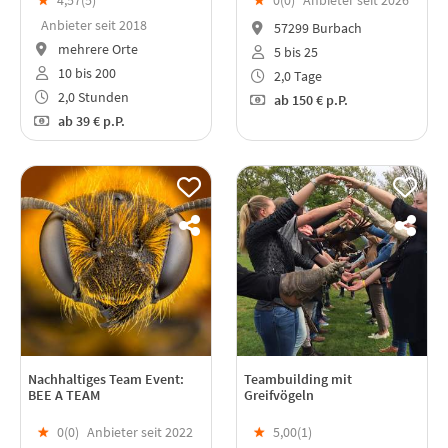
★
4,57(
5
)
★
0(
0
)
Anbieter seit 2026
Anbieter seit 2018
57299 Burbach
mehrere Orte
5 bis 25
10 bis 200
2,0 Tage
2,0 Stunden
ab
150 €
p.P.
ab
39 €
p.P.
Nachhaltiges Team Event:
Teambuilding mit
BEE A TEAM
Greifvögeln
★
0(
0
)
Anbieter seit 2022
★
5,00(
1
)