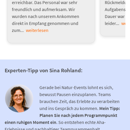
erreichbar. Das Personal war sehr
Rückmeldunge
freundlich und aufmerksam. Wir
Aufgabenstel
wurden nach unserem Ankommen
Dauer war s
direkt in Empfang genommen und
leider...
weit
zum...
weiterlesen
Experten-Tipp von Sina Rohland:
Gerade bei Natur-Events lohnt es sich,
bewusst Pausen einzuplanen. Teams
brauchen Zeit, das Erlebte zu verarbeiten
und ins Gespräch zu kommen.
Mein Tipp:
Planen Sie nach jedem Programmpunkt
einen ruhigen Moment ein
. So entstehen echte Aha-
Erlebnisse und nachhaltiger Teamzusammenhalt.