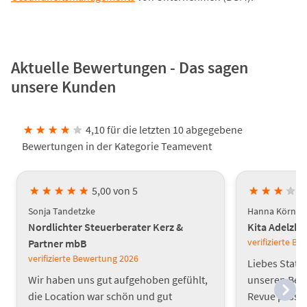
Aktuelle Bewertungen - Das sagen
unsere Kunden
★
★
★
★
★
4,10 für die letzten 10 abgegebene
Bewertungen in der Kategorie Teamevent
★
★
★
★
★
5,00 von 5
★
★
★
★
Sonja Tandetzke
Hanna Körner
Nordlichter Steuerberater Kerz &
Kita Adelzh
verifizierte B
Partner mbB
verifizierte Bewertung
2026
Liebes Statt
Wir haben uns gut aufgehoben gefühlt,
unseren Bet
die Location war schön und gut
Revue passie