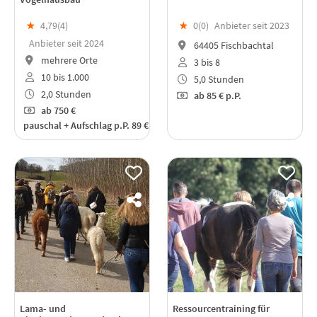
★
4,79(
4
)
★
0(
0
)
Anbieter seit 2023
Anbieter seit 2024
64405 Fischbachtal
mehrere Orte
3 bis 8
10 bis 1.000
5,0 Stunden
2,0 Stunden
ab
85 €
p.P.
ab
750 €
pauschal + Aufschlag p.P. 89 €
Lama- und
Ressourcentraining für