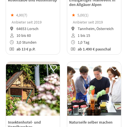
den Allgäuer Alpen
★
4,90(
7
)
★
5,00(
1
)
Anbieter seit 2019
Anbieter seit 2019
64653 Lorsch
Tannheim, Österreich
10 bis 60
1 bis 15
3,0 Stunden
1,0 Tag
ab
13 €
p.P.
ab
1.490 €
pauschal
Insektenhotel- und
Naturseife selber machen
Vogelhausbau