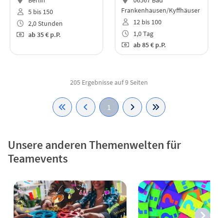
Frankenhausen/Kyffhäuser
5 bis 150
12 bis 100
2,0 Stunden
1,0 Tag
ab
35 €
p.P.
ab
85 €
p.P.
205 Ergebnisse auf 9 Seiten
1
Unsere anderen Themenwelten für
Teamevents