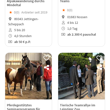
Alpakawanderung durchs
Teams
Mindeltal
★
0(
0
)
★
0(
0
)
Anbieter seit 2019
01683 Nossen
89343 Jettingen-
4 bis 12
Scheppach
1,0 Tag
5 bis 20
ab
2.300 €
pauschal
4,0 Stunden
ab
50 €
p.P.
Pferdegestütztes
Tierische Teamrallye im
Seminarprogramm für
Leipziger Zoo