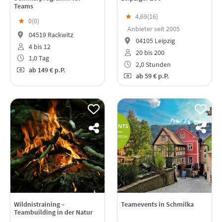
Teams
★
4,69(
16
)
★
0(
0
)
Anbieter seit 2005
04519 Rackwitz
04105 Leipzig
4 bis 12
20 bis 200
1,0 Tag
2,0 Stunden
ab
149 €
p.P.
ab
59 €
p.P.
Wildnistraining –
Teamevents in Schmilka
Teambuilding in der Natur